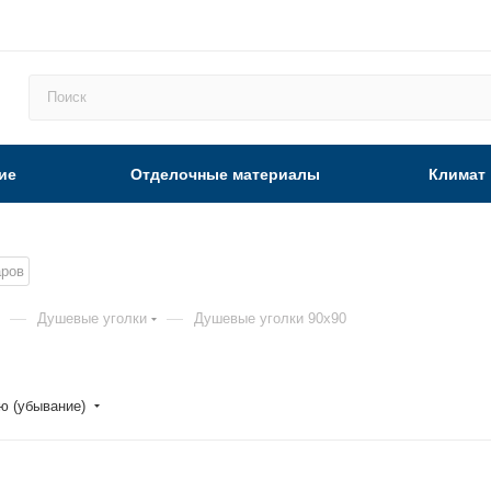
ие
Отделочные материалы
Климат
аров
—
—
Душевые уголки
Душевые уголки 90x90
ю (убывание)