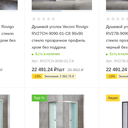
 Rovigo
Душевой уголок Veconi Rovigo
Душевой уг
 стекло
RV27CH-9090-01-C8 90х90
RV27B-9090
хром без
стекло прозрачное профиль
стекло про
хром без поддона
черный без
Есть в наличии
Есть в нал
Арт.: RV27CH-9090-01-C8
Арт.: RV27B-
22 491.24
₽
/шт
22 491.24
₽
25 852
₽
-
13
%
Экономия
3 360.76
₽
-
13
%
Эконо
Торг %
Акция