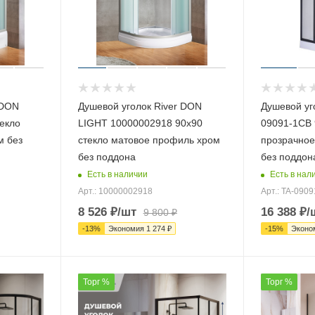
 DON
Душевой уголок River DON
Душевой уго
екло
LIGHT 10000002918 90х90
09091-1CB 
м без
стекло матовое профиль хром
прозрачное
без поддона
без поддон
Есть в наличии
Есть в нал
Арт.: 10000002918
Арт.: TA-090
8 526
₽
/шт
16 388
₽
/
9 800
₽
-
13
%
Экономия
1 274
₽
-
15
%
Эконо
Торг %
Торг %