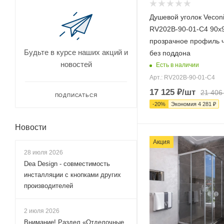
120x95 (
190
)
Душевой уголок Veconi
125x100 (
97
)
RV202B-90-01-C4 90х9
125x105 (
1
)
прозрачное профиль 
Будьте в курсе наших акций и
без поддона
125x110 (
3
)
новостей
Есть в наличии
125x120 (
3
)
Арт.: RV202B-90-01-C4
125x125 (
1
)
17 125
₽
/шт
21 406
ПОДПИСАТЬСЯ
125x70 (
95
)
-
20
%
Экономия
4 281
₽
125x75 (
93
)
Новости
125x80 (
96
)
Акция
125x85 (
93
)
28 июля 2026
125x90 (
95
)
Dea Design - совместимость
инсталляции с кнопками других
125x95 (
93
)
производителей
130x100 (
260
)
130x105 (
1
)
2 июля 2026
Внимание! Раздел «Отделочные