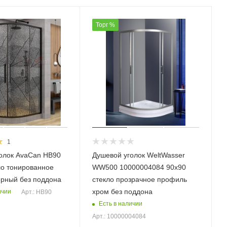
Торг %
1
олок AvaCan HB90
Душевой уголок WeltWasser
ло тонированное
WW500 10000004084 90х90
рный без поддона
стекло прозрачное профиль
хром без поддона
ичии
Арт.: HB90
Есть в наличии
Арт.: 10000004084