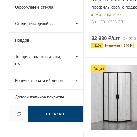
профиль хром с подд
Оформление стекла
115x90 (
100
)
Есть в наличии
115x95 (
97
)
Арт.: A01-090MCR
Стилистика дизайна
120x100 (
895
)
120x105 (
11
)
32 980
₽
/шт
37 220
Поддон
-
11
%
Экономия
4 240
₽
120x110 (
497
)
Толщина полотна двери,
120x115 (
7
)
мм
120x120 (
472
)
Акция
120x50 (
8
)
Количество секций двери
120x60 (
12
)
120x70 (
294
)
Дополнительное покрытие
120x75 (
108
)
120x80 (
1206
)
ПОКАЗАТЬ
120x85 (
205
)
120x90 (
1187
)