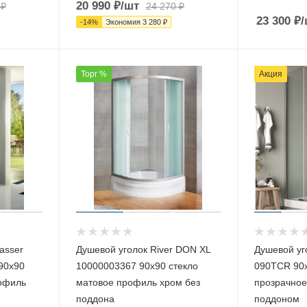
20 990
₽
/шт
₽
24 270
₽
23 300
₽
/
-
14
%
Экономия
3 280
₽
Торг %
Акция
asser
Душевой уголок River DON XL
Душевой уг
90х90
10000003367 90х90 стекло
090TCR 90х
рофиль
матовое профиль хром без
прозрачное
поддона
поддоном