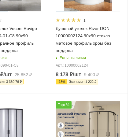
1
олок Veconi Rovigo
Душевой уголок River DON
-01-C8 90х90
10000002124 90х90 стекло
зрачное профиль
матовое профиль хром без
 поддона
поддона
ичии
Есть в наличии
9090-01-C8
Арт.: 10000002124
₽
/шт
8 178
₽
/шт
25 852
₽
9 400
₽
мия
3 360.76
₽
-
13
%
Экономия
1 222
₽
Торг %