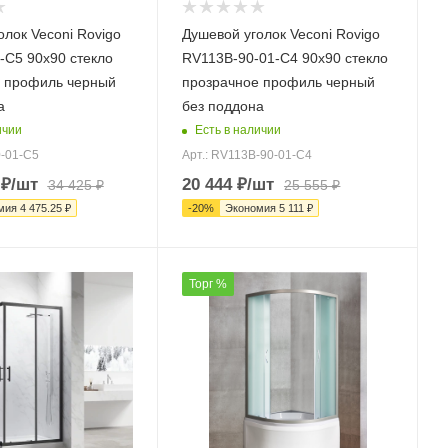
олок Veconi Rovigo
Душевой уголок Veconi Rovigo
-C5 90х90 стекло
RV113B-90-01-C4 90х90 стекло
 профиль черный
прозрачное профиль черный
а
без поддона
ичии
Есть в наличии
0-01-C5
Арт.: RV113B-90-01-C4
₽
/шт
20 444
₽
/шт
34 425
₽
25 555
₽
мия
4 475.25
₽
-
20
%
Экономия
5 111
₽
Торг %