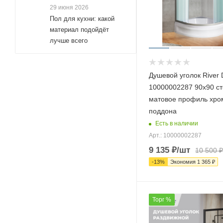
29 июня 2026
135x70 (
95
)
Пол для кухни: какой
135x75 (
93
)
материал подойдёт
135x80 (
лучше всего
95
)
135x85 (
93
)
135x90 (
95
)
Душевой уголок River
135x95 (
93
)
10000002287 90х90 ст
матовое профиль хро
140x100 (
245
)
поддона
140x110 (
15
)
Есть в наличии
140x115 (
1
)
Арт.: 10000002287
140x120 (
16
)
9 135
₽
/шт
10 500
₽
-
13
%
Экономия
1 365
₽
140x50 (
8
)
140x60 (
8
)
140x70 (
147
)
Торг %
140x75 (
100
)