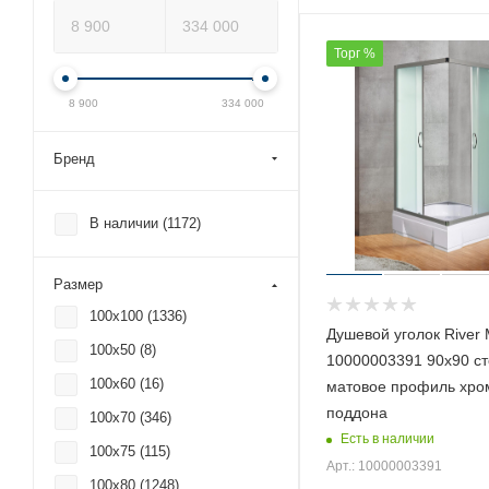
Торг %
8 900
334 000
Бренд
В наличии (
1172
)
Размер
100x100 (
1336
)
Душевой уголок Rive
100x50 (
8
)
10000003391 90х90 ст
100x60 (
16
)
матовое профиль хро
поддона
100x70 (
346
)
Есть в наличии
100x75 (
115
)
Арт.: 10000003391
100x80 (
1248
)