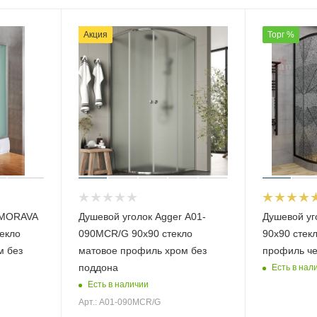
Акция
Торг %
r MORAVA
Душевой уголок Agger A01-
Душевой уг
екло
090MCR/G 90х90 стекло
90х90 стек
м без
матовое профиль хром без
профиль че
поддона
Есть в нал
Есть в наличии
Арт.: A01-090MCR/G