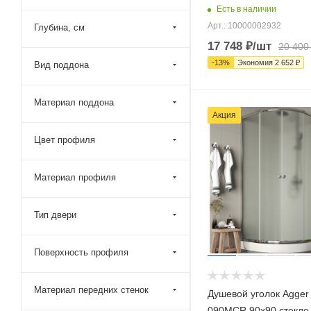
110x50 (
8
)
Есть в наличии
Арт.: 10000002932
Глубина, см
110x60 (
10
)
17 748
₽
/шт
20 400
110x70 (
285
)
-
13
%
Экономия
2 652
₽
Вид поддона
110x75 (
103
)
110x80 (
1032
)
Материал поддона
Акция
110x85 (
200
)
110x90 (
1048
)
Цвет профиля
110x95 (
186
)
Материал профиля
115x100 (
99
)
115x110 (
3
)
Тип двери
115x115 (
5
)
115x70 (
103
)
Поверхность профиля
115x75 (
97
)
115x80 (
97
)
Материал передних стенок
Душевой уголок Agger
090MCR 90х90 стекло
115x85 (
99
)