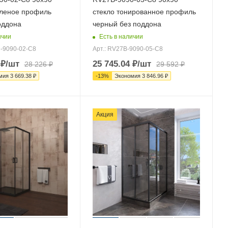
леное профиль
стекло тонированное профиль
оддона
черный без поддона
ичии
Есть в наличии
-9090-02-C8
Арт.: RV27B-9090-05-C8
₽
/шт
25 745.04
₽
/шт
28 226
₽
29 592
₽
мия
3 669.38
₽
-
13
%
Экономия
3 846.96
₽
Акция