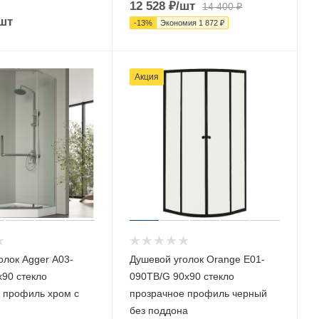
12 528
₽
/шт
14 400
₽
шт
-
13
%
Экономия
1 872
₽
Акция
олок Agger A03-
Душевой уголок Orange E01-
90 стекло
090TB/G 90х90 стекло
 профиль хром с
прозрачное профиль черный
без поддона