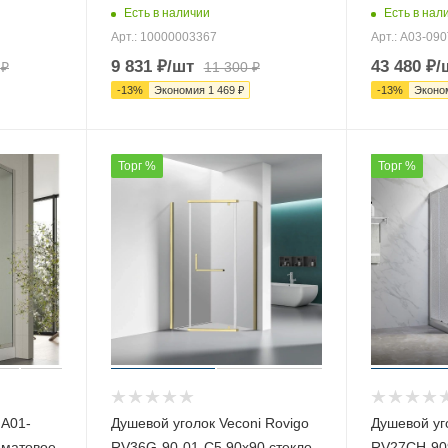
Есть в наличии
Есть в нал
Арт.: 10000003367
Арт.: A03-09
9 831
₽
/шт
43 480
₽
/
₽
11 300
₽
-
13
%
Экономия
1 469
₽
-
13
%
Эконо
Торг %
Торг %
 A01-
Душевой уголок Veconi Rovigo
Душевой уг
 матовое
RV36G-90-01-C5 90х90 стекло
RV27CH-90