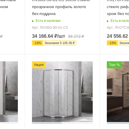
оном
прозрачное профиль золото
стекло риф
без поддона
хром без п
Есть в наличии
Есть в нал
Арт.: RV36G-90-01-C5
Арт.: RV27CH
34 166.64
₽
/шт
24 556.62
₽
39 272
₽
-
13
%
Экономия
5 105.36
₽
-
13
%
Эконо
Акция
Торг %