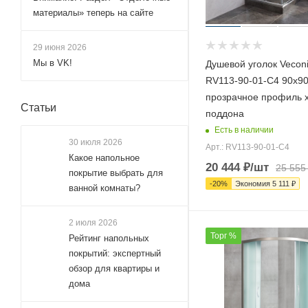
130x110 (
16
)
материалы» теперь на сайте
130x120 (
23
)
130x125 (
1
)
29 июня 2026
Мы в VK!
Душевой уголок Veconi
130x130 (
10
)
RV113-90-01-C4 90х90
130x50 (
8
)
прозрачное профиль 
Статьи
130x60 (
8
)
поддона
130x70 (
158
)
Есть в наличии
30 июля 2026
Арт.: RV113-90-01-C4
130x75 (
100
)
Какое напольное
20 444
₽
/шт
25 555
130x80 (
257
)
покрытие выбрать для
-
20
%
Экономия
5 111
₽
ванной комнаты?
130x85 (
100
)
130x90 (
268
)
2 июля 2026
Торг %
130x95 (
93
)
Рейтинг напольных
покрытий: экспертный
135x100 (
95
)
обзор для квартиры и
135x110 (
2
)
дома
135x120 (
2
)