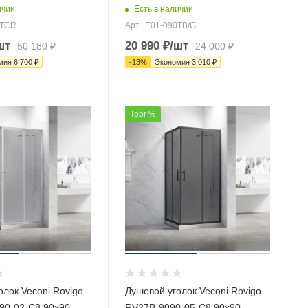
ичии
Есть в наличии
0TCR
Арт.: E01-090TB/G
шт
20 990
₽
/шт
50 180
₽
24 000
₽
мия
6 700
₽
-
13
%
Экономия
3 010
₽
Торг %
олок Veconi Rovigo
Душевой уголок Veconi Rovigo
90-02-C8 90х90
RV27B-9090-05-C8 90х90