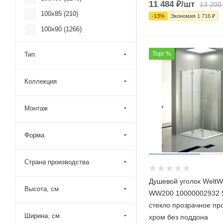
11 484
₽
/шт
13 200
100x85 (
210
)
-
13
%
Экономия
1 716
₽
100x90 (
1266
)
100x95 (
190
)
Торг %
Тип
105x100 (
96
)
105x105 (
1
)
Коллекция
105x70 (
103
)
105x75 (
93
)
Монтаж
105x80 (
104
)
Форма
105x85 (
93
)
105x90 (
95
)
Страна производства
105x95 (
93
)
Душевой уголок WeltW
110x100 (
718
)
Высота, см
WW200 10000002932 
110x105 (
3
)
стекло прозрачное п
110x110 (
441
)
Ширина, см
хром без поддона