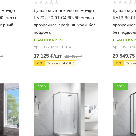
 Rovigo
Душевой уголок Veconi Rovigo
Душевой уг
0 стекло
RV202-90-01-C4 90х90 стекло
RV13-90-01
черный
прозрачное профиль хром без
прозрачное
поддона
без поддон
Есть в наличии
Есть в нал
Арт.: RV202-90-01-C4
Арт.: RV13-9
17 125
₽
/шт
29 949.75
₽
21 406
₽
-
20
%
Экономия
4 281
₽
-
13
%
Эконо
Торг %
Торг %