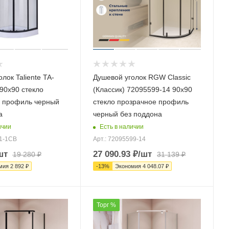
лок Taliente TA-
Душевой уголок RGW Classic
90х90 стекло
(Класcик) 72095599-14 90х90
 профиль черный
стекло прозрачное профиль
а
черный без поддона
ичии
Есть в наличии
91-1CB
Арт.: 72095599-14
шт
27 090.93
₽
/шт
19 280
₽
31 139
₽
мия
2 892
₽
-
13
%
Экономия
4 048.07
₽
Торг %