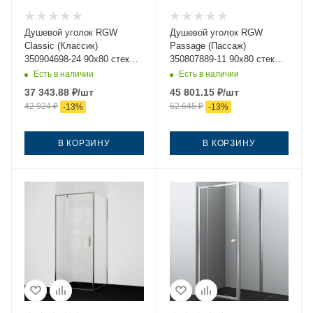
Душевой уголок RGW
Душевой уголок RGW
Classic (Класcик)
Passage (Пассаж)
350904698-24 90х80 стекло
350807889-11 90х80 стекло
матовое профиль черный
прозрачное профиль хром
Есть в наличии
Есть в наличии
без поддона
без поддона
37 343.88
₽
/шт
45 801.15
₽
/шт
42 924
₽
52 645
₽
-
13
%
-
13
%
В КОРЗИНУ
В КОРЗИНУ