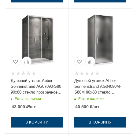
Душевой уголок Abber
Душевой уголок Abber
Sonnenstrand AG07090-S80
Sonnenstrand AG04090M-
90х80 стекло прозрачное
S80M 90х80 стекло
профиль хром без поддона
матовое профиль хром без
Есть в наличии
Есть в наличии
поддона
43 000
₽
/шт
40 500
₽
/шт
В КОРЗИНУ
В КОРЗИНУ