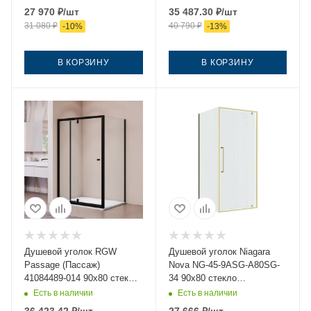
без поддона
27 970
₽
/шт
35 487.30
₽
/шт
31 080
₽
40 790
₽
-
10
%
-
13
%
В КОРЗИНУ
В КОРЗИНУ
Душевой уголок RGW
Душевой уголок Niagara
Passage (Пассаж)
Nova NG-45-9ASG-A80SG-
41084489-014 90х80 стекло
34 90х80 стекло
прозрачное профиль
прозрачное профиль
Есть в наличии
Есть в наличии
черный без поддона
золото без поддона