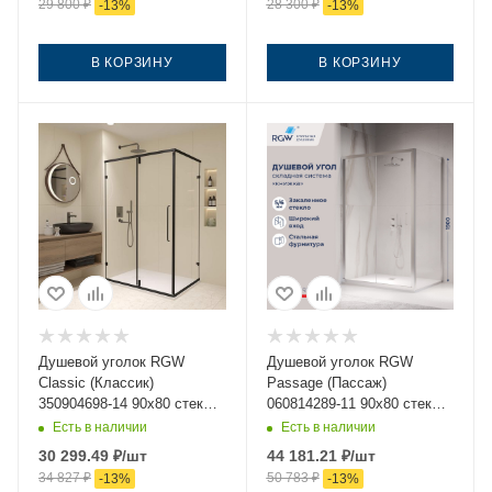
29 800
₽
28 300
₽
-
13
%
-
13
%
В КОРЗИНУ
В КОРЗИНУ
Душевой уголок RGW
Душевой уголок RGW
Classic (Класcик)
Passage (Пассаж)
350904698-14 90х80 стекло
060814289-11 90х80 стекло
прозрачное профиль
прозрачное профиль хром
Есть в наличии
Есть в наличии
черный без поддона
без поддона
30 299.49
₽
/шт
44 181.21
₽
/шт
34 827
₽
50 783
₽
-
13
%
-
13
%