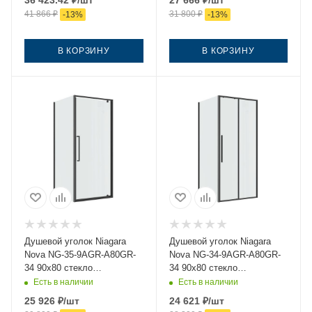
36 423.42
₽
/шт
27 666
₽
/шт
41 866
₽
31 800
₽
-
13
%
-
13
%
В КОРЗИНУ
В КОРЗИНУ
Душевой уголок Niagara
Душевой уголок Niagara
Nova NG-35-9AGR-A80GR-
Nova NG-34-9AGR-A80GR-
34 90х80 стекло
34 90х80 стекло
прозрачное профиль
прозрачное профиль
Есть в наличии
Есть в наличии
графит без поддона
графит без поддона
25 926
₽
/шт
24 621
₽
/шт