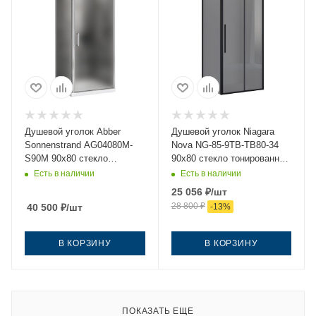
Душевой уголок Abber
Душевой уголок Niagara
Sonnenstrand AG04080M-
Nova NG-85-9TB-TB80-34
S90M 90х80 стекло
90х80 стекло тонированное
матовое профиль хром без
профиль черный без
Есть в наличии
Есть в наличии
поддона
поддона
25 056
₽
/шт
28 800
₽
40 500
₽
/шт
-
13
%
В КОРЗИНУ
В КОРЗИНУ
ПОКАЗАТЬ ЕЩЕ