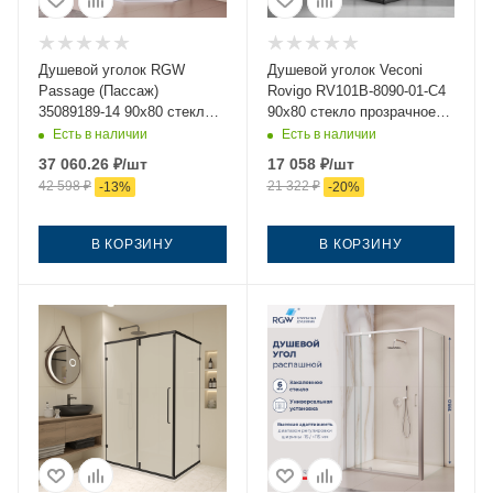
Душевой уголок RGW
Душевой уголок Veconi
Passage (Пассаж)
Rovigo RV101B-8090-01-C4
35089189-14 90х80 стекло
90х80 стекло прозрачное
прозрачное профиль
профиль черный без
Есть в наличии
Есть в наличии
черный без поддона
поддона
37 060.26
₽
/шт
17 058
₽
/шт
42 598
₽
21 322
₽
-
13
%
-
20
%
В КОРЗИНУ
В КОРЗИНУ