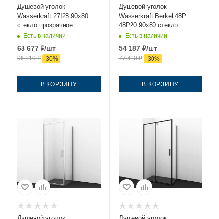
Душевой уголок
Душевой уголок
Wasserkraft 27I28 90х80
Wasserkraft Berkel 48P
стекло прозрачное
48P20 90х80 стекло
профиль хром без поддона
прозрачное профиль хром
Есть в наличии
Есть в наличии
без поддона
68 677
₽
/шт
54 187
₽
/шт
98 110
₽
77 410
₽
-
30
%
-
30
%
В КОРЗИНУ
В КОРЗИНУ
Душевой уголок
Душевой уголок