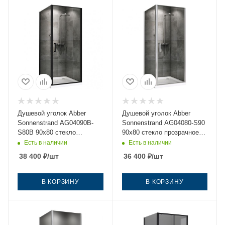
Душевой уголок Abber
Душевой уголок Abber
Sonnenstrand AG04090B-
Sonnenstrand AG04080-S90
S80B 90х80 стекло
90х80 стекло прозрачное
прозрачное профиль
профиль хром без поддона
Есть в наличии
Есть в наличии
черный без поддона
38 400
₽
/шт
36 400
₽
/шт
В КОРЗИНУ
В КОРЗИНУ