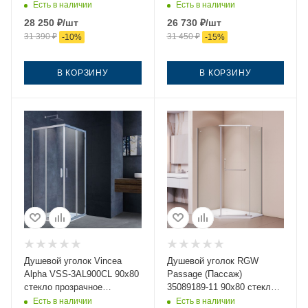
хром без поддона
профиль черный без
Есть в наличии
Есть в наличии
поддона
28 250
₽
/шт
26 730
₽
/шт
31 390
₽
31 450
₽
-
10
%
-
15
%
В КОРЗИНУ
В КОРЗИНУ
Душевой уголок Vincea
Душевой уголок RGW
Alpha VSS-3AL900CL 90х80
Passage (Пассаж)
стекло прозрачное
35089189-11 90х80 стекло
профиль хром без поддона
прозрачное профиль хром
Есть в наличии
Есть в наличии