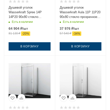
Душевой уголок
Душевой уголок
Wasserkraft Spree 14P
Wasserkraft Aula 11P 11P20
14P20 90х80 стекло
90х80 стекло прозрачное
прозрачное профиль
профиль хром без поддона
Есть в наличии
Есть в наличии
никель без поддона
64 904
₽
/шт
37 976
₽
/шт
81 130
₽
57 540
₽
-
20
%
-
34
%
В КОРЗИНУ
В КОРЗИНУ