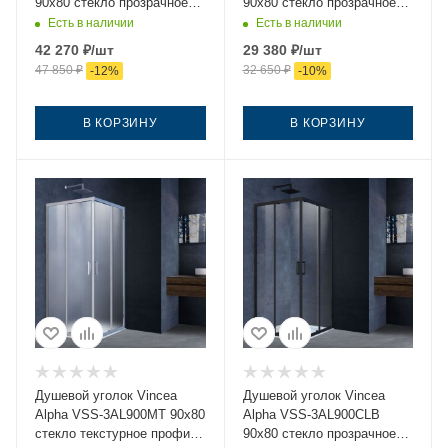
90х80 стекло прозрачное
90х80 стекло прозрачное
профиль хром без поддона
профиль золото без
Есть в наличии
Есть в наличии
поддона
42 270
₽
/шт
29 380
₽
/шт
47 850
₽
32 650
₽
-
12
%
-
10
%
В КОРЗИНУ
В КОРЗИНУ
Душевой уголок Vincea
Душевой уголок Vincea
Alpha VSS-3AL900MT 90х80
Alpha VSS-3AL900CLB
стекло текстурное профиль
90х80 стекло прозрачное