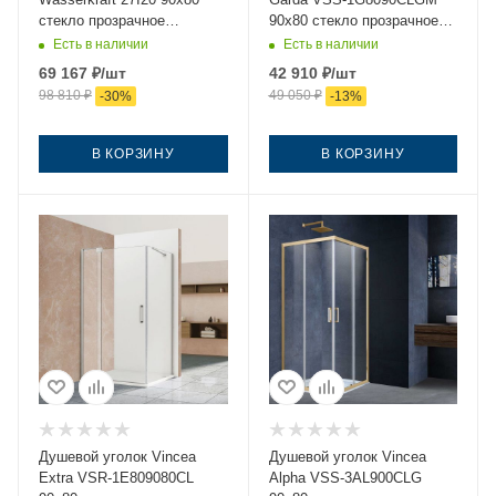
стекло прозрачное
90х80 стекло прозрачное
профиль хром без поддона
профиль вороненая сталь
Есть в наличии
Есть в наличии
без поддона
69 167
₽
/шт
42 910
₽
/шт
98 810
₽
49 050
₽
-
30
%
-
13
%
В КОРЗИНУ
В КОРЗИНУ
Душевой уголок Vincea
Душевой уголок Vincea
Extra VSR-1E809080CL
Alpha VSS-3AL900CLG