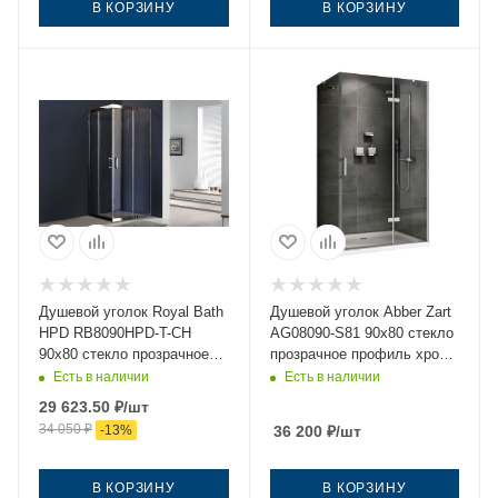
В КОРЗИНУ
В КОРЗИНУ
Душевой уголок Royal Bath
Душевой уголок Abber Zart
HPD RB8090HPD-T-CH
AG08090-S81 90х80 стекло
90х80 стекло прозрачное
прозрачное профиль хром
профиль хром без поддона
без поддона
Есть в наличии
Есть в наличии
29 623.50
₽
/шт
34 050
₽
-
13
%
36 200
₽
/шт
В КОРЗИНУ
В КОРЗИНУ