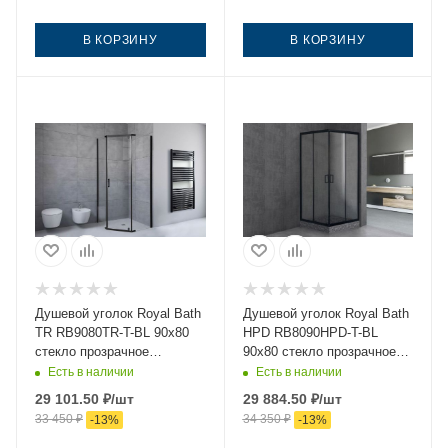
В КОРЗИНУ
В КОРЗИНУ
Душевой уголок Royal Bath
Душевой уголок Royal Bath
TR RB9080TR-T-BL 90х80
HPD RB8090HPD-T-BL
стекло прозрачное
90х80 стекло прозрачное
профиль черный без
профиль черный без
Есть в наличии
Есть в наличии
поддона
поддона
29 101.50
₽
/шт
29 884.50
₽
/шт
33 450
₽
34 350
₽
-
13
%
-
13
%