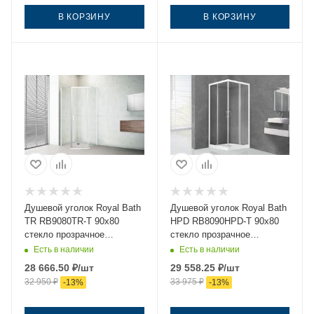
В КОРЗИНУ
В КОРЗИНУ
Душевой уголок Royal Bath
Душевой уголок Royal Bath
TR RB9080TR-T 90х80
HPD RB8090HPD-T 90х80
стекло прозрачное
стекло прозрачное
профиль белый без
профиль белый без
Есть в наличии
Есть в наличии
поддона
поддона
28 666.50
₽
/шт
29 558.25
₽
/шт
32 950
₽
33 975
₽
-
13
%
-
13
%