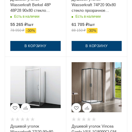
Wasserkraft Berkel 48P
Wasserkraft 74P20 90х80
48P28 90х80 стекло
стекло прозрачное
прозрачное профиль хром
профиль черный без
Есть в наличии
Есть в наличии
без поддона
поддона
55 265
₽
/шт
61 705
₽
/шт
78 950
₽
88 150
₽
-
30
%
-
30
%
В КОРЗИНУ
В КОРЗИНУ
Душевой уголок
Душевой уголок Vincea
Wasserkraft 27I20 90х80
Garda VSS-1G8090CLGM