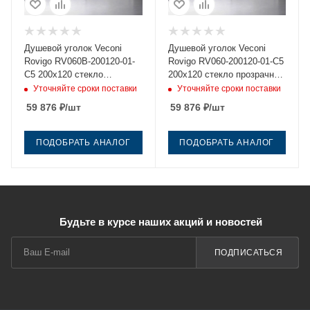
Душевой уголок Veconi
Душевой уголок Veconi
Rovigo RV060B-200120-01-
Rovigo RV060-200120-01-C5
C5 200х120 стекло
200х120 стекло прозрачное
прозрачное профиль
профиль хром без поддона
Уточняйте сроки поставки
Уточняйте сроки поставки
черный без поддона
59 876
₽
/шт
59 876
₽
/шт
ПОДОБРАТЬ АНАЛОГ
ПОДОБРАТЬ АНАЛОГ
Будьте в курсе наших акций и новостей
ПОДПИСАТЬСЯ