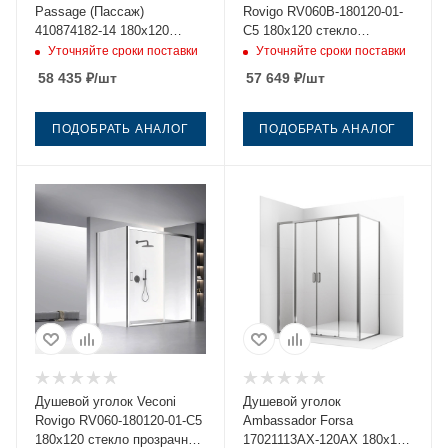
Passage (Пассаж)
Rovigo RV060B-180120-01-
410874182-14 180х120
C5 180х120 стекло
стекло прозрачное
прозрачное профиль
Уточняйте сроки поставки
Уточняйте сроки поставки
профиль черный без
черный без поддона
58 435
₽
/шт
57 649
₽
/шт
поддона
ПОДОБРАТЬ АНАЛОГ
ПОДОБРАТЬ АНАЛОГ
Душевой уголок Veconi
Душевой уголок
Rovigo RV060-180120-01-C5
Ambassador Forsa
180х120 стекло прозрачное
17021113AX-120AX 180х120