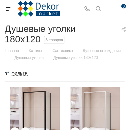
0
Душевые уголки
180x120
8
товаров
—
—
—
Главная
Каталог
Сантехника
Душевые ограждения
—
—
Душевые уголки
Душевые уголки 180x120
ФИЛЬТР