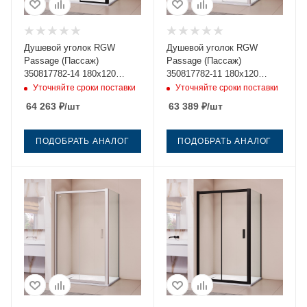
Душевой уголок RGW
Душевой уголок RGW
Passage (Пассаж)
Passage (Пассаж)
350817782-14 180х120
350817782-11 180х120
стекло прозрачное
стекло прозрачное
Уточняйте сроки поставки
Уточняйте сроки поставки
профиль черный без
профиль хром без поддона
64 263
₽
/шт
63 389
₽
/шт
поддона
ПОДОБРАТЬ АНАЛОГ
ПОДОБРАТЬ АНАЛОГ