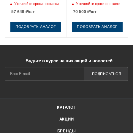
профиль хром без поддона
стекло прозрачное
Уточняйте сроки поставки
Уточняйте сроки поставки
профиль хром без поддона
57 649
₽
/шт
70 500
₽
/шт
ПОДОБРАТЬ АНАЛОГ
ПОДОБРАТЬ АНАЛОГ
Будьте в курсе наших акций и новостей
ПОДПИСАТЬСЯ
КАТАЛОГ
АКЦИИ
БРЕНДЫ