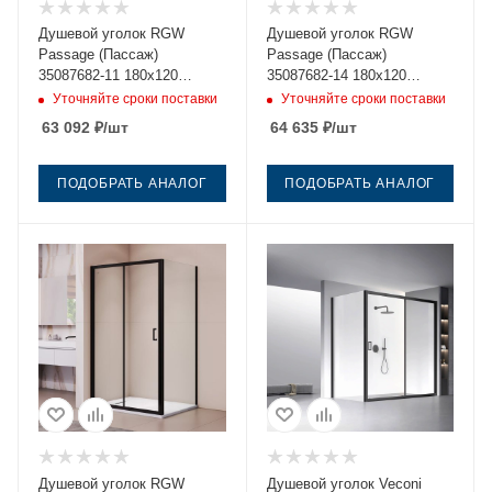
Душевой уголок RGW
Душевой уголок RGW
Passage (Пассаж)
Passage (Пассаж)
35087682-11 180х120
35087682-14 180х120
стекло прозрачное
стекло прозрачное
Уточняйте сроки поставки
Уточняйте сроки поставки
профиль хром без поддона
профиль черный без
63 092
₽
/шт
64 635
₽
/шт
поддона
ПОДОБРАТЬ АНАЛОГ
ПОДОБРАТЬ АНАЛОГ
Душевой уголок RGW
Душевой уголок Veconi