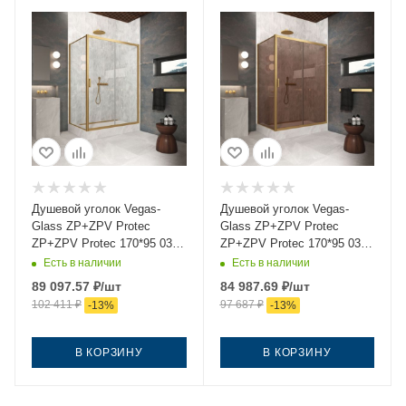
Душевой уголок Vegas-
Душевой уголок Vegas-
Glass ZP+ZPV Protec
Glass ZP+ZPV Protec
ZP+ZPV Protec 170*95 03
ZP+ZPV Protec 170*95 03
crystalvision 170х95 стекло
05 170х95 стекло
Есть в наличии
Есть в наличии
прозрачное профиль
тонированное профиль
89 097.57
₽
/шт
84 987.69
₽
/шт
золото без поддона
золото без поддона
102 411
₽
97 687
₽
-
13
%
-
13
%
В КОРЗИНУ
В КОРЗИНУ