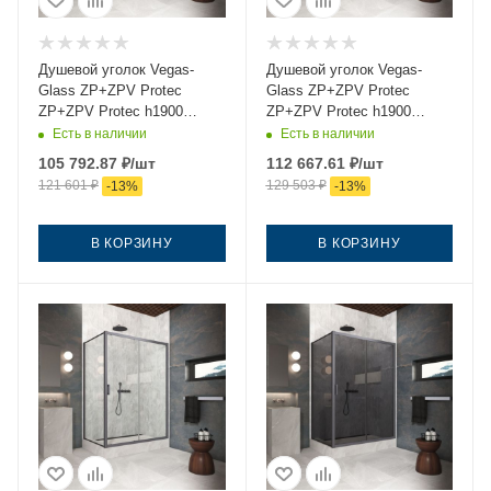
Душевой уголок Vegas-
Душевой уголок Vegas-
Glass ZP+ZPV Protec
Glass ZP+ZPV Protec
ZP+ZPV Protec h1900
ZP+ZPV Protec h1900
170*95 06 02 170х95 стекло
170*95 06 Moru 170х95
Есть в наличии
Есть в наличии
рифленое профиль
стекло рифленое профиль
105 792.87
₽
/шт
112 667.61
₽
/шт
вороненая сталь без
вороненая сталь без
121 601
₽
129 503
₽
-
13
%
-
13
%
поддона
поддона
В КОРЗИНУ
В КОРЗИНУ