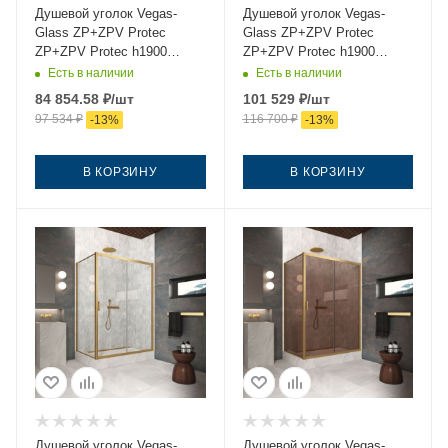
Душевой уголок Vegas-
Душевой уголок Vegas-
Glass ZP+ZPV Protec
Glass ZP+ZPV Protec
ZP+ZPV Protec h1900
ZP+ZPV Protec h1900
170*95 03 02 170х95 стекло
170*95 03 Moru 170х95
Есть в наличии
Есть в наличии
рифленое профиль золото
стекло рифленое профиль
84 854.58
₽
/шт
101 529
₽
/шт
без поддона
золото без поддона
97 534
₽
116 700
₽
-
13
%
-
13
%
В КОРЗИНУ
В КОРЗИНУ
Душевой уголок Vegas-
Душевой уголок Vegas-