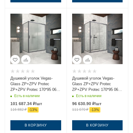
Душевой уголок Vegas-
Душевой уголок Vegas-
Glass ZP+ZPV Protec
Glass ZP+ZPV Protec
ZP+ZPV Protec 170*95 06
ZP+ZPV Protec 170*95 06
10 170х95 стекло матовое
01 170х95 стекло
Есть в наличии
Есть в наличии
профиль вороненая сталь
прозрачное профиль
101 687.34
₽
/шт
96 630.90
₽
/шт
без поддона
вороненая сталь без
116 882
₽
111 070
₽
-
13
%
-
13
%
поддона
В КОРЗИНУ
В КОРЗИНУ