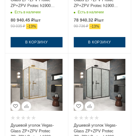
ZP+ZPV Protec h1900
ZP+ZPV Protec h1900
170*95 03 07 170х95 стекло
170*95 03 10 170х95 стекло
Есть в наличии
Есть в наличии
тонированное профиль
матовое профиль золото
80 940.45
₽
/шт
78 940.32
₽
/шт
золото без поддона
без поддона
93 035
₽
90 736
₽
-
13
%
-
13
%
В КОРЗИНУ
В КОРЗИНУ
Душевой уголок Vegas-
Душевой уголок Vegas-
Glass ZP+ZPV Protec
Glass ZP+ZPV Protec