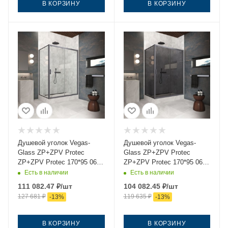
В КОРЗИНУ
В КОРЗИНУ
Душевой уголок Vegas-
Душевой уголок Vegas-
Glass ZP+ZPV Protec
Glass ZP+ZPV Protec
ZP+ZPV Protec 170*95 06
ZP+ZPV Protec 170*95 06
crystalvision 170х95 стекло
07 170х95 стекло
Есть в наличии
Есть в наличии
прозрачное профиль
тонированное профиль
111 082.47
₽
/шт
104 082.45
₽
/шт
вороненая сталь без
вороненая сталь без
127 681
₽
119 635
₽
-
13
%
-
13
%
поддона
поддона
В КОРЗИНУ
В КОРЗИНУ