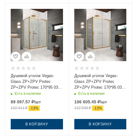
Душевой уголок Vegas-
Душевой уголок Vegas-
Glass ZP+ZPV Protec
Glass ZP+ZPV Protec
ZP+ZPV Protec 170*95 03
ZP+ZPV Protec 170*95 03
02 170х95 стекло рифленое
Moru 170х95 стекло
Есть в наличии
Есть в наличии
профиль золото без
рифленое профиль золото
89 097.57
₽
/шт
106 605.45
₽
/шт
поддона
без поддона
102 411
₽
122 535
₽
-
13
%
-
13
%
В КОРЗИНУ
В КОРЗИНУ