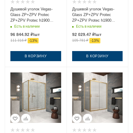
Душевой уголок Vegas-
Душевой уголок Vegas-
Glass ZP+ZPV Protec
Glass ZP+ZPV Protec
ZP+ZPV Protec h1900
ZP+ZPV Protec h1900
170*95 06 10 170х95 стекло
170*95 06 01 170х95 стекло
Есть в наличии
Есть в наличии
матовое профиль
прозрачное профиль
96 844.92
₽
/шт
92 029.47
₽
/шт
вороненая сталь без
вороненая сталь без
111 316
₽
105 781
₽
-
13
%
-
13
%
поддона
поддона
В КОРЗИНУ
В КОРЗИНУ