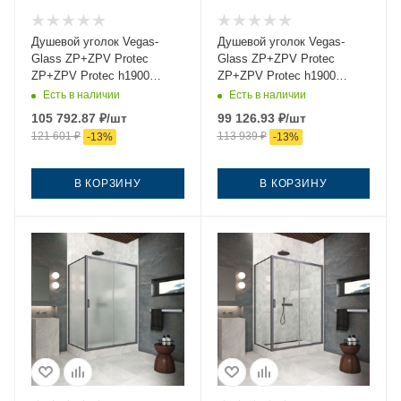
Душевой уголок Vegas-
Душевой уголок Vegas-
Glass ZP+ZPV Protec
Glass ZP+ZPV Protec
ZP+ZPV Protec h1900
ZP+ZPV Protec h1900
170*95 06 crystalvision
170*95 06 07 170х95 стекло
Есть в наличии
Есть в наличии
170х95 стекло прозрачное
тонированное профиль
105 792.87
₽
/шт
99 126.93
₽
/шт
профиль вороненая сталь
вороненая сталь без
121 601
₽
113 939
₽
-
13
%
-
13
%
без поддона
поддона
В КОРЗИНУ
В КОРЗИНУ