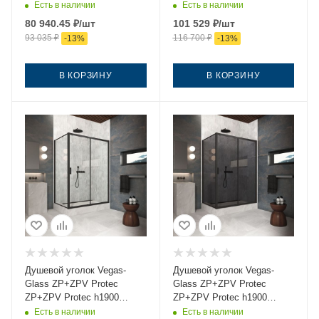
170*95 02М 05 170х95
170*95 02М Moru 170х95
Есть в наличии
Есть в наличии
стекло тонированное
стекло рифленое профиль
80 940.45
₽
/шт
101 529
₽
/шт
профиль черный без
черный без поддона
93 035
₽
116 700
₽
-
13
%
-
13
%
поддона
В КОРЗИНУ
В КОРЗИНУ
Душевой уголок Vegas-
Душевой уголок Vegas-
Glass ZP+ZPV Protec
Glass ZP+ZPV Protec
ZP+ZPV Protec h1900
ZP+ZPV Protec h1900
170*95 02М crystalvision
170*95 02М 07 170х95
Есть в наличии
Есть в наличии