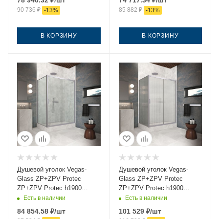
78 940.32
₽
/шт
74 717.34
₽
/шт
черный без поддона
профиль черный без
90 736
₽
85 882
₽
-
13
%
-
13
%
поддона
В КОРЗИНУ
В КОРЗИНУ
Душевой уголок Vegas-
Душевой уголок Vegas-
Glass ZP+ZPV Protec
Glass ZP+ZPV Protec
ZP+ZPV Protec h1900
ZP+ZPV Protec h1900
170*95 07 02 170х95 стекло
170*95 07 Moru 170х95
Есть в наличии
Есть в наличии
рифленое профиль хром
стекло рифленое профиль
84 854.58
₽
/шт
101 529
₽
/шт
без поддона
хром без поддона