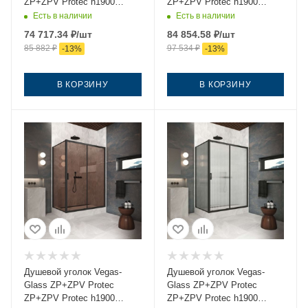
ZP+ZPV Protec h1900
ZP+ZPV Protec h1900
170*95 03 01 170х95 стекло
170*95 02М 02 170х95
Есть в наличии
Есть в наличии
прозрачное профиль
стекло рифленое профиль
74 717.34
₽
/шт
84 854.58
₽
/шт
золото без поддона
черный без поддона
85 882
₽
97 534
₽
-
13
%
-
13
%
В КОРЗИНУ
В КОРЗИНУ
Душевой уголок Vegas-
Душевой уголок Vegas-
Glass ZP+ZPV Protec
Glass ZP+ZPV Protec
ZP+ZPV Protec h1900
ZP+ZPV Protec h1900