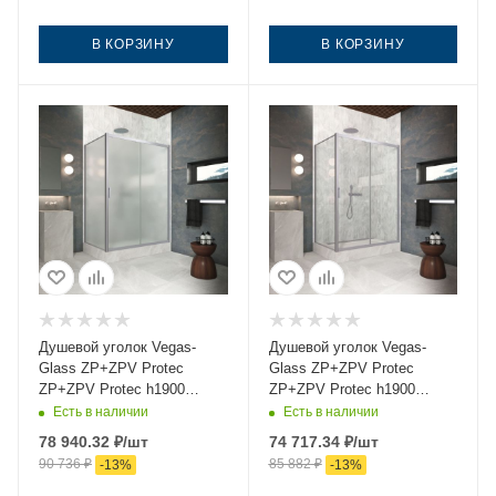
В КОРЗИНУ
В КОРЗИНУ
Душевой уголок Vegas-
Душевой уголок Vegas-
Glass ZP+ZPV Protec
Glass ZP+ZPV Protec
ZP+ZPV Protec h1900
ZP+ZPV Protec h1900
170*95 07 10 170х95 стекло
170*95 07 01 170х95 стекло
Есть в наличии
Есть в наличии
матовое профиль хром без
прозрачное профиль хром
78 940.32
₽
/шт
74 717.34
₽
/шт
поддона
без поддона
90 736
₽
85 882
₽
-
13
%
-
13
%