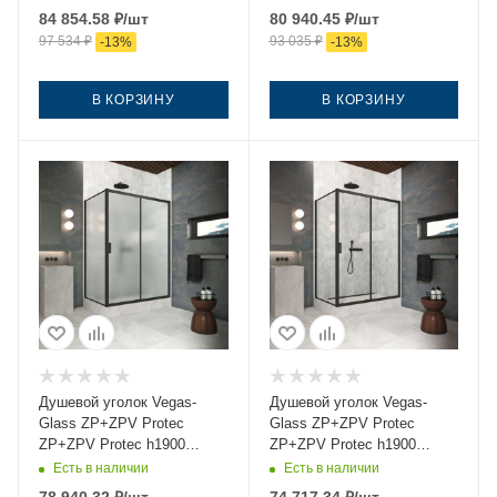
170х95 стекло прозрачное
стекло тонированное
84 854.58
₽
/шт
80 940.45
₽
/шт
профиль черный без
профиль черный без
97 534
₽
93 035
₽
-
13
%
-
13
%
поддона
поддона
В КОРЗИНУ
В КОРЗИНУ
Душевой уголок Vegas-
Душевой уголок Vegas-
Glass ZP+ZPV Protec
Glass ZP+ZPV Protec
ZP+ZPV Protec h1900
ZP+ZPV Protec h1900
170*95 02М 10 170х95
170*95 02М 01 170х95
Есть в наличии
Есть в наличии
стекло матовое профиль
стекло прозрачное