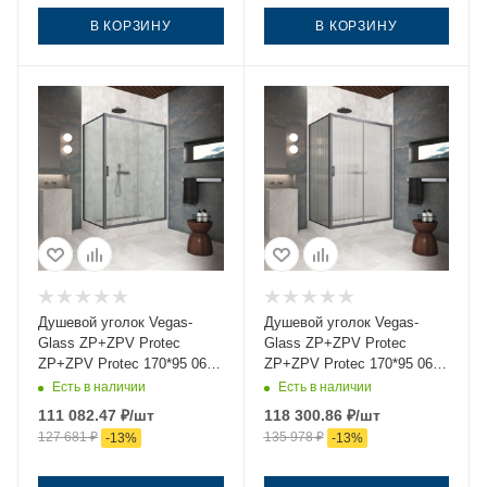
В КОРЗИНУ
В КОРЗИНУ
Душевой уголок Vegas-
Душевой уголок Vegas-
Glass ZP+ZPV Protec
Glass ZP+ZPV Protec
ZP+ZPV Protec 170*95 06
ZP+ZPV Protec 170*95 06
02 170х95 стекло рифленое
Moru 170х95 стекло
Есть в наличии
Есть в наличии
профиль вороненая сталь
рифленое профиль
111 082.47
₽
/шт
118 300.86
₽
/шт
без поддона
вороненая сталь без
127 681
₽
135 978
₽
-
13
%
-
13
%
поддона