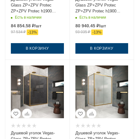
Glass ZP+ZPV Protec
Glass ZP+ZPV Protec
ZP+ZPV Protec h1900
ZP+ZPV Protec h1900
170*95 03 crystalvision
170*95 03 05 170х95 стекло
Есть в наличии
Есть в наличии
170х95 стекло прозрачное
тонированное профиль
84 854.58
₽
/шт
80 940.45
₽
/шт
профиль золото без
золото без поддона
97 534
₽
93 035
₽
-
13
%
-
13
%
поддона
В КОРЗИНУ
В КОРЗИНУ
Душевой уголок Vegas-
Душевой уголок Vegas-
Glass ZP+ZPV Protec
Glass ZP+ZPV Protec