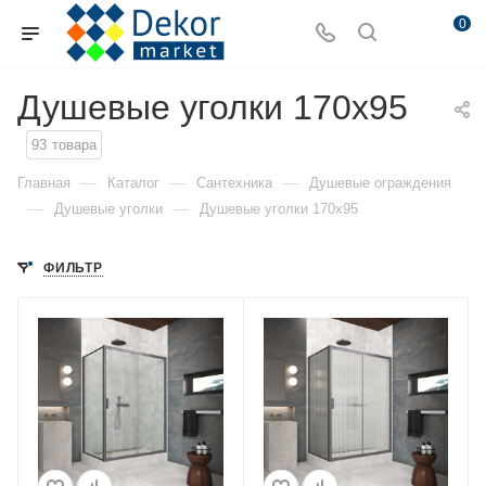
0
Душевые уголки 170x95
93
товара
—
—
—
Главная
Каталог
Сантехника
Душевые ограждения
—
—
Душевые уголки
Душевые уголки 170x95
ФИЛЬТР