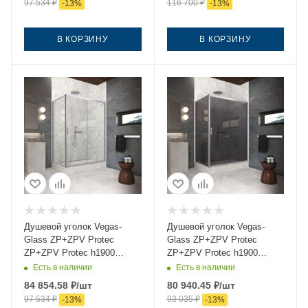
97 534
₽
116 700
₽
-
13
%
-
13
%
В КОРЗИНУ
В КОРЗИНУ
Душевой уголок Vegas-
Душевой уголок Vegas-
Glass ZP+ZPV Protec
Glass ZP+ZPV Protec
ZP+ZPV Protec h1900
ZP+ZPV Protec h1900
170*95 07 crystalvision
170*95 07 07 170х95 стекло
Есть в наличии
Есть в наличии
170х95 стекло прозрачное
тонированное профиль
84 854.58
₽
/шт
80 940.45
₽
/шт
профиль хром без поддона
хром без поддона
97 534
₽
93 035
₽
-
13
%
-
13
%