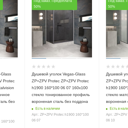
Под заказ. Предоплата
Под заказ. 
50%
50%
-Glass
Душевой уголок Vegas-Glass
Душевой уг
 Protec
ZP+ZPV Protec ZP+ZPV Protec
ZP+ZPV Pro
alvision
h1900 160*100 06 07 160х100
h1900 160*
ачное
стекло тонированное профиль
стекло мат
аль без
вороненая сталь без поддона
вороненая 
Есть в наличии
Есть в нал
Арт.: ZP+ZPV Protec h1900 160*100
Арт.: ZP+ZPV
06 07
06 10
0 160*100