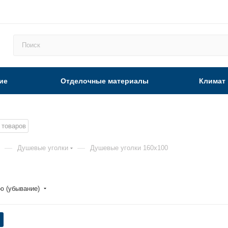
ие
Отделочные материалы
Климат
товаров
—
—
Душевые уголки
Душевые уголки 160x100
ю (убывание)