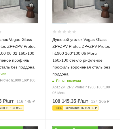
олок Vegas-Glass
Душевой уголок Vegas-Glass
tec ZP+ZPV Protec
ZP+ZPV Protec ZP+ZPV Protec
100 06 02 160х100
h1900 160*100 06 Moru
леное профиль
160х100 стекло рифленое
сталь без поддона
профиль вороненая сталь без
поддона
ичии
 Protec h1900 160*100
Есть в наличии
Арт.: ZP+ZPV Protec h1900 160*100
06 Moru
5
₽
/шт
108 145.35
₽
/шт
116 445
₽
124 305
₽
мия
15 137.85
₽
-
13
%
Экономия
16 159.65
₽