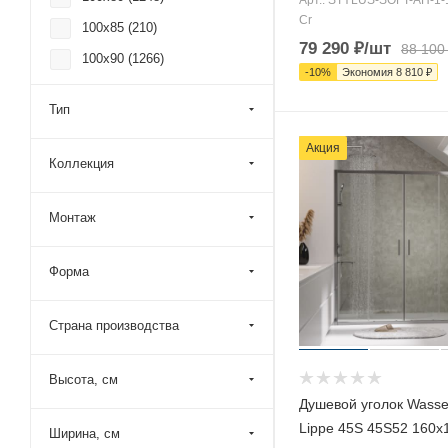
Cr
100x85 (
210
)
79 290
₽
/шт
88 100
100x90 (
1266
)
-
10
%
Экономия
8 810
₽
100x95 (
190
)
Тип
105x100 (
96
)
Акция
105x105 (
1
)
Коллекция
105x70 (
103
)
105x75 (
93
)
Монтаж
105x80 (
104
)
Форма
105x85 (
93
)
105x90 (
95
)
Страна производства
105x95 (
93
)
110x100 (
718
)
Высота, см
110x105 (
3
)
Душевой уголок Wasser
Lippe 45S 45S52 160х
110x110 (
441
)
Ширина, см