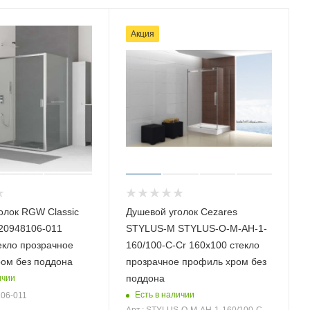
Акция
олок RGW Classic
Душевой уголок Cezares
320948106-011
STYLUS-M STYLUS-O-M-AH-1-
екло прозрачное
160/100-C-Cr 160х100 стекло
ом без поддона
прозрачное профиль хром без
поддона
ичии
Есть в наличии
106-011
Арт.: STYLUS-O-M-AH-1-160/100-C-