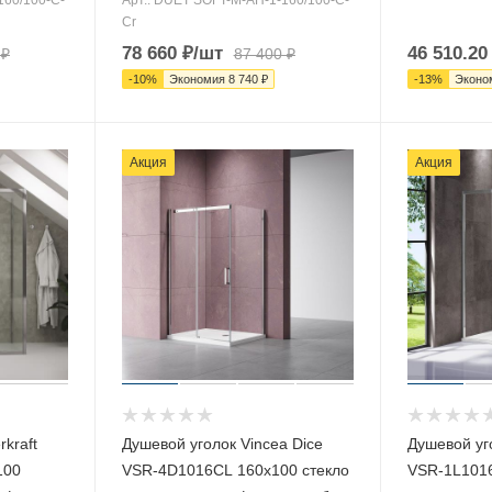
Cr
78 660
₽
/шт
46 510.20
₽
87 400
₽
-
10
%
Экономия
8 740
₽
-
13
%
Эконо
Акция
Акция
kraft
Душевой уголок Vincea Dice
Душевой уг
100
VSR-4D1016CL 160х100 стекло
VSR-1L101