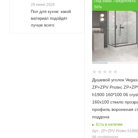
Под заказ. Предоплата
29 июня 2026
135x70 (
95
)
50%
Пол для кухни: какой
135x75 (
93
)
материал подойдёт
135x80 (
лучше всего
95
)
135x85 (
93
)
135x90 (
95
)
135x95 (
93
)
140x100 (
245
)
140x110 (
15
)
Душевой уголок Vegas
140x115 (
1
)
ZP+ZPV Protec ZP+ZPV
140x120 (
16
)
h1900 160*100 06 cryst
140x50 (
8
)
160х100 стекло прозр
профиль вороненая ст
140x60 (
8
)
поддона
140x70 (
147
)
Есть в наличии
140x75 (
100
)
Арт.: ZP+ZPV Protec h190
06 crystalvision