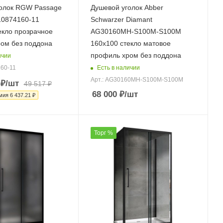
олок RGW Passage
Душевой уголок Abber
10874160-11
Schwarzer Diamant
екло прозрачное
AG30160MH-S100M-S100M
ом без поддона
160х100 стекло матовое
профиль хром без поддона
ичии
Есть в наличии
160-11
Арт.: AG30160MH-S100M-S100M
₽
/шт
49 517
₽
68 000
₽
/шт
мия
6 437.21
₽
Торг %