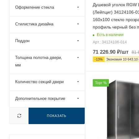
Душевой уголок RGW L
Оформление стекла
115x90 (
100
)
(Лейпциг) 34124106-0
115x95 (
97
)
160х100 стекло прозр
Стилистика дизайна
профиль черный без 
120x100 (
895
)
Есть в наличии
120x105 (
11
)
Поддон
Арт.: 34124106-014
120x110 (
497
)
71 226.90
₽
/шт
81 
Толщина полотна двери,
120x115 (
7
)
-
13
%
Экономия
10 643.10
мм
120x120 (
472
)
120x50 (
8
)
Количество секций двери
Торг %
120x60 (
12
)
120x70 (
294
)
Дополнительное покрытие
120x75 (
108
)
120x80 (
1206
)
ПОКАЗАТЬ
120x85 (
205
)
120x90 (
1187
)