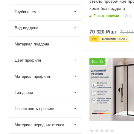
стекло прозрачное п
110x50 (
8
)
хром без поддона
Глубина, см
110x60 (
10
)
Есть в наличии
Арт.:
110x70 (
285
)
Вид поддона
70 320
₽
/шт
110x75 (
103
)
76 340
-
8
%
Экономия
6 020
₽
110x80 (
1032
)
Материал поддона
110x85 (
200
)
110x90 (
1048
)
Цвет профиля
Торг %
110x95 (
186
)
Материал профиля
115x100 (
99
)
115x110 (
3
)
Тип двери
115x115 (
5
)
115x70 (
103
)
Поверхность профиля
115x75 (
97
)
115x80 (
97
)
Материал передних стенок
115x85 (
99
)