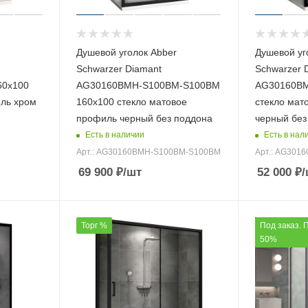
Душевой уголок Abber
Душевой уг
Schwarzer Diamant
Schwarzer 
60х100
AG30160BMH-S100BM-S100BM
AG30160BM
иль хром
160х100 стекло матовое
стекло мат
профиль черный без поддона
черный без
Есть в наличии
Есть в нал
Арт.: AG30160BMH-S100BM-S100BM
Арт.: AG301
69 900
₽
/шт
52 000
₽
/
Торг %
Под заказ. 
50%