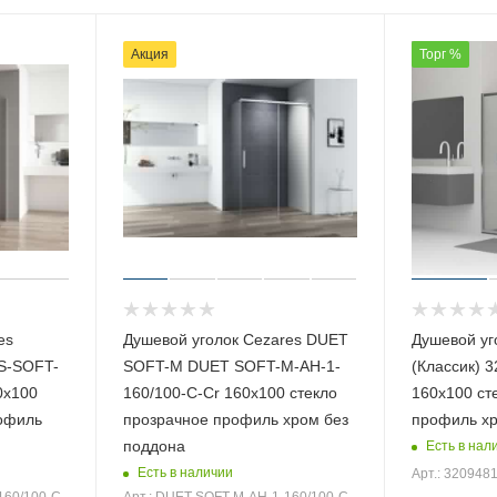
Акция
Торг %
es
Душевой уголок Cezares DUET
Душевой уг
S-SOFT-
SOFT-M DUET SOFT-M-AH-1-
(Класcик) 
0х100
160/100-C-Cr 160х100 стекло
160х100 ст
рофиль
прозрачное профиль хром без
профиль хр
поддона
Есть в нал
Есть в наличии
Арт.: 320948
160/100-C-
Арт.: DUET SOFT-M-AH-1-160/100-C-