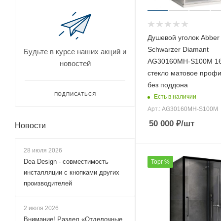
120x95 (
190
)
125x100 (
97
)
Душевой уголок Abber
125x105 (
1
)
Schwarzer Diamant
Будьте в курсе наших акций и
125x110 (
3
)
AG30160MH-S100M 1
новостей
125x120 (
3
)
стекло матовое проф
125x125 (
1
)
без поддона
ПОДПИСАТЬСЯ
Есть в наличии
125x70 (
95
)
Арт.: AG30160MH-S100M
125x75 (
93
)
50 000
₽
/шт
Новости
125x80 (
96
)
125x85 (
93
)
28 июля 2026
125x90 (
95
)
Dea Design - совместимость
Торг %
инсталляции с кнопками других
125x95 (
93
)
производителей
130x100 (
260
)
130x105 (
1
)
2 июля 2026
Внимание! Раздел «Отделочные