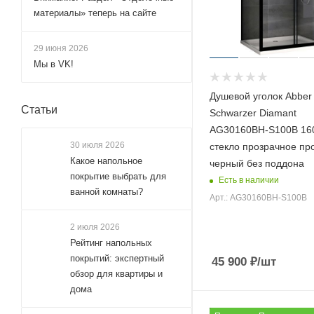
130x110 (
16
)
материалы» теперь на сайте
130x120 (
23
)
130x125 (
1
)
29 июня 2026
Мы в VK!
130x130 (
10
)
130x50 (
8
)
Душевой уголок Abber
Статьи
130x60 (
8
)
Schwarzer Diamant
AG30160BH-S100B 16
130x70 (
158
)
30 июля 2026
стекло прозрачное п
130x75 (
100
)
Какое напольное
черный без поддона
130x80 (
257
)
покрытие выбрать для
Есть в наличии
ванной комнаты?
130x85 (
100
)
Арт.: AG30160BH-S100B
130x90 (
268
)
2 июля 2026
130x95 (
93
)
Рейтинг напольных
покрытий: экспертный
45 900
₽
/шт
135x100 (
95
)
обзор для квартиры и
135x110 (
2
)
дома
135x120 (
2
)