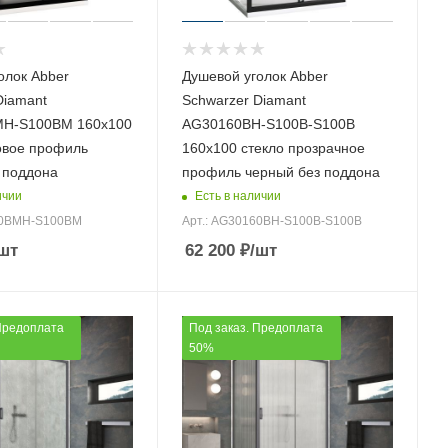
олок Abber
Душевой уголок Abber
Diamant
Schwarzer Diamant
H-S100BM 160х100
AG30160BH-S100B-S100B
овое профиль
160х100 стекло прозрачное
 поддона
профиль черный без поддона
ичии
Есть в наличии
60BMH-S100BM
Арт.: AG30160BH-S100B-S100B
шт
62 200
₽
/шт
Предоплата
Под заказ. Предоплата
50%