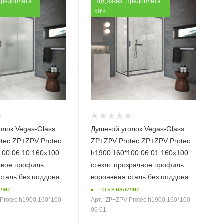
Предоплата
Под заказ. Предоплата
50%
олок Vegas-Glass
Душевой уголок Vegas-Glass
tec ZP+ZPV Protec
ZP+ZPV Protec ZP+ZPV Protec
100 06 10 160х100
h1900 160*100 06 01 160х100
овое профиль
стекло прозрачное профиль
сталь без поддона
вороненая сталь без поддона
ичии
Есть в наличии
 Protec h1900 160*100
Арт.: ZP+ZPV Protec h1900 160*100
06 01