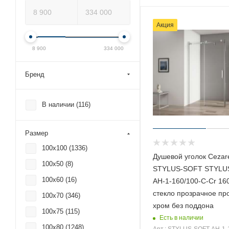
Акция
8 900
334 000
Бренд
В наличии (
116
)
Размер
100x100 (
1336
)
Душевой уголок Cezar
100x50 (
8
)
STYLUS-SOFT STYLU
100x60 (
16
)
AH-1-160/100-C-Cr 16
стекло прозрачное п
100x70 (
346
)
хром без поддона
100x75 (
115
)
Есть в наличии
100x80 (
1248
)
Арт.: STYLUS-SOFT-AH-1-