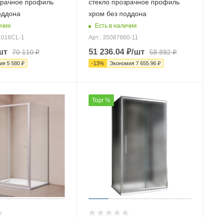
зрачное профиль
стекло прозрачное профиль
оддона
хром без поддона
ичии
Есть в наличии
1016CL-1
Арт.: 35087660-11
шт
51 236.04
₽
/шт
70 110
₽
58 892
₽
ия
5 580
₽
-
13
%
Экономия
7 655.96
₽
Торг %