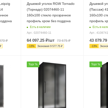
eipzig
Душевой уголок RGW Tornado
Душевой уг
14
(Торнадо) 02074460-11
(Пассаж) 4
ачное
160х100 стекло прозрачное
160х100 ст
поддона
профиль хром без поддона
профиль хр
Есть в наличии
Есть в нал
Арт.: 02074460-11
Арт.: 410874
64 097.25
₽
/шт
43 079.79
870
₽
73 675
₽
₽
-
13
%
Экономия
9 577.75
₽
-
13
%
Эконо
Торг %
Торг %