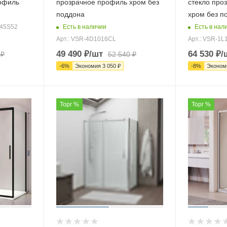
рофиль
прозрачное профиль хром без
стекло про
поддона
хром без п
Есть в наличии
Есть в нал
 45S52
Арт.: VSR-4D1016CL
Арт.: VSR-1L
49 490
₽
/шт
64 530
₽
/
₽
52 540
₽
-
6
%
Экономия
3 050
₽
-
8
%
Эконом
Торг %
Торг %