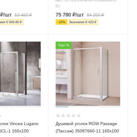
Cr
₽
/шт
75 780
₽
/шт
53 460
₽
84 200
₽
мия
6 949.80
₽
-
10
%
Экономия
8 420
₽
Торг %
олок Vincea Lugano
Душевой уголок RGW Passage
6CL-1 160х100
(Пассаж) 35087660-11 160х100