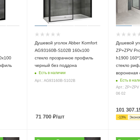
Душевой уголок Abber Komfort
Душевой уг
AG93160B-S102B 160х100
ZP+ZPV Pro
0х100
стекло прозрачное профиль
h1900 160*
рофиль
черный без поддона
стекло риф
вороненая 
Есть в наличии
Есть в нал
Арт.: AG93160B-S102B
Арт.: ZP+ZPV
06 02
101 307.1
71 700
₽
/шт
-
13
%
Эконо