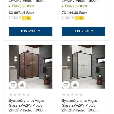
ZP+ZPV Protec h1900
ZP+ZPV Protec h1900
145*75 03 01 145х75 стекло
145*75 02М 02 145х75
Есть в наличии
Есть в наличии
прозрачное профиль
стекло рифленое профиль
63 007.14
₽
/шт
73 144.38
₽
/шт
золото без поддона
черный без поддона
72 422
₽
84 074
₽
-
13
%
-
13
%
В КОРЗИНУ
В КОРЗИНУ
Душевой уголок Vegas-
Душевой уголок Vegas-
Glass ZP+ZPV Protec
Glass ZP+ZPV Protec
ZP+ZPV Protec h1900
ZP+ZPV Protec h1900