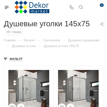
0
Душевые уголки 145x75
93
товара
—
—
—
Главная
Каталог
Сантехника
Душевые ограждения
—
—
Душевые уголки
Душевые уголки 145x75
ФИЛЬТР