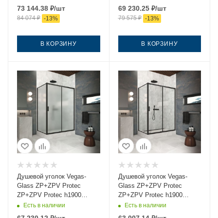
145х75 стекло прозрачное
стекло тонированное
73 144.38
₽
/шт
69 230.25
₽
/шт
профиль черный без
профиль черный без
84 074
₽
79 575
₽
-
13
%
-
13
%
поддона
поддона
В КОРЗИНУ
В КОРЗИНУ
Душевой уголок Vegas-
Душевой уголок Vegas-
Glass ZP+ZPV Protec
Glass ZP+ZPV Protec
ZP+ZPV Protec h1900
ZP+ZPV Protec h1900
145*75 02М 10 145х75
145*75 02М 01 145х75
Есть в наличии
Есть в наличии
стекло матовое профиль
стекло прозрачное