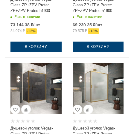
Glass ZP+ZPV Protec
Glass ZP+ZPV Protec
ZP+ZPV Protec h1900
ZP+ZPV Protec h1900
145*75 03 crystalvision
145*75 03 05 145х75 стекло
Есть в наличии
Есть в наличии
145х75 стекло прозрачное
тонированное профиль
73 144.38
₽
/шт
69 230.25
₽
/шт
профиль золото без
золото без поддона
84 074
₽
79 575
₽
-
13
%
-
13
%
поддона
В КОРЗИНУ
В КОРЗИНУ
Душевой уголок Vegas-
Душевой уголок Vegas-
Glass ZP+ZPV Protec
Glass ZP+ZPV Protec