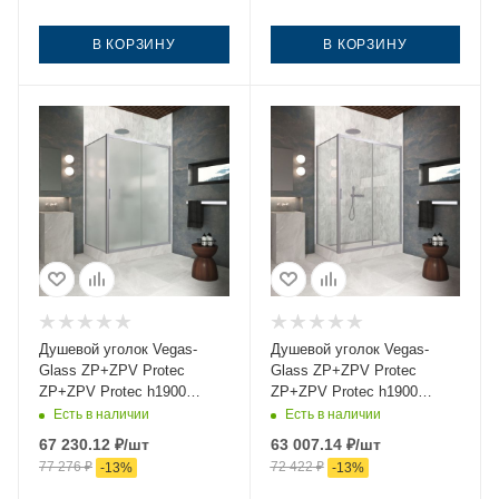
В КОРЗИНУ
В КОРЗИНУ
Душевой уголок Vegas-
Душевой уголок Vegas-
Glass ZP+ZPV Protec
Glass ZP+ZPV Protec
ZP+ZPV Protec h1900
ZP+ZPV Protec h1900
145*75 07 10 145х75 стекло
145*75 07 01 145х75 стекло
Есть в наличии
Есть в наличии
матовое профиль хром без
прозрачное профиль хром
67 230.12
₽
/шт
63 007.14
₽
/шт
поддона
без поддона
77 276
₽
72 422
₽
-
13
%
-
13
%