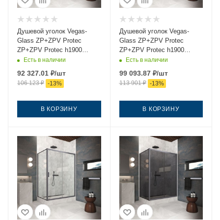
Душевой уголок Vegas-
Душевой уголок Vegas-
Glass ZP+ZPV Protec
Glass ZP+ZPV Protec
ZP+ZPV Protec h1900
ZP+ZPV Protec h1900
145*75 06 02 145х75 стекло
145*75 06 Moru 145х75
Есть в наличии
Есть в наличии
рифленое профиль
стекло рифленое профиль
92 327.01
₽
/шт
99 093.87
₽
/шт
вороненая сталь без
вороненая сталь без
106 123
₽
113 901
₽
-
13
%
-
13
%
поддона
поддона
В КОРЗИНУ
В КОРЗИНУ