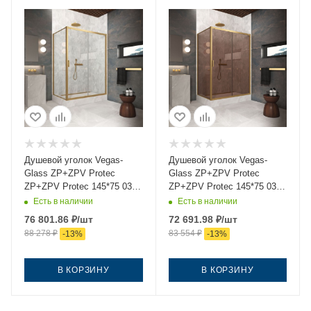
Душевой уголок Vegas-
Душевой уголок Vegas-
Glass ZP+ZPV Protec
Glass ZP+ZPV Protec
ZP+ZPV Protec 145*75 03
ZP+ZPV Protec 145*75 03
crystalvision 145х75 стекло
05 145х75 стекло
Есть в наличии
Есть в наличии
прозрачное профиль
тонированное профиль
76 801.86
₽
/шт
72 691.98
₽
/шт
золото без поддона
золото без поддона
88 278
₽
83 554
₽
-
13
%
-
13
%
В КОРЗИНУ
В КОРЗИНУ