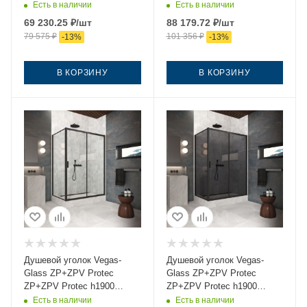
145*75 02М 05 145х75
145*75 02М Moru 145х75
Есть в наличии
Есть в наличии
стекло тонированное
стекло рифленое профиль
69 230.25
₽
/шт
88 179.72
₽
/шт
профиль черный без
черный без поддона
79 575
₽
101 356
₽
-
13
%
-
13
%
поддона
В КОРЗИНУ
В КОРЗИНУ
Душевой уголок Vegas-
Душевой уголок Vegas-
Glass ZP+ZPV Protec
Glass ZP+ZPV Protec
ZP+ZPV Protec h1900
ZP+ZPV Protec h1900
145*75 02М crystalvision
145*75 02М 07 145х75
Есть в наличии
Есть в наличии