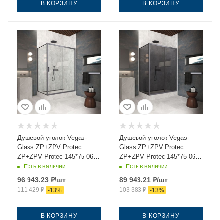
В КОРЗИНУ
В КОРЗИНУ
Душевой уголок Vegas-
Душевой уголок Vegas-
Glass ZP+ZPV Protec
Glass ZP+ZPV Protec
ZP+ZPV Protec 145*75 06
ZP+ZPV Protec 145*75 06
crystalvision 145х75 стекло
07 145х75 стекло
Есть в наличии
Есть в наличии
прозрачное профиль
тонированное профиль
96 943.23
₽
/шт
89 943.21
₽
/шт
вороненая сталь без
вороненая сталь без
111 429
₽
103 383
₽
-
13
%
-
13
%
поддона
поддона
В КОРЗИНУ
В КОРЗИНУ