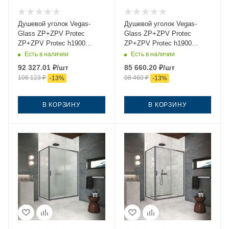
Душевой уголок Vegas-
Душевой уголок Vegas-
Glass ZP+ZPV Protec
Glass ZP+ZPV Protec
ZP+ZPV Protec h1900
ZP+ZPV Protec h1900
145*75 06 crystalvision
145*75 06 07 145х75 стекло
Есть в наличии
Есть в наличии
145х75 стекло прозрачное
тонированное профиль
92 327.01
₽
/шт
85 660.20
₽
/шт
профиль вороненая сталь
вороненая сталь без
106 123
₽
98 460
₽
-
13
%
-
13
%
без поддона
поддона
В КОРЗИНУ
В КОРЗИНУ