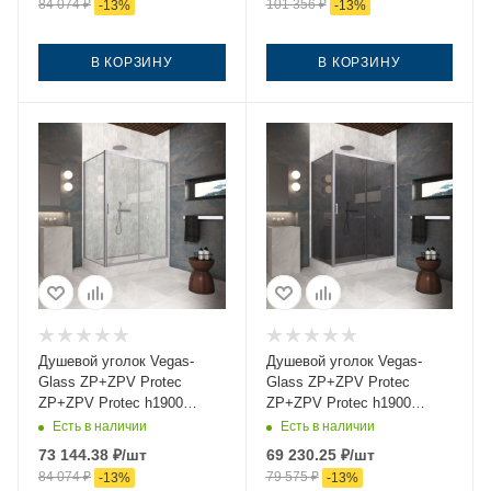
84 074
₽
101 356
₽
-
13
%
-
13
%
В КОРЗИНУ
В КОРЗИНУ
Душевой уголок Vegas-
Душевой уголок Vegas-
Glass ZP+ZPV Protec
Glass ZP+ZPV Protec
ZP+ZPV Protec h1900
ZP+ZPV Protec h1900
145*75 07 crystalvision
145*75 07 07 145х75 стекло
Есть в наличии
Есть в наличии
145х75 стекло прозрачное
тонированное профиль
73 144.38
₽
/шт
69 230.25
₽
/шт
профиль хром без поддона
хром без поддона
84 074
₽
79 575
₽
-
13
%
-
13
%