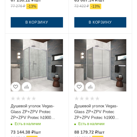
67 230.12
₽
/шт
63 007.14
₽
/шт
черный без поддона
профиль черный без
77 276
₽
72 422
₽
-
13
%
-
13
%
поддона
В КОРЗИНУ
В КОРЗИНУ
Душевой уголок Vegas-
Душевой уголок Vegas-
Glass ZP+ZPV Protec
Glass ZP+ZPV Protec
ZP+ZPV Protec h1900
ZP+ZPV Protec h1900
145*75 07 02 145х75 стекло
145*75 07 Moru 145х75
Есть в наличии
Есть в наличии
рифленое профиль хром
стекло рифленое профиль
73 144.38
₽
/шт
88 179.72
₽
/шт
без поддона
хром без поддона