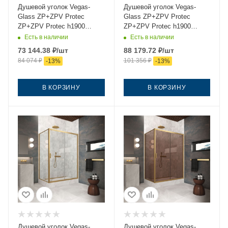
Душевой уголок Vegas-
Душевой уголок Vegas-
Glass ZP+ZPV Protec
Glass ZP+ZPV Protec
ZP+ZPV Protec h1900
ZP+ZPV Protec h1900
145*75 03 02 145х75 стекло
145*75 03 Moru 145х75
Есть в наличии
Есть в наличии
рифленое профиль золото
стекло рифленое профиль
73 144.38
₽
/шт
88 179.72
₽
/шт
без поддона
золото без поддона
84 074
₽
101 356
₽
-
13
%
-
13
%
В КОРЗИНУ
В КОРЗИНУ
Душевой уголок Vegas-
Душевой уголок Vegas-