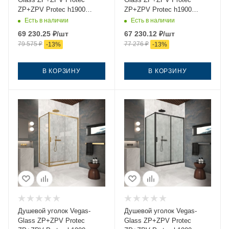
ZP+ZPV Protec h1900
ZP+ZPV Protec h1900
145*75 03 07 145х75 стекло
145*75 03 10 145х75 стекло
Есть в наличии
Есть в наличии
тонированное профиль
матовое профиль золото
69 230.25
₽
/шт
67 230.12
₽
/шт
золото без поддона
без поддона
79 575
₽
77 276
₽
-
13
%
-
13
%
В КОРЗИНУ
В КОРЗИНУ
Душевой уголок Vegas-
Душевой уголок Vegas-
Glass ZP+ZPV Protec
Glass ZP+ZPV Protec