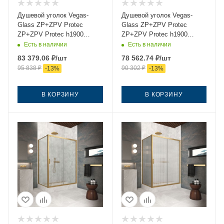
Душевой уголок Vegas-
Душевой уголок Vegas-
Glass ZP+ZPV Protec
Glass ZP+ZPV Protec
ZP+ZPV Protec h1900
ZP+ZPV Protec h1900
145*75 06 10 145х75 стекло
145*75 06 01 145х75 стекло
Есть в наличии
Есть в наличии
матовое профиль
прозрачное профиль
83 379.06
₽
/шт
78 562.74
₽
/шт
вороненая сталь без
вороненая сталь без
95 838
₽
90 302
₽
-
13
%
-
13
%
поддона
поддона
В КОРЗИНУ
В КОРЗИНУ