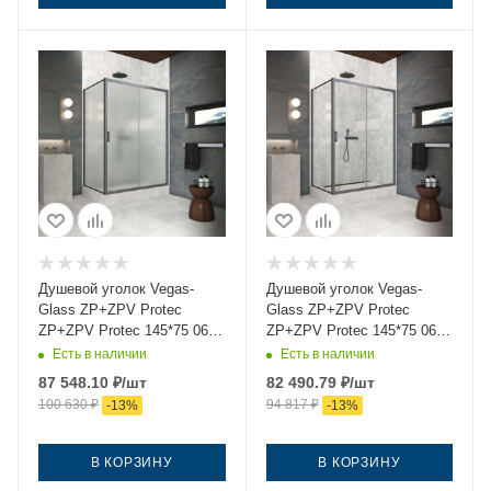
Душевой уголок Vegas-
Душевой уголок Vegas-
Glass ZP+ZPV Protec
Glass ZP+ZPV Protec
ZP+ZPV Protec 145*75 06
ZP+ZPV Protec 145*75 06
10 145х75 стекло матовое
01 145х75 стекло
Есть в наличии
Есть в наличии
профиль вороненая сталь
прозрачное профиль
87 548.10
₽
/шт
82 490.79
₽
/шт
без поддона
вороненая сталь без
100 630
₽
94 817
₽
-
13
%
-
13
%
поддона
В КОРЗИНУ
В КОРЗИНУ