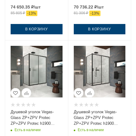
145х100 стекло прозрачное
стекло тонированное
74 650.35
₽
/шт
70 736.22
₽
/шт
профиль черный без
профиль черный без
85 805
₽
81 306
₽
-
13
%
-
13
%
поддона
поддона
В КОРЗИНУ
В КОРЗИНУ
Душевой уголок Vegas-
Душевой уголок Vegas-
Glass ZP+ZPV Protec
Glass ZP+ZPV Protec
ZP+ZPV Protec h1900
ZP+ZPV Protec h1900
145*100 02М 10 145х100
145*100 02М 01 145х100
Есть в наличии
Есть в наличии
стекло матовое профиль
стекло прозрачное