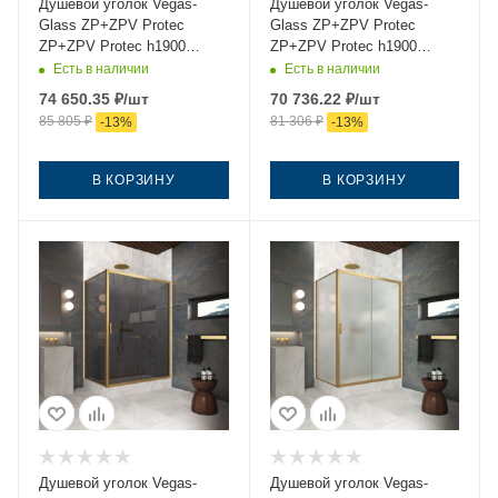
Душевой уголок Vegas-
Душевой уголок Vegas-
Glass ZP+ZPV Protec
Glass ZP+ZPV Protec
ZP+ZPV Protec h1900
ZP+ZPV Protec h1900
145*100 03 crystalvision
145*100 03 05 145х100
Есть в наличии
Есть в наличии
145х100 стекло прозрачное
стекло тонированное
74 650.35
₽
/шт
70 736.22
₽
/шт
профиль золото без
профиль золото без
85 805
₽
81 306
₽
-
13
%
-
13
%
поддона
поддона
В КОРЗИНУ
В КОРЗИНУ
Душевой уголок Vegas-
Душевой уголок Vegas-