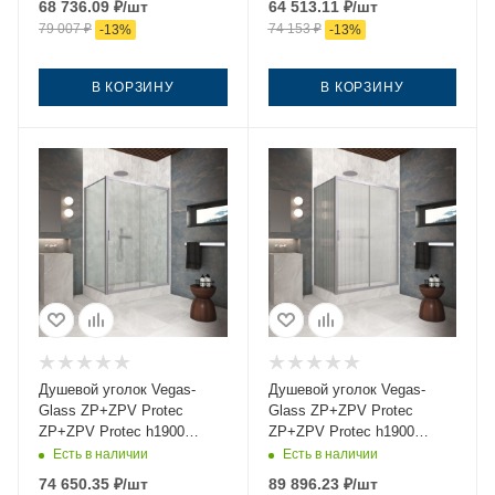
68 736.09
₽
/шт
64 513.11
₽
/шт
черный без поддона
профиль черный без
79 007
₽
74 153
₽
-
13
%
-
13
%
поддона
В КОРЗИНУ
В КОРЗИНУ
Душевой уголок Vegas-
Душевой уголок Vegas-
Glass ZP+ZPV Protec
Glass ZP+ZPV Protec
ZP+ZPV Protec h1900
ZP+ZPV Protec h1900
145*100 07 02 145х100
145*100 07 Moru 145х100
Есть в наличии
Есть в наличии
стекло рифленое профиль
стекло рифленое профиль
74 650.35
₽
/шт
89 896.23
₽
/шт
хром без поддона
хром без поддона