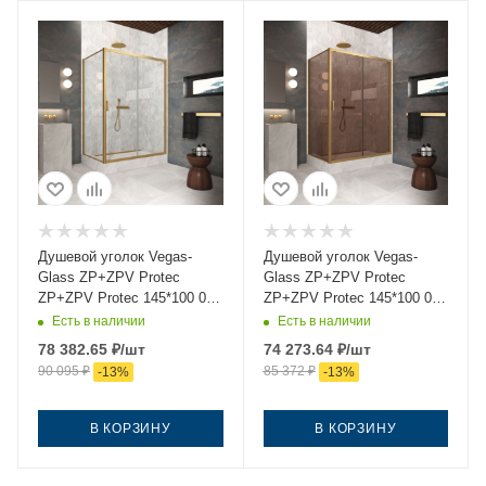
Душевой уголок Vegas-
Душевой уголок Vegas-
Glass ZP+ZPV Protec
Glass ZP+ZPV Protec
ZP+ZPV Protec 145*100 03
ZP+ZPV Protec 145*100 03
crystalvision 145х100
05 145х100 стекло
Есть в наличии
Есть в наличии
стекло прозрачное
тонированное профиль
78 382.65
₽
/шт
74 273.64
₽
/шт
профиль золото без
золото без поддона
90 095
₽
85 372
₽
-
13
%
-
13
%
поддона
В КОРЗИНУ
В КОРЗИНУ