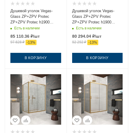
Душевой уголок Vegas-
Душевой уголок Vegas-
Glass ZP+ZPV Protec
Glass ZP+ZPV Protec
ZP+ZPV Protec h1900
ZP+ZPV Protec h1900
145*100 06 10 145х100
145*100 06 01 145х100
Есть в наличии
Есть в наличии
стекло матовое профиль
стекло прозрачное
85 110.36
₽
/шт
80 294.04
₽
/шт
вороненая сталь без
профиль вороненая сталь
97 828
₽
92 292
₽
-
13
%
-
13
%
поддона
без поддона
В КОРЗИНУ
В КОРЗИНУ