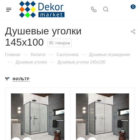
0
Душевые уголки
145x100
95
товаров
—
—
—
Главная
Каталог
Сантехника
Душевые ограждения
—
—
Душевые уголки
Душевые уголки 145x100
ФИЛЬТР