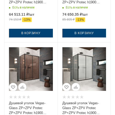
ZP+ZPV Protec h1900
ZP+ZPV Protec h1900
145*100 03 01 145х100
145*100 02М 02 145х100
Есть в наличии
Есть в наличии
стекло прозрачное
стекло рифленое профиль
64 513.11
₽
/шт
74 650.35
₽
/шт
профиль золото без
черный без поддона
74 153
₽
85 805
₽
-
13
%
-
13
%
поддона
В КОРЗИНУ
В КОРЗИНУ
Душевой уголок Vegas-
Душевой уголок Vegas-
Glass ZP+ZPV Protec
Glass ZP+ZPV Protec
ZP+ZPV Protec h1900
ZP+ZPV Protec h1900