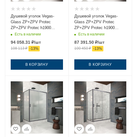
Душевой уголок Vegas-
Душевой уголок Vegas-
Glass ZP+ZPV Protec
Glass ZP+ZPV Protec
ZP+ZPV Protec h1900
ZP+ZPV Protec h1900
145*100 06 crystalvision
145*100 06 07 145х100
Есть в наличии
Есть в наличии
145х100 стекло прозрачное
стекло тонированное
94 058.31
₽
/шт
87 391.50
₽
/шт
профиль вороненая сталь
профиль вороненая сталь
108 113
₽
100 450
₽
-
13
%
-
13
%
без поддона
без поддона
В КОРЗИНУ
В КОРЗИНУ