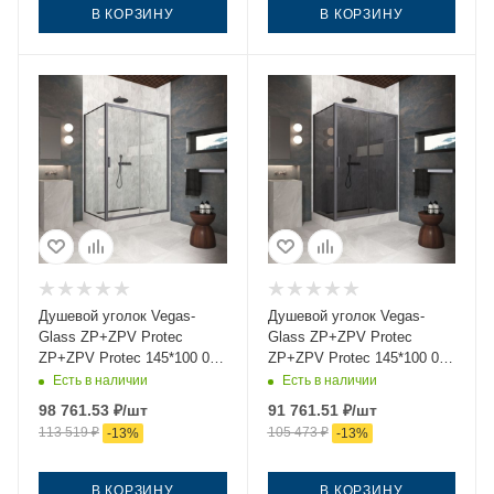
В КОРЗИНУ
В КОРЗИНУ
Душевой уголок Vegas-
Душевой уголок Vegas-
Glass ZP+ZPV Protec
Glass ZP+ZPV Protec
ZP+ZPV Protec 145*100 06
ZP+ZPV Protec 145*100 06
crystalvision 145х100
07 145х100 стекло
Есть в наличии
Есть в наличии
стекло прозрачное
тонированное профиль
98 761.53
₽
/шт
91 761.51
₽
/шт
профиль вороненая сталь
вороненая сталь без
113 519
₽
105 473
₽
-
13
%
-
13
%
без поддона
поддона
В КОРЗИНУ
В КОРЗИНУ