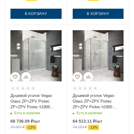
В КОРЗИНУ
В КОРЗИНУ
Душевой уголок Vegas-
Душевой уголок Vegas-
Glass ZP+ZPV Protec
Glass ZP+ZPV Protec
ZP+ZPV Protec h1900
ZP+ZPV Protec h1900
145*100 07 10 145х100
145*100 07 01 145х100
Есть в наличии
Есть в наличии
стекло матовое профиль
стекло прозрачное
68 736.09
₽
/шт
64 513.11
₽
/шт
хром без поддона
профиль хром без поддона
79 007
₽
74 153
₽
-
13
%
-
13
%