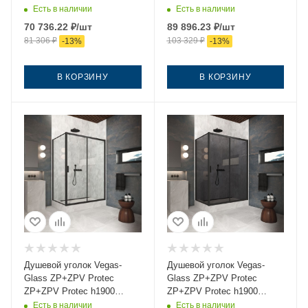
145*100 02М 05 145х100
145*100 02М Moru 145х100
Есть в наличии
Есть в наличии
стекло тонированное
стекло рифленое профиль
70 736.22
₽
/шт
89 896.23
₽
/шт
профиль черный без
черный без поддона
81 306
₽
103 329
₽
-
13
%
-
13
%
поддона
В КОРЗИНУ
В КОРЗИНУ
Душевой уголок Vegas-
Душевой уголок Vegas-
Glass ZP+ZPV Protec
Glass ZP+ZPV Protec
ZP+ZPV Protec h1900
ZP+ZPV Protec h1900
145*100 02М crystalvision
145*100 02М 07 145х100
Есть в наличии
Есть в наличии