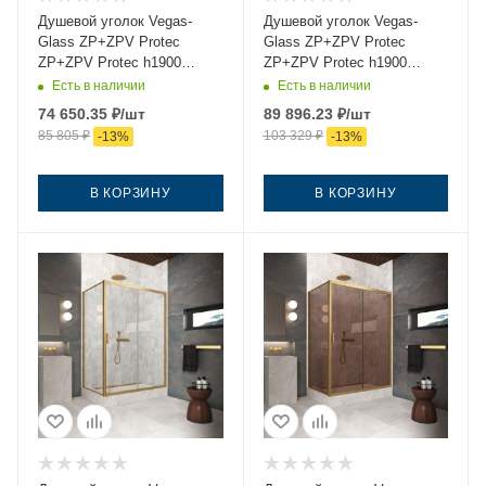
Душевой уголок Vegas-
Душевой уголок Vegas-
Glass ZP+ZPV Protec
Glass ZP+ZPV Protec
ZP+ZPV Protec h1900
ZP+ZPV Protec h1900
145*100 03 02 145х100
145*100 03 Moru 145х100
Есть в наличии
Есть в наличии
стекло рифленое профиль
стекло рифленое профиль
74 650.35
₽
/шт
89 896.23
₽
/шт
золото без поддона
золото без поддона
85 805
₽
103 329
₽
-
13
%
-
13
%
В КОРЗИНУ
В КОРЗИНУ