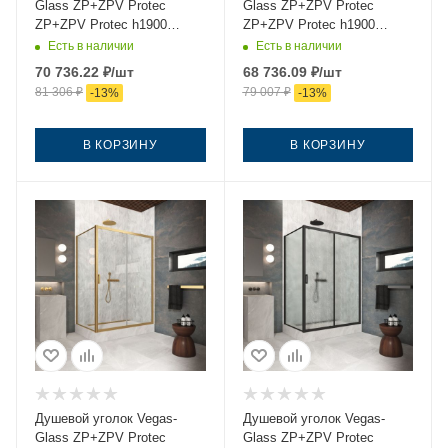
Glass ZP+ZPV Protec
Glass ZP+ZPV Protec
ZP+ZPV Protec h1900
ZP+ZPV Protec h1900
145*100 03 07 145х100
145*100 03 10 145х100
Есть в наличии
Есть в наличии
стекло тонированное
стекло матовое профиль
70 736.22
₽
/шт
68 736.09
₽
/шт
профиль золото без
золото без поддона
81 306
₽
79 007
₽
-
13
%
-
13
%
поддона
В КОРЗИНУ
В КОРЗИНУ
Душевой уголок Vegas-
Душевой уголок Vegas-
Glass ZP+ZPV Protec
Glass ZP+ZPV Protec