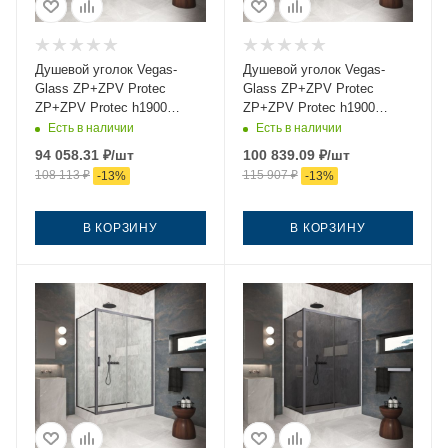
Душевой уголок Vegas-
Душевой уголок Vegas-
Glass ZP+ZPV Protec
Glass ZP+ZPV Protec
ZP+ZPV Protec h1900
ZP+ZPV Protec h1900
145*100 06 02 145х100
145*100 06 Moru 145х100
Есть в наличии
Есть в наличии
стекло рифленое профиль
стекло рифленое профиль
94 058.31
₽
/шт
100 839.09
₽
/шт
вороненая сталь без
вороненая сталь без
108 113
₽
115 907
₽
-
13
%
-
13
%
поддона
поддона
В КОРЗИНУ
В КОРЗИНУ