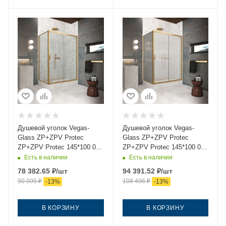
Душевой уголок Vegas-
Душевой уголок Vegas-
Glass ZP+ZPV Protec
Glass ZP+ZPV Protec
ZP+ZPV Protec 145*100 03
ZP+ZPV Protec 145*100 03
02 145х100 стекло
Moru 145х100 стекло
Есть в наличии
Есть в наличии
рифленое профиль золото
рифленое профиль золото
78 382.65
₽
/шт
94 391.52
₽
/шт
без поддона
без поддона
90 095
₽
108 496
₽
-
13
%
-
13
%
В КОРЗИНУ
В КОРЗИНУ