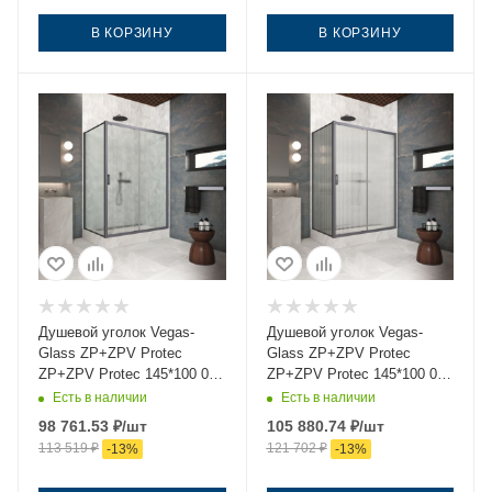
В КОРЗИНУ
В КОРЗИНУ
Душевой уголок Vegas-
Душевой уголок Vegas-
Glass ZP+ZPV Protec
Glass ZP+ZPV Protec
ZP+ZPV Protec 145*100 06
ZP+ZPV Protec 145*100 06
02 145х100 стекло
Moru 145х100 стекло
Есть в наличии
Есть в наличии
рифленое профиль
рифленое профиль
98 761.53
₽
/шт
105 880.74
₽
/шт
вороненая сталь без
вороненая сталь без
113 519
₽
121 702
₽
-
13
%
-
13
%
поддона
поддона