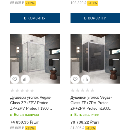
85 805
₽
103 329
₽
-
13
%
-
13
%
В КОРЗИНУ
В КОРЗИНУ
Душевой уголок Vegas-
Душевой уголок Vegas-
Glass ZP+ZPV Protec
Glass ZP+ZPV Protec
ZP+ZPV Protec h1900
ZP+ZPV Protec h1900
145*100 07 crystalvision
145*100 07 07 145х100
Есть в наличии
Есть в наличии
145х100 стекло прозрачное
стекло тонированное
74 650.35
₽
/шт
70 736.22
₽
/шт
профиль хром без поддона
профиль хром без поддона
85 805
₽
81 306
₽
-
13
%
-
13
%