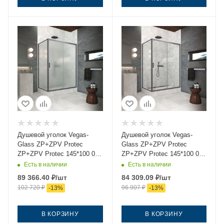
Душевой уголок Vegas-
Душевой уголок Vegas-
Glass ZP+ZPV Protec
Glass ZP+ZPV Protec
ZP+ZPV Protec 145*100 06
ZP+ZPV Protec 145*100 06
10 145х100 стекло матовое
01 145х100 стекло
Есть в наличии
Есть в наличии
профиль вороненая сталь
прозрачное профиль
89 366.40
₽
/шт
84 309.09
₽
/шт
без поддона
вороненая сталь без
102 720
₽
96 907
₽
-
13
%
-
13
%
поддона
В КОРЗИНУ
В КОРЗИНУ