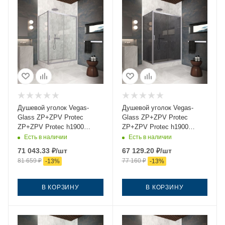
Душевой уголок Vegas-
Душевой уголок Vegas-
Glass ZP+ZPV Protec
Glass ZP+ZPV Protec
ZP+ZPV Protec h1900
ZP+ZPV Protec h1900
140*75 07 crystalvision
140*75 07 07 140х75 стекло
Есть в наличии
Есть в наличии
140х75 стекло прозрачное
тонированное профиль
71 043.33
₽
/шт
67 129.20
₽
/шт
профиль хром без поддона
хром без поддона
81 659
₽
77 160
₽
-
13
%
-
13
%
В КОРЗИНУ
В КОРЗИНУ