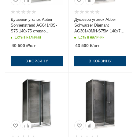
Душевой уголок Abber
Душевой уголок Abber
Sonnenstrand AG04140S-
Schwarzer Diamant
S75 140х75 стекло
AG30140MH-S75M 140х75
прозрачное профиль хром
стекло матовое профиль
Есть в наличии
Есть в наличии
без поддона
хром без поддона
40 500
₽
/шт
43 500
₽
/шт
В КОРЗИНУ
В КОРЗИНУ