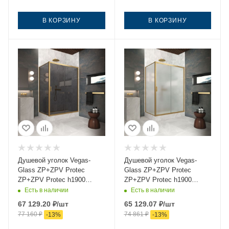
В КОРЗИНУ
В КОРЗИНУ
Душевой уголок Vegas-
Душевой уголок Vegas-
Glass ZP+ZPV Protec
Glass ZP+ZPV Protec
ZP+ZPV Protec h1900
ZP+ZPV Protec h1900
140*75 03 07 140х75 стекло
140*75 03 10 140х75 стекло
Есть в наличии
Есть в наличии
тонированное профиль
матовое профиль золото
67 129.20
₽
/шт
65 129.07
₽
/шт
золото без поддона
без поддона
77 160
₽
74 861
₽
-
13
%
-
13
%