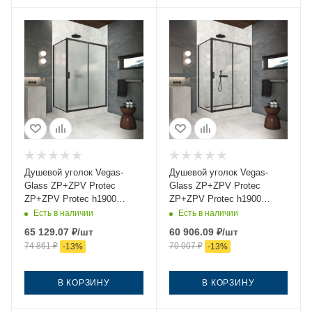
Душевой уголок Vegas-
Душевой уголок Vegas-
Glass ZP+ZPV Protec
Glass ZP+ZPV Protec
ZP+ZPV Protec h1900
ZP+ZPV Protec h1900
140*75 02М 10 140х75
140*75 02М 01 140х75
Есть в наличии
Есть в наличии
стекло матовое профиль
стекло прозрачное
65 129.07
₽
/шт
60 906.09
₽
/шт
черный без поддона
профиль черный без
74 861
₽
70 007
₽
-
13
%
-
13
%
поддона
В КОРЗИНУ
В КОРЗИНУ