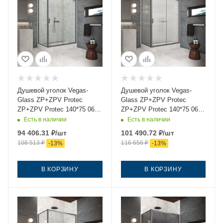
Душевой уголок Vegas-
Душевой уголок Vegas-
Glass ZP+ZPV Protec
Glass ZP+ZPV Protec
ZP+ZPV Protec 140*75 06
ZP+ZPV Protec 140*75 06
02 140х75 стекло рифленое
Moru 140х75 стекло
Есть в наличии
Есть в наличии
профиль вороненая сталь
рифленое профиль
94 406.31
₽
/шт
101 490.72
₽
/шт
без поддона
вороненая сталь без
108 513
₽
116 656
₽
-
13
%
-
13
%
поддона
В КОРЗИНУ
В КОРЗИНУ