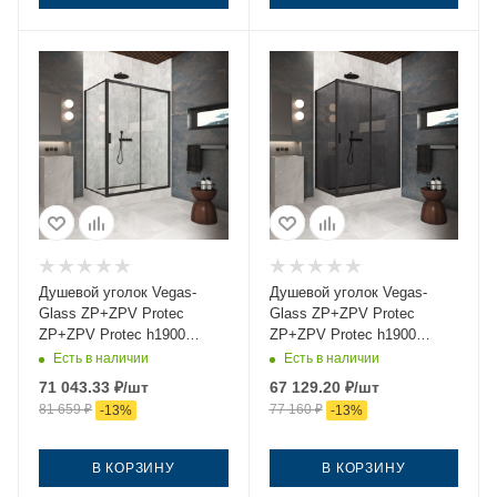
Душевой уголок Vegas-
Душевой уголок Vegas-
Glass ZP+ZPV Protec
Glass ZP+ZPV Protec
ZP+ZPV Protec h1900
ZP+ZPV Protec h1900
140*75 02М crystalvision
140*75 02М 07 140х75
Есть в наличии
Есть в наличии
140х75 стекло прозрачное
стекло тонированное
71 043.33
₽
/шт
67 129.20
₽
/шт
профиль черный без
профиль черный без
81 659
₽
77 160
₽
-
13
%
-
13
%
поддона
поддона
В КОРЗИНУ
В КОРЗИНУ