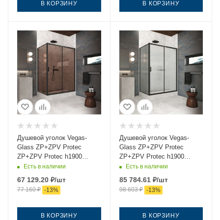
В КОРЗИНУ
В КОРЗИНУ
Душевой уголок Vegas-
Душевой уголок Vegas-
Glass ZP+ZPV Protec
Glass ZP+ZPV Protec
ZP+ZPV Protec h1900
ZP+ZPV Protec h1900
140*75 02М 05 140х75
140*75 02М Moru 140х75
Есть в наличии
Есть в наличии
стекло тонированное
стекло рифленое профиль
67 129.20
₽
/шт
85 784.61
₽
/шт
профиль черный без
черный без поддона
77 160
₽
98 603
₽
-
13
%
-
13
%
поддона
В КОРЗИНУ
В КОРЗИНУ