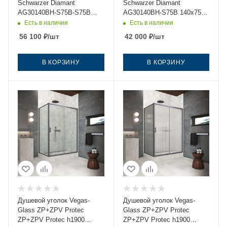
Schwarzer Diamant
Schwarzer Diamant
AG30140BH-S75B-S75B
AG30140BH-S75B 140х75
140х75 стекло прозрачное
стекло прозрачное
Есть в наличии
Есть в наличии
профиль черный без
профиль черный без
56 100
₽
/шт
42 000
₽
/шт
поддона
поддона
В КОРЗИНУ
В КОРЗИНУ
Душевой уголок Vegas-
Душевой уголок Vegas-
Glass ZP+ZPV Protec
Glass ZP+ZPV Protec
ZP+ZPV Protec h1900
ZP+ZPV Protec h1900