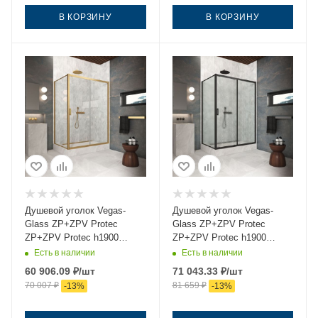
В КОРЗИНУ
В КОРЗИНУ
Душевой уголок Vegas-
Душевой уголок Vegas-
Glass ZP+ZPV Protec
Glass ZP+ZPV Protec
ZP+ZPV Protec h1900
ZP+ZPV Protec h1900
140*75 03 01 140х75 стекло
140*75 02М 02 140х75
Есть в наличии
Есть в наличии
прозрачное профиль
стекло рифленое профиль
60 906.09
₽
/шт
71 043.33
₽
/шт
золото без поддона
черный без поддона
70 007
₽
81 659
₽
-
13
%
-
13
%