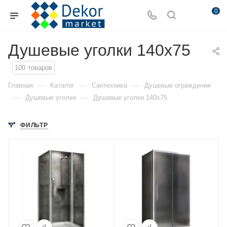
0
Душевые уголки 140x75
100
товаров
—
—
—
Главная
Каталог
Сантехника
Душевые ограждения
—
—
Душевые уголки
Душевые уголки 140x75
ФИЛЬТР