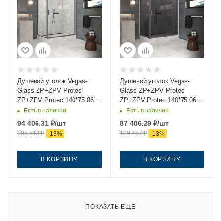
Душевой уголок Vegas-
Душевой уголок Vegas-
Glass ZP+ZPV Protec
Glass ZP+ZPV Protec
ZP+ZPV Protec 140*75 06
ZP+ZPV Protec 140*75 06
crystalvision 140х75 стекло
07 140х75 стекло
Есть в наличии
Есть в наличии
прозрачное профиль
тонированное профиль
94 406.31
₽
/шт
87 406.29
₽
/шт
вороненая сталь без
вороненая сталь без
108 513
₽
100 467
₽
-
13
%
-
13
%
поддона
поддона
В КОРЗИНУ
В КОРЗИНУ
ПОКАЗАТЬ ЕЩЕ