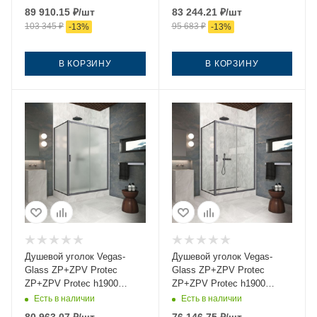
140х75 стекло прозрачное
тонированное профиль
89 910.15
₽
/шт
83 244.21
₽
/шт
профиль вороненая сталь
вороненая сталь без
103 345
₽
95 683
₽
-
13
%
-
13
%
без поддона
поддона
В КОРЗИНУ
В КОРЗИНУ
Душевой уголок Vegas-
Душевой уголок Vegas-
Glass ZP+ZPV Protec
Glass ZP+ZPV Protec
ZP+ZPV Protec h1900
ZP+ZPV Protec h1900
140*75 06 10 140х75 стекло
140*75 06 01 140х75 стекло
Есть в наличии
Есть в наличии
матовое профиль
прозрачное профиль