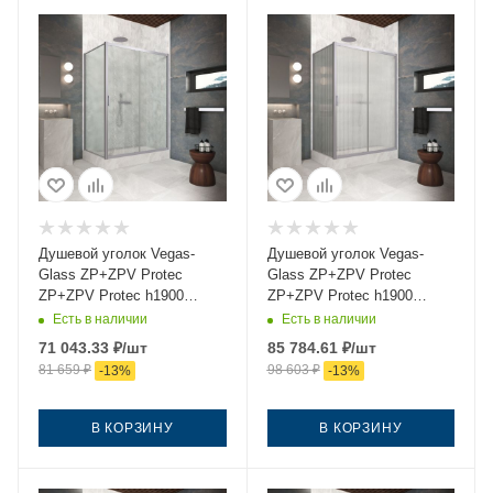
Душевой уголок Vegas-
Душевой уголок Vegas-
Glass ZP+ZPV Protec
Glass ZP+ZPV Protec
ZP+ZPV Protec h1900
ZP+ZPV Protec h1900
140*75 07 02 140х75 стекло
140*75 07 Moru 140х75
Есть в наличии
Есть в наличии
рифленое профиль хром
стекло рифленое профиль
71 043.33
₽
/шт
85 784.61
₽
/шт
без поддона
хром без поддона
81 659
₽
98 603
₽
-
13
%
-
13
%
В КОРЗИНУ
В КОРЗИНУ