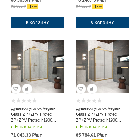
80 963.07
₽
/шт
76 146.75
₽
/шт
вороненая сталь без
вороненая сталь без
93 061
₽
87 525
₽
-
13
%
-
13
%
поддона
поддона
В КОРЗИНУ
В КОРЗИНУ
Душевой уголок Vegas-
Душевой уголок Vegas-
Glass ZP+ZPV Protec
Glass ZP+ZPV Protec
ZP+ZPV Protec h1900
ZP+ZPV Protec h1900
140*75 03 02 140х75 стекло
140*75 03 Moru 140х75
Есть в наличии
Есть в наличии
рифленое профиль золото
стекло рифленое профиль
71 043.33
₽
/шт
85 784.61
₽
/шт
без поддона
золото без поддона