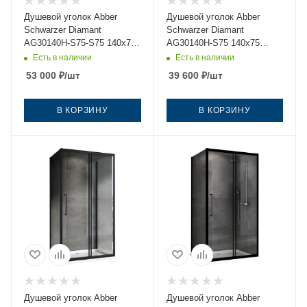
Душевой уголок Abber
Душевой уголок Abber
Schwarzer Diamant
Schwarzer Diamant
AG30140H-S75-S75 140х75
AG30140H-S75 140х75
стекло прозрачное
стекло прозрачное
Есть в наличии
Есть в наличии
профиль хром без поддона
профиль хром без поддона
53 000
₽
/шт
39 600
₽
/шт
В КОРЗИНУ
В КОРЗИНУ
Душевой уголок Abber
Душевой уголок Abber