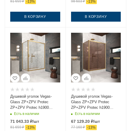
81 659
₽
98 603
₽
-
13
%
-
13
%
В КОРЗИНУ
В КОРЗИНУ
Душевой уголок Vegas-
Душевой уголок Vegas-
Glass ZP+ZPV Protec
Glass ZP+ZPV Protec
ZP+ZPV Protec h1900
ZP+ZPV Protec h1900
140*75 03 crystalvision
140*75 03 05 140х75 стекло
Есть в наличии
Есть в наличии
140х75 стекло прозрачное
тонированное профиль
71 043.33
₽
/шт
67 129.20
₽
/шт
профиль золото без
золото без поддона
81 659
₽
77 160
₽
-
13
%
-
13
%
поддона