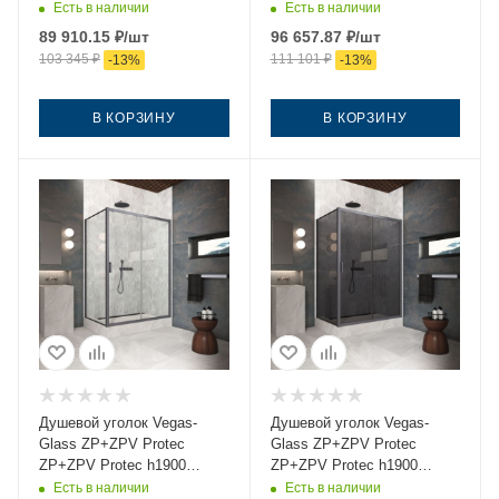
140*75 06 02 140х75 стекло
140*75 06 Moru 140х75
Есть в наличии
Есть в наличии
рифленое профиль
стекло рифленое профиль
89 910.15
₽
/шт
96 657.87
₽
/шт
вороненая сталь без
вороненая сталь без
103 345
₽
111 101
₽
-
13
%
-
13
%
поддона
поддона
В КОРЗИНУ
В КОРЗИНУ
Душевой уголок Vegas-
Душевой уголок Vegas-
Glass ZP+ZPV Protec
Glass ZP+ZPV Protec
ZP+ZPV Protec h1900
ZP+ZPV Protec h1900
140*75 06 crystalvision
140*75 06 07 140х75 стекло
Есть в наличии
Есть в наличии