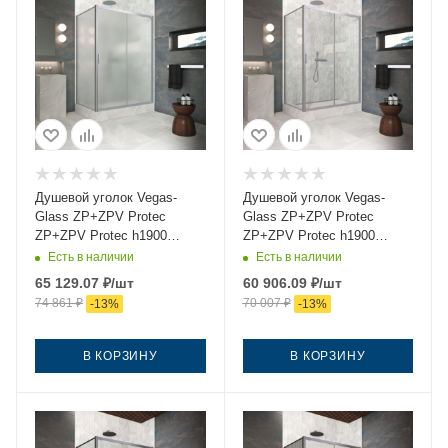
Душевой уголок Vegas-
Душевой уголок Vegas-
Glass ZP+ZPV Protec
Glass ZP+ZPV Protec
ZP+ZPV Protec h1900
ZP+ZPV Protec h1900
140*75 07 10 140х75 стекло
140*75 07 01 140х75 стекло
Есть в наличии
Есть в наличии
матовое профиль хром без
прозрачное профиль хром
65 129.07
₽
/шт
60 906.09
₽
/шт
поддона
без поддона
74 861
₽
70 007
₽
-
13
%
-
13
%
В КОРЗИНУ
В КОРЗИНУ