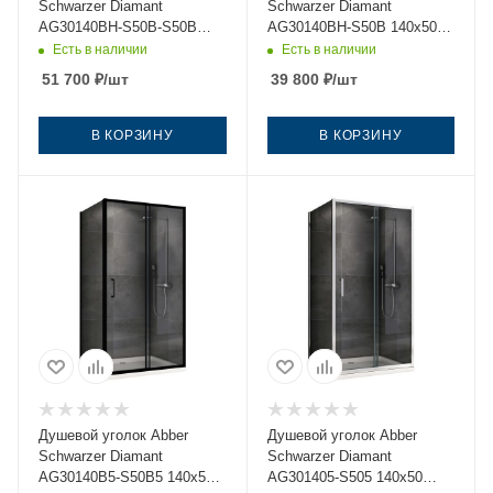
Schwarzer Diamant
Schwarzer Diamant
AG30140BH-S50B-S50B
AG30140BH-S50B 140х50
140х50 стекло прозрачное
стекло прозрачное
Есть в наличии
Есть в наличии
профиль черный без
профиль черный без
51 700
₽
/шт
39 800
₽
/шт
поддона
поддона
В КОРЗИНУ
В КОРЗИНУ
Душевой уголок Abber
Душевой уголок Abber
Schwarzer Diamant
Schwarzer Diamant
AG30140B5-S50B5 140х50
AG301405-S505 140х50