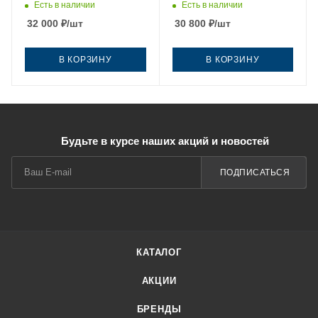
стекло прозрачное
стекло прозрачное
Есть в наличии
Есть в наличии
профиль черный без
профиль хром без поддона
32 000
₽
/шт
30 800
₽
/шт
поддона
В КОРЗИНУ
В КОРЗИНУ
Будьте в курсе наших акций и новостей
ПОДПИСАТЬСЯ
КАТАЛОГ
АКЦИИ
БРЕНДЫ