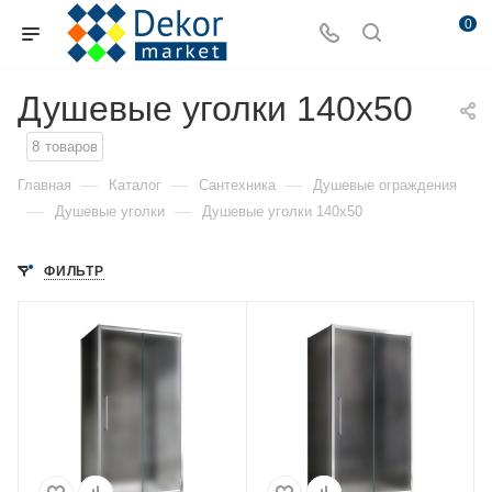
0
Душевые уголки 140x50
8
товаров
—
—
—
Главная
Каталог
Сантехника
Душевые ограждения
—
—
Душевые уголки
Душевые уголки 140x50
ФИЛЬТР