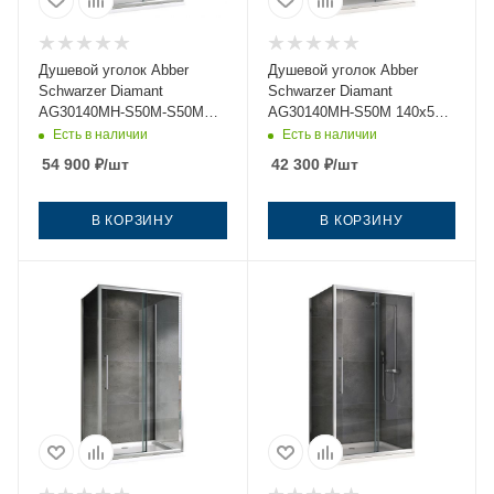
Душевой уголок Abber
Душевой уголок Abber
Schwarzer Diamant
Schwarzer Diamant
AG30140MH-S50M-S50M
AG30140MH-S50M 140х50
140х50 стекло матовое
стекло матовое профиль
Есть в наличии
Есть в наличии
профиль хром без поддона
хром без поддона
54 900
₽
/шт
42 300
₽
/шт
В КОРЗИНУ
В КОРЗИНУ