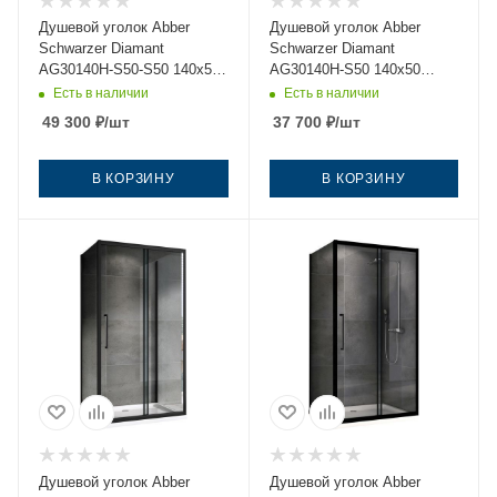
Душевой уголок Abber
Душевой уголок Abber
Schwarzer Diamant
Schwarzer Diamant
AG30140H-S50-S50 140х50
AG30140H-S50 140х50
стекло прозрачное
стекло прозрачное
Есть в наличии
Есть в наличии
профиль хром без поддона
профиль хром без поддона
49 300
₽
/шт
37 700
₽
/шт
В КОРЗИНУ
В КОРЗИНУ
Душевой уголок Abber
Душевой уголок Abber