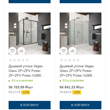
Душевой уголок Vegas-
Душевой уголок Vegas-
Glass ZP+ZPV Protec
Glass ZP+ZPV Protec
ZP+ZPV Protec h1900
ZP+ZPV Protec h1900
130*75 02М 01 130х75
130*75 07 02 130х75 стекло
Есть в наличии
Есть в наличии
стекло прозрачное
рифленое профиль хром
56 703.99
₽
/шт
66 841.23
₽
/шт
профиль черный без
без поддона
65 177
₽
76 829
₽
-
13
%
-
13
%
поддона
В КОРЗИНУ
В КОРЗИНУ