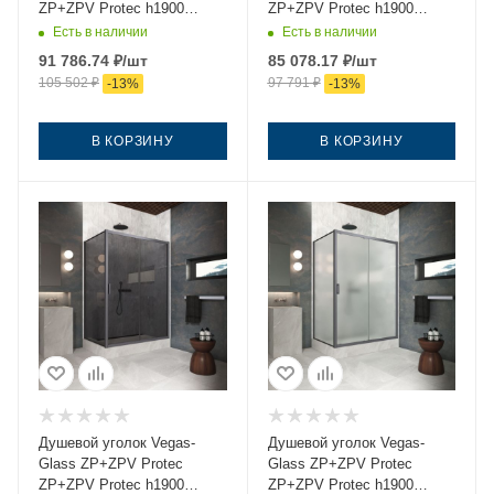
ZP+ZPV Protec h1900
ZP+ZPV Protec h1900
130*75 06 Moru 130х75
130*75 06 crystalvision
Есть в наличии
Есть в наличии
стекло рифленое профиль
130х75 стекло прозрачное
91 786.74
₽
/шт
85 078.17
₽
/шт
вороненая сталь без
профиль вороненая сталь
105 502
₽
97 791
₽
-
13
%
-
13
%
поддона
без поддона
В КОРЗИНУ
В КОРЗИНУ
Душевой уголок Vegas-
Душевой уголок Vegas-
Glass ZP+ZPV Protec
Glass ZP+ZPV Protec
ZP+ZPV Protec h1900
ZP+ZPV Protec h1900