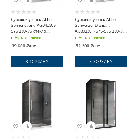
Душевой уголок Abber
Душевой уголок Abber
Sonnenstrand AG04130S-
Schwarzer Diamant
S75 130х75 стекло
AG30130H-S75-S75 130х75
прозрачное профиль хром
стекло прозрачное
Есть в наличии
Есть в наличии
без поддона
профиль хром без поддона
39 600
₽
/шт
52 200
₽
/шт
В КОРЗИНУ
В КОРЗИНУ