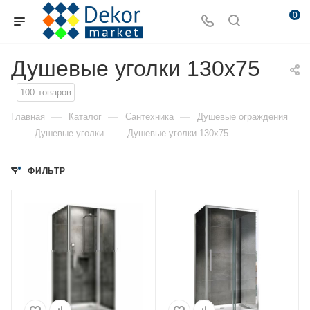
0
Душевые уголки 130x75
100
товаров
—
—
—
Главная
Каталог
Сантехника
Душевые ограждения
—
—
Душевые уголки
Душевые уголки 130x75
ФИЛЬТР