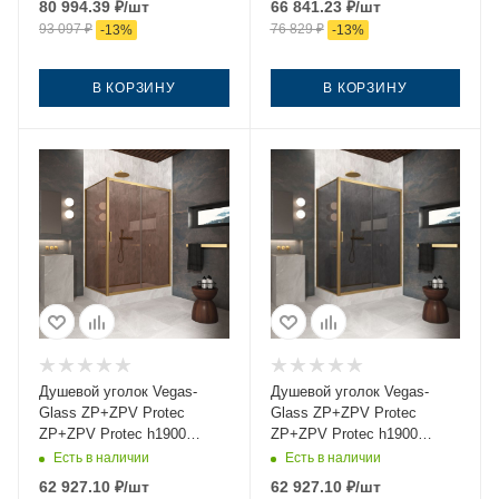
80 994.39
₽
/шт
66 841.23
₽
/шт
золото без поддона
профиль золото без
93 097
₽
76 829
₽
-
13
%
-
13
%
поддона
В КОРЗИНУ
В КОРЗИНУ
Душевой уголок Vegas-
Душевой уголок Vegas-
Glass ZP+ZPV Protec
Glass ZP+ZPV Protec
ZP+ZPV Protec h1900
ZP+ZPV Protec h1900
130*75 03 05 130х75 стекло
130*75 03 07 130х75 стекло
Есть в наличии
Есть в наличии
тонированное профиль
тонированное профиль
62 927.10
₽
/шт
62 927.10
₽
/шт
золото без поддона
золото без поддона