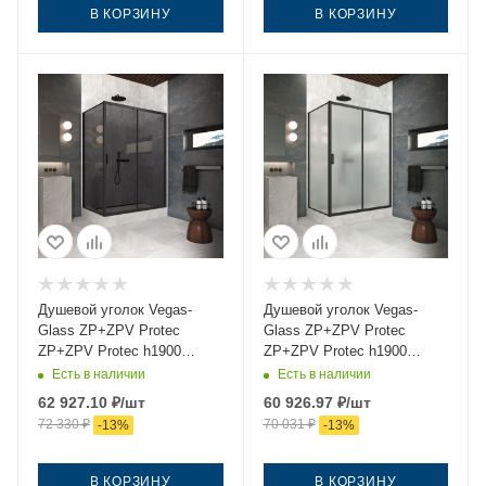
В КОРЗИНУ
В КОРЗИНУ
Душевой уголок Vegas-
Душевой уголок Vegas-
Glass ZP+ZPV Protec
Glass ZP+ZPV Protec
ZP+ZPV Protec h1900
ZP+ZPV Protec h1900
130*75 02М 07 130х75
130*75 02М 10 130х75
Есть в наличии
Есть в наличии
стекло тонированное
стекло матовое профиль
62 927.10
₽
/шт
60 926.97
₽
/шт
профиль черный без
черный без поддона
72 330
₽
70 031
₽
-
13
%
-
13
%
поддона
В КОРЗИНУ
В КОРЗИНУ