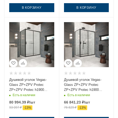
В КОРЗИНУ
В КОРЗИНУ
Душевой уголок Vegas-
Душевой уголок Vegas-
Glass ZP+ZPV Protec
Glass ZP+ZPV Protec
ZP+ZPV Protec h1900
ZP+ZPV Protec h1900
130*75 02М Moru 130х75
130*75 02М crystalvision
Есть в наличии
Есть в наличии
стекло рифленое профиль
130х75 стекло прозрачное
80 994.39
₽
/шт
66 841.23
₽
/шт
черный без поддона
профиль черный без
93 097
₽
76 829
₽
-
13
%
-
13
%
поддона