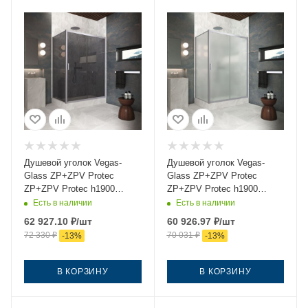
Душевой уголок Vegas-
Душевой уголок Vegas-
Glass ZP+ZPV Protec
Glass ZP+ZPV Protec
ZP+ZPV Protec h1900
ZP+ZPV Protec h1900
130*75 07 07 130х75 стекло
130*75 07 10 130х75 стекло
Есть в наличии
Есть в наличии
тонированное профиль
матовое профиль хром без
62 927.10
₽
/шт
60 926.97
₽
/шт
хром без поддона
поддона
72 330
₽
70 031
₽
-
13
%
-
13
%
В КОРЗИНУ
В КОРЗИНУ