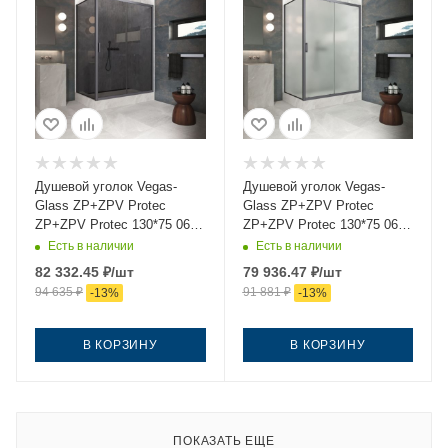
Душевой уголок Vegas-
Душевой уголок Vegas-
Glass ZP+ZPV Protec
Glass ZP+ZPV Protec
ZP+ZPV Protec 130*75 06
ZP+ZPV Protec 130*75 06
07 130х75 стекло
10 130х75 стекло матовое
Есть в наличии
Есть в наличии
тонированное профиль
профиль вороненая сталь
82 332.45
₽
/шт
79 936.47
₽
/шт
вороненая сталь без
без поддона
94 635
₽
91 881
₽
-
13
%
-
13
%
поддона
В КОРЗИНУ
В КОРЗИНУ
ПОКАЗАТЬ ЕЩЕ