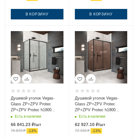
В КОРЗИНУ
В КОРЗИНУ
Душевой уголок Vegas-
Душевой уголок Vegas-
Glass ZP+ZPV Protec
Glass ZP+ZPV Protec
ZP+ZPV Protec h1900
ZP+ZPV Protec h1900
130*75 02М 02 130х75
130*75 02М 05 130х75
Есть в наличии
Есть в наличии
стекло рифленое профиль
стекло тонированное
66 841.23
₽
/шт
62 927.10
₽
/шт
черный без поддона
профиль черный без
76 829
₽
72 330
₽
-
13
%
-
13
%
поддона