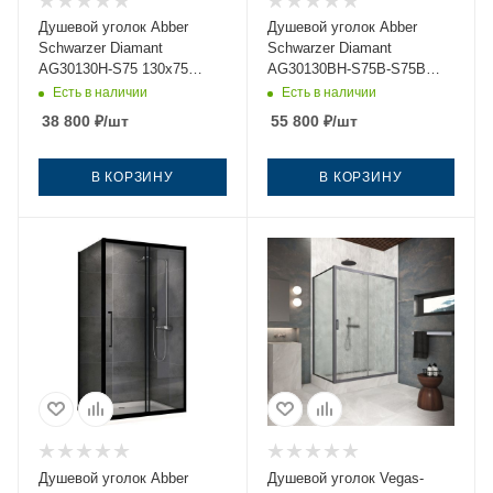
Душевой уголок Abber
Душевой уголок Abber
Schwarzer Diamant
Schwarzer Diamant
AG30130H-S75 130х75
AG30130BH-S75B-S75B
стекло прозрачное
130х75 стекло прозрачное
Есть в наличии
Есть в наличии
профиль хром без поддона
профиль черный без
38 800
₽
/шт
55 800
₽
/шт
поддона
В КОРЗИНУ
В КОРЗИНУ
Душевой уголок Abber
Душевой уголок Vegas-