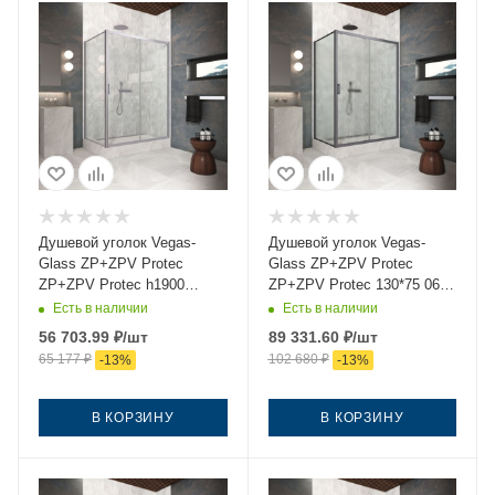
Душевой уголок Vegas-
Душевой уголок Vegas-
Glass ZP+ZPV Protec
Glass ZP+ZPV Protec
ZP+ZPV Protec h1900
ZP+ZPV Protec 130*75 06
130*75 07 01 130х75 стекло
02 130х75 стекло рифленое
Есть в наличии
Есть в наличии
прозрачное профиль хром
профиль вороненая сталь
56 703.99
₽
/шт
89 331.60
₽
/шт
без поддона
без поддона
65 177
₽
102 680
₽
-
13
%
-
13
%
В КОРЗИНУ
В КОРЗИНУ