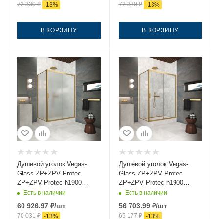
72 330
₽
72 330
₽
-
13
%
-
13
%
В КОРЗИНУ
В КОРЗИНУ
Душевой уголок Vegas-
Душевой уголок Vegas-
Glass ZP+ZPV Protec
Glass ZP+ZPV Protec
ZP+ZPV Protec h1900
ZP+ZPV Protec h1900
130*75 03 10 130х75 стекло
130*75 03 01 130х75 стекло
Есть в наличии
Есть в наличии
матовое профиль золото
прозрачное профиль
60 926.97
₽
/шт
56 703.99
₽
/шт
без поддона
золото без поддона
70 031
₽
65 177
₽
-
13
%
-
13
%