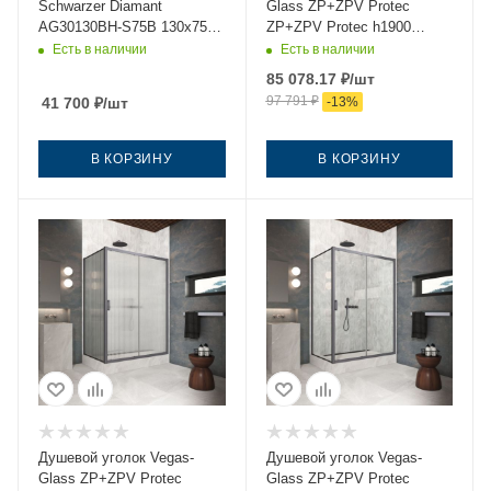
Schwarzer Diamant
Glass ZP+ZPV Protec
AG30130BH-S75B 130х75
ZP+ZPV Protec h1900
стекло прозрачное
130*75 06 02 130х75 стекло
Есть в наличии
Есть в наличии
профиль черный без
рифленое профиль
85 078.17
₽
/шт
поддона
вороненая сталь без
97 791
₽
41 700
₽
/шт
-
13
%
поддона
В КОРЗИНУ
В КОРЗИНУ
Душевой уголок Vegas-
Душевой уголок Vegas-
Glass ZP+ZPV Protec
Glass ZP+ZPV Protec