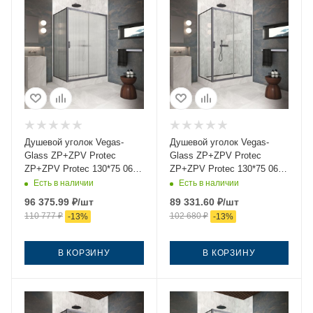
Душевой уголок Vegas-
Душевой уголок Vegas-
Glass ZP+ZPV Protec
Glass ZP+ZPV Protec
ZP+ZPV Protec 130*75 06
ZP+ZPV Protec 130*75 06
Moru 130х75 стекло
crystalvision 130х75 стекло
Есть в наличии
Есть в наличии
рифленое профиль
прозрачное профиль
96 375.99
₽
/шт
89 331.60
₽
/шт
вороненая сталь без
вороненая сталь без
110 777
₽
102 680
₽
-
13
%
-
13
%
поддона
поддона
В КОРЗИНУ
В КОРЗИНУ