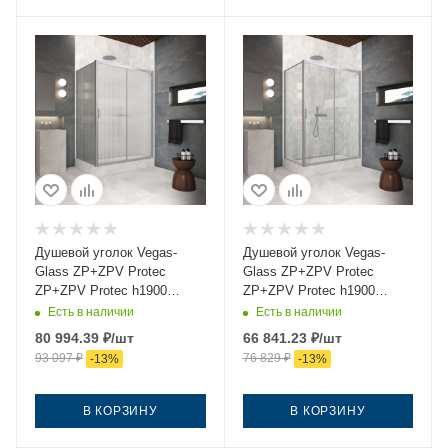
Душевой уголок Vegas-
Душевой уголок Vegas-
Glass ZP+ZPV Protec
Glass ZP+ZPV Protec
ZP+ZPV Protec h1900
ZP+ZPV Protec h1900
130*75 07 Moru 130х75
130*75 07 crystalvision
Есть в наличии
Есть в наличии
стекло рифленое профиль
130х75 стекло прозрачное
80 994.39
₽
/шт
66 841.23
₽
/шт
хром без поддона
профиль хром без поддона
93 097
₽
76 829
₽
-
13
%
-
13
%
В КОРЗИНУ
В КОРЗИНУ