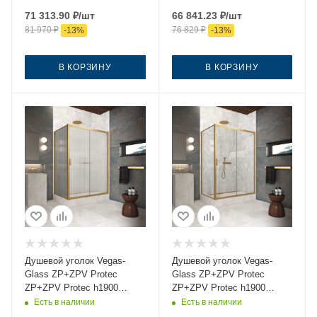
прозрачное профиль
рифленое профиль золото
71 313.90
₽
/шт
66 841.23
₽
/шт
вороненая сталь без
без поддона
81 970
₽
76 829
₽
-
13
%
-
13
%
поддона
В КОРЗИНУ
В КОРЗИНУ
Душевой уголок Vegas-
Душевой уголок Vegas-
Glass ZP+ZPV Protec
Glass ZP+ZPV Protec
ZP+ZPV Protec h1900
ZP+ZPV Protec h1900
130*75 03 Moru 130х75
130*75 03 crystalvision
Есть в наличии
Есть в наличии
стекло рифленое профиль
130х75 стекло прозрачное