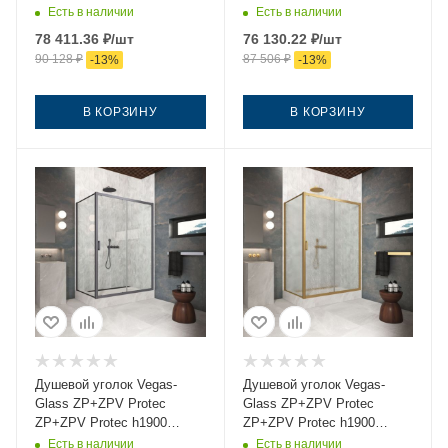
130*75 06 07 130х75 стекло
130*75 06 10 130х75 стекло
Есть в наличии
Есть в наличии
тонированное профиль
матовое профиль
78 411.36
₽
/шт
76 130.22
₽
/шт
вороненая сталь без
вороненая сталь без
90 128
₽
87 506
₽
-
13
%
-
13
%
поддона
поддона
В КОРЗИНУ
В КОРЗИНУ
Душевой уголок Vegas-
Душевой уголок Vegas-
Glass ZP+ZPV Protec
Glass ZP+ZPV Protec
ZP+ZPV Protec h1900
ZP+ZPV Protec h1900
130*75 06 01 130х75 стекло
130*75 03 02 130х75 стекло
Есть в наличии
Есть в наличии