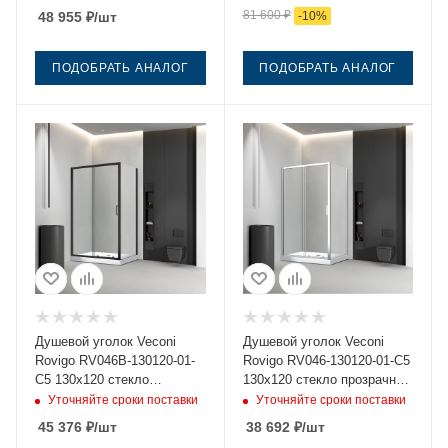
81 600
₽
48 955
₽
/шт
-
10
%
ПОДОБРАТЬ АНАЛОГ
ПОДОБРАТЬ АНАЛОГ
Душевой уголок Veconi
Душевой уголок Veconi
Rovigo RV046B-130120-01-
Rovigo RV046-130120-01-C5
C5 130х120 стекло
130х120 стекло прозрачное
прозрачное профиль
профиль хром без поддона
Уточняйте сроки поставки
Уточняйте сроки поставки
черный без поддона
45 376
₽
/шт
38 692
₽
/шт