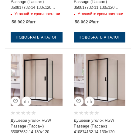
Passage (Пассаж)
Passage (Пассаж)
350817732-14 130х120
350817732-11 130х120
стекло прозрачное
стекло прозрачное
Уточняйте сроки поставки
Уточняйте сроки поставки
профиль черный без
профиль хром без поддона
58 902
₽
/шт
58 062
₽
/шт
поддона
ПОДОБРАТЬ АНАЛОГ
ПОДОБРАТЬ АНАЛОГ
Душевой уголок RGW
Душевой уголок RGW
Passage (Пассаж)
Passage (Пассаж)
35087632-14 130х120
410874132-14 130х120