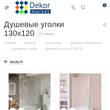
0
Душевые уголки
130x120
23
товара
—
—
—
Главная
Каталог
Сантехника
Душевые ограждения
—
—
Душевые уголки
Душевые уголки 130x120
ФИЛЬТР