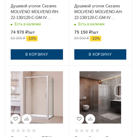
Душевой уголок Cezares
Душевой уголок Cezares
MOLVENO MOLVENO-RH-
MOLVENO MOLVENO-AH-
22-130/120-C-GM-IV
22-130/120-C-GM-IV
130х120 стекло прозрачное
130х120 стекло прозрачное
Есть в наличии
Есть в наличии
профиль оружейная сталь
профиль оружейная сталь
74 970
₽
/шт
75 150
₽
/шт
без поддона
без поддона
83 300
₽
83 500
₽
-
10
%
-
10
%
В КОРЗИНУ
В КОРЗИНУ