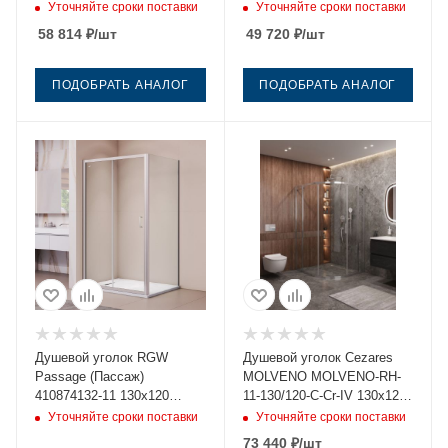
стекло прозрачное
стекло прозрачное
Уточняйте сроки поставки
Уточняйте сроки поставки
профиль черный без
профиль черный без
58 814
₽
/шт
49 720
₽
/шт
поддона
поддона
ПОДОБРАТЬ АНАЛОГ
ПОДОБРАТЬ АНАЛОГ
Душевой уголок RGW
Душевой уголок Cezares
Passage (Пассаж)
MOLVENO MOLVENO-RH-
410874132-11 130х120
11-130/120-C-Cr-IV 130х120
стекло прозрачное
стекло прозрачное
Уточняйте сроки поставки
Уточняйте сроки поставки
профиль хром без поддона
профиль хром без поддона
73 440
₽
/шт