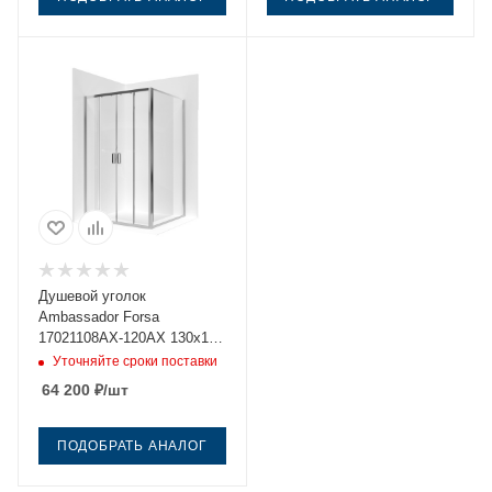
Душевой уголок
Ambassador Forsa
17021108AX-120AX 130х120
стекло прозрачное
Уточняйте сроки поставки
профиль хром без поддона
64 200
₽
/шт
ПОДОБРАТЬ АНАЛОГ