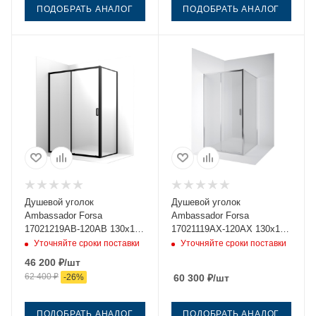
ПОДОБРАТЬ АНАЛОГ
ПОДОБРАТЬ АНАЛОГ
Душевой уголок
Душевой уголок
Ambassador Forsa
Ambassador Forsa
17021219AB-120AB 130х120
17021119AX-120AX 130х120
стекло прозрачное
стекло прозрачное
Уточняйте сроки поставки
Уточняйте сроки поставки
профиль черный без
профиль хром без поддона
46 200
₽
/шт
поддона
62 400
₽
-
26
%
60 300
₽
/шт
ПОДОБРАТЬ АНАЛОГ
ПОДОБРАТЬ АНАЛОГ