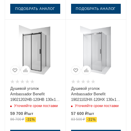
ПОДОБРАТЬ АНАЛОГ
ПОДОБРАТЬ АНАЛОГ
Душевой уголок
Душевой уголок
Ambassador Benefit
Ambassador Benefit
19021202HB-120HB 130х120
19021102HX-120HX 130х120
стекло прозрачное
стекло прозрачное
Уточняйте сроки поставки
Уточняйте сроки поставки
профиль черный без
профиль хром без поддона
59 700
₽
/шт
57 600
₽
/шт
поддона
86 700
₽
83 500
₽
-
31
%
-
31
%