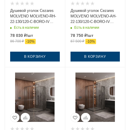
Душевой уголок Cezares
Душевой уголок Cezares
MOLVENO MOLVENO-RH-
MOLVENO MOLVENO-AH-
22-130/120-C-BORO-IV
22-130/120-C-BORO-IV
130х120 стекло прозрачное
130х120 стекло прозрачное
Есть в наличии
Есть в наличии
профиль золото без
профиль золото без
78 030
₽
/шт
78 750
₽
/шт
поддона
поддона
86 700
₽
87 500
₽
-
10
%
-
10
%
В КОРЗИНУ
В КОРЗИНУ