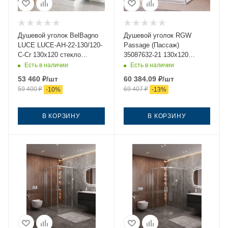
Душевой уголок BelBagno
Душевой уголок RGW
LUCE LUCE-AH-22-130/120-
Passage (Пассаж)
C-Cr 130х120 стекло
35087632-21 130х120
прозрачное профиль хром
стекло матовое профиль
Есть в наличии
Есть в наличии
без поддона
хром без поддона
53 460
₽
/шт
60 384.09
₽
/шт
59 400
₽
69 407
₽
-
10
%
-
13
%
В КОРЗИНУ
В КОРЗИНУ