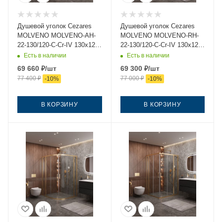
Душевой уголок Cezares
Душевой уголок Cezares
MOLVENO MOLVENO-AH-
MOLVENO MOLVENO-RH-
22-130/120-C-Cr-IV 130х120
22-130/120-C-Cr-IV 130х120
стекло прозрачное
стекло прозрачное
Есть в наличии
Есть в наличии
профиль хром без поддона
профиль хром без поддона
69 660
₽
/шт
69 300
₽
/шт
77 400
₽
77 000
₽
-
10
%
-
10
%
В КОРЗИНУ
В КОРЗИНУ