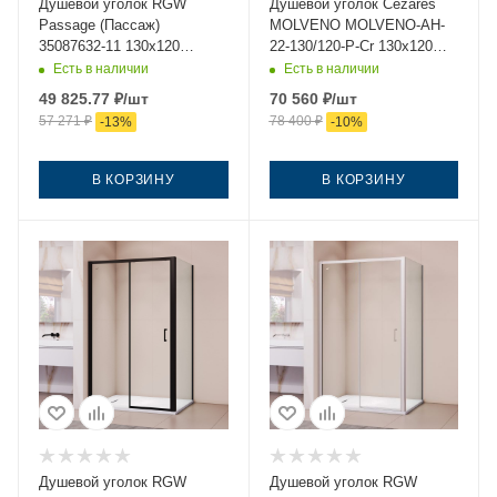
Душевой уголок RGW
Душевой уголок Cezares
Passage (Пассаж)
MOLVENO MOLVENO-AH-
35087632-11 130х120
22-130/120-P-Cr 130х120
стекло прозрачное
стекло рифленое профиль
Есть в наличии
Есть в наличии
профиль хром без поддона
хром без поддона
49 825.77
₽
/шт
70 560
₽
/шт
57 271
₽
78 400
₽
-
13
%
-
10
%
В КОРЗИНУ
В КОРЗИНУ
Душевой уголок RGW
Душевой уголок RGW