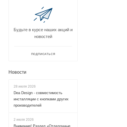
120x95 (
190
)
125x100 (
97
)
125x105 (
1
)
Будьте в курсе наших акций и
125x110 (
3
)
новостей
125x120 (
3
)
125x125 (
1
)
ПОДПИСАТЬСЯ
125x70 (
95
)
125x75 (
93
)
Новости
125x80 (
96
)
125x85 (
93
)
28 июля 2026
125x90 (
95
)
Dea Design - совместимость
инсталляции с кнопками других
125x95 (
93
)
производителей
130x100 (
260
)
130x105 (
1
)
2 июля 2026
Внимание! Раздел «Отделочные