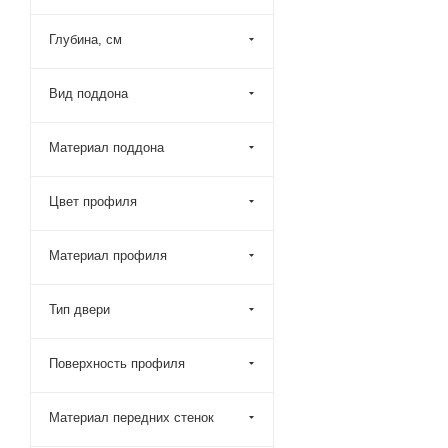
110x50 (
8
)
Глубина, см
110x60 (
10
)
110x70 (
285
)
Вид поддона
110x75 (
103
)
110x80 (
1032
)
Материал поддона
110x85 (
200
)
110x90 (
1048
)
Цвет профиля
110x95 (
186
)
Материал профиля
115x100 (
99
)
115x110 (
3
)
Тип двери
115x115 (
5
)
115x70 (
103
)
Поверхность профиля
115x75 (
97
)
115x80 (
97
)
Материал передних стенок
115x85 (
99
)