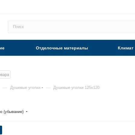
ие
Отделочные материалы
Климат
овара
—
—
Душевые уголки
Душевые уголки 125x120
ю (убывание)