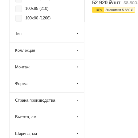
52 920
₽
/шт
58 800
100x85 (
210
)
-
10
%
Экономия
5 880
₽
100x90 (
1266
)
100x95 (
190
)
Тип
105x100 (
96
)
105x105 (
1
)
Коллекция
105x70 (
103
)
105x75 (
93
)
Монтаж
105x80 (
104
)
Форма
105x85 (
93
)
105x90 (
95
)
Страна производства
105x95 (
93
)
110x100 (
718
)
Высота, см
110x105 (
3
)
110x110 (
441
)
Ширина, см