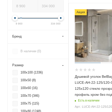
Акция
8 900
334 000
Бренд
В наличии (
0
)
Размер
100x100 (
1336
)
Душевой уголок BelB
100x50 (
8
)
LUCE-AH-22-125/120-
100x60 (
16
)
125х120 стекло прозр
профиль хром без по
100x70 (
346
)
Есть в наличии
100x75 (
115
)
Арт.: LUCE-AH-22-125/120
100x80 (
1248
)