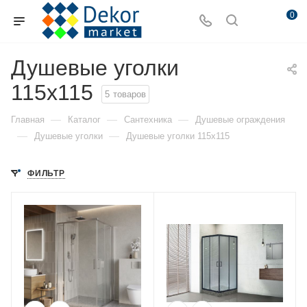
0
Душевые уголки
115x115
5
товаров
—
—
—
Главная
Каталог
Сантехника
Душевые ограждения
—
—
Душевые уголки
Душевые уголки 115x115
ФИЛЬТР