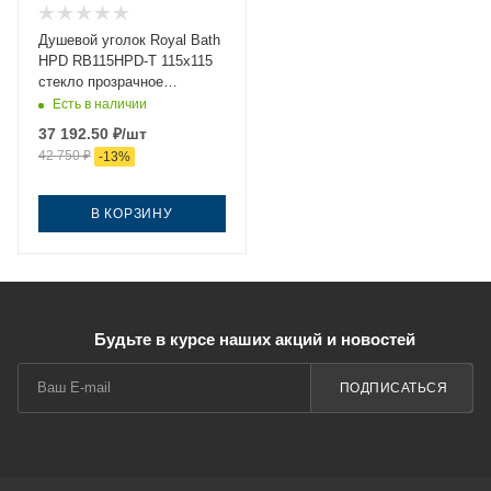
Душевой уголок Royal Bath
HPD RB115HPD-T 115х115
стекло прозрачное
профиль белый без
Есть в наличии
поддона
37 192.50
₽
/шт
42 750
₽
-
13
%
В КОРЗИНУ
Будьте в курсе наших акций и новостей
ПОДПИСАТЬСЯ