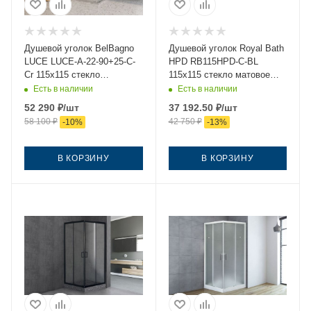
Душевой уголок BelBagno
Душевой уголок Royal Bath
LUCE LUCE-A-22-90+25-C-
HPD RB115HPD-C-BL
Cr 115х115 стекло
115х115 стекло матовое
прозрачное профиль хром
профиль черный без
Есть в наличии
Есть в наличии
без поддона
поддона
52 290
₽
/шт
37 192.50
₽
/шт
58 100
₽
42 750
₽
-
10
%
-
13
%
В КОРЗИНУ
В КОРЗИНУ