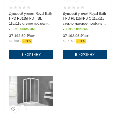
Душевой уголок Royal Bath
Душевой уголок Royal Bath
HPD RB115HPD-T-BL
HPD RB115HPD-C 115х115
115х115 стекло прозрачное
стекло матовое профиль
профиль черный без
белый без поддона
Есть в наличии
Есть в наличии
поддона
37 192.50
₽
/шт
37 162.05
₽
/шт
42 750
₽
42 715
₽
-
13
%
-
13
%
В КОРЗИНУ
В КОРЗИНУ