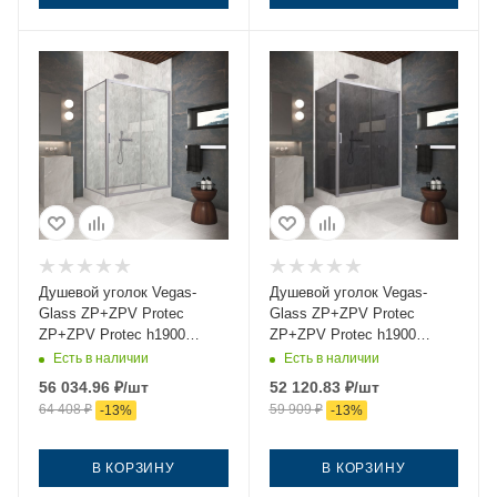
Душевой уголок Vegas-
Душевой уголок Vegas-
Glass ZP+ZPV Protec
Glass ZP+ZPV Protec
ZP+ZPV Protec h1900
ZP+ZPV Protec h1900
105*70 07 crystalvision
105*70 07 07 105х70 стекло
Есть в наличии
Есть в наличии
105х70 стекло прозрачное
тонированное профиль
56 034.96
₽
/шт
52 120.83
₽
/шт
профиль хром без поддона
хром без поддона
64 408
₽
59 909
₽
-
13
%
-
13
%
В КОРЗИНУ
В КОРЗИНУ