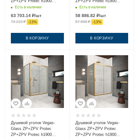
ZP+ZPV Protec h1900
ZP+ZPV Protec h1900
105*70 06 10 105х70 стекло
105*70 06 01 105х70 стекло
Есть в наличии
Есть в наличии
матовое профиль
прозрачное профиль
63 703.14
₽
/шт
58 886.82
₽
/шт
вороненая сталь без
вороненая сталь без
73 222
₽
67 686
₽
-
13
%
-
13
%
поддона
поддона
В КОРЗИНУ
В КОРЗИНУ
Душевой уголок Vegas-
Душевой уголок Vegas-
Glass ZP+ZPV Protec
Glass ZP+ZPV Protec
ZP+ZPV Protec h1900
ZP+ZPV Protec h1900