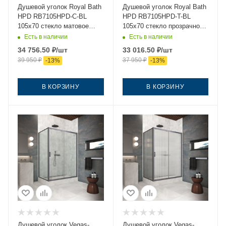
Душевой уголок Royal Bath
Душевой уголок Royal Bath
HPD RB7105HPD-C-BL
HPD RB7105HPD-T-BL
105х70 стекло матовое
105х70 стекло прозрачное
профиль черный без
профиль черный без
Есть в наличии
Есть в наличии
поддона
поддона
34 756.50
₽
/шт
33 016.50
₽
/шт
39 950
₽
37 950
₽
-
13
%
-
13
%
В КОРЗИНУ
В КОРЗИНУ
Душевой уголок Vegas-
Душевой уголок Vegas-