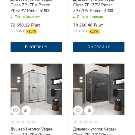
Glass ZP+ZPV Protec
Glass ZP+ZPV Protec
ZP+ZPV Protec h1900
ZP+ZPV Protec h1900
105*70 06 02 105х70 стекло
105*70 06 Moru 105х70
Есть в наличии
Есть в наличии
рифленое профиль
стекло рифленое профиль
72 650.22
₽
/шт
79 260.48
₽
/шт
вороненая сталь без
вороненая сталь без
83 506
₽
91 104
₽
-
13
%
-
13
%
поддона
поддона
В КОРЗИНУ
В КОРЗИНУ
Душевой уголок Vegas-
Душевой уголок Vegas-
Glass ZP+ZPV Protec
Glass ZP+ZPV Protec