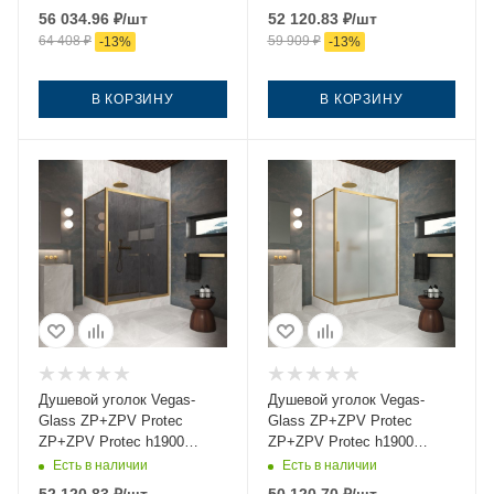
105х70 стекло прозрачное
тонированное профиль
56 034.96
₽
/шт
52 120.83
₽
/шт
профиль золото без
золото без поддона
64 408
₽
59 909
₽
-
13
%
-
13
%
поддона
В КОРЗИНУ
В КОРЗИНУ
Душевой уголок Vegas-
Душевой уголок Vegas-
Glass ZP+ZPV Protec
Glass ZP+ZPV Protec
ZP+ZPV Protec h1900
ZP+ZPV Protec h1900
105*70 03 07 105х70 стекло
105*70 03 10 105х70 стекло
Есть в наличии
Есть в наличии
тонированное профиль
матовое профиль золото