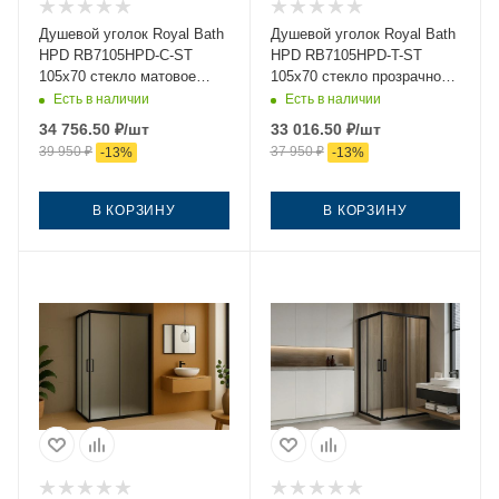
Душевой уголок Royal Bath
Душевой уголок Royal Bath
HPD RB7105HPD-C-ST
HPD RB7105HPD-T-ST
105х70 стекло матовое
105х70 стекло прозрачное
профиль сатин без
профиль сатин без
Есть в наличии
Есть в наличии
поддона
поддона
34 756.50
₽
/шт
33 016.50
₽
/шт
39 950
₽
37 950
₽
-
13
%
-
13
%
В КОРЗИНУ
В КОРЗИНУ