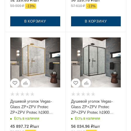
52 120.83
₽
/шт
50 120.70
₽
/шт
золото без поддона
без поддона
59 909
₽
57 610
₽
-
13
%
-
13
%
В КОРЗИНУ
В КОРЗИНУ
Душевой уголок Vegas-
Душевой уголок Vegas-
Glass ZP+ZPV Protec
Glass ZP+ZPV Protec
ZP+ZPV Protec h1900
ZP+ZPV Protec h1900
105*70 03 01 105х70 стекло
105*70 02М 02 105х70
Есть в наличии
Есть в наличии
прозрачное профиль
стекло рифленое профиль
45 897.72
₽
/шт
56 034.96
₽
/шт
золото без поддона
черный без поддона