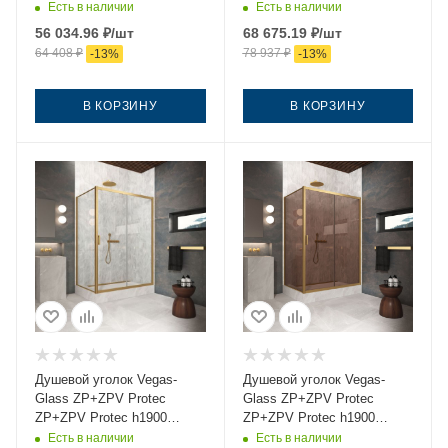
105*70 03 02 105х70 стекло
105*70 03 Moru 105х70
Есть в наличии
Есть в наличии
рифленое профиль золото
стекло рифленое профиль
56 034.96
₽
/шт
68 675.19
₽
/шт
без поддона
золото без поддона
64 408
₽
78 937
₽
-
13
%
-
13
%
В КОРЗИНУ
В КОРЗИНУ
Душевой уголок Vegas-
Душевой уголок Vegas-
Glass ZP+ZPV Protec
Glass ZP+ZPV Protec
ZP+ZPV Protec h1900
ZP+ZPV Protec h1900
105*70 03 crystalvision
105*70 03 05 105х70 стекло
Есть в наличии
Есть в наличии