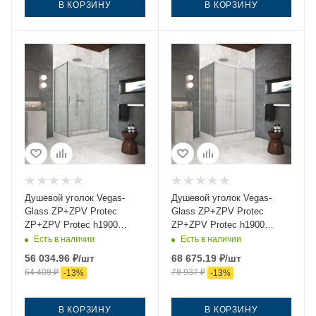
В КОРЗИНУ
В КОРЗИНУ
Душевой уголок Vegas-
Душевой уголок Vegas-
Glass ZP+ZPV Protec
Glass ZP+ZPV Protec
ZP+ZPV Protec h1900
ZP+ZPV Protec h1900
105*70 07 02 105х70 стекло
105*70 07 Moru 105х70
Есть в наличии
Есть в наличии
рифленое профиль хром
стекло рифленое профиль
56 034.96
₽
/шт
68 675.19
₽
/шт
без поддона
хром без поддона
64 408
₽
78 937
₽
-
13
%
-
13
%
В КОРЗИНУ
В КОРЗИНУ