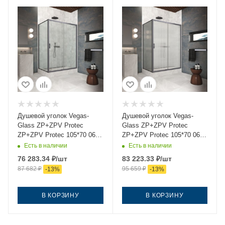
Душевой уголок Vegas-
Душевой уголок Vegas-
Glass ZP+ZPV Protec
Glass ZP+ZPV Protec
ZP+ZPV Protec 105*70 06
ZP+ZPV Protec 105*70 06
02 105х70 стекло рифленое
Moru 105х70 стекло
Есть в наличии
Есть в наличии
профиль вороненая сталь
рифленое профиль
76 283.34
₽
/шт
83 223.33
₽
/шт
без поддона
вороненая сталь без
87 682
₽
95 659
₽
-
13
%
-
13
%
поддона
В КОРЗИНУ
В КОРЗИНУ