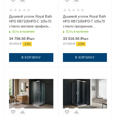
Душевой уголок Royal Bath
Душевой уголок Royal Bath
HPD RB7105HPD-C 105х70
HPD RB7105HPD-T 105х70
стекло матовое профиль
стекло прозрачное
белый без поддона
профиль белый без
Есть в наличии
Есть в наличии
поддона
34 756.50
₽
/шт
33 016.50
₽
/шт
39 950
₽
37 950
₽
-
13
%
-
13
%
В КОРЗИНУ
В КОРЗИНУ