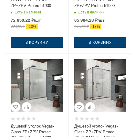
ZP+ZPV Protec h1900
ZP+ZPV Protec h1900
105*70 06 crystalvision
105*70 06 07 105х70 стекло
Есть в наличии
Есть в наличии
105х70 стекло прозрачное
тонированное профиль
72 650.22
₽
/шт
65 984.28
₽
/шт
профиль вороненая сталь
вороненая сталь без
83 506
₽
75 844
₽
-
13
%
-
13
%
без поддона
поддона
В КОРЗИНУ
В КОРЗИНУ
Душевой уголок Vegas-
Душевой уголок Vegas-
Glass ZP+ZPV Protec
Glass ZP+ZPV Protec