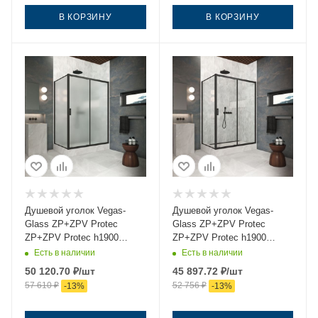
В КОРЗИНУ
В КОРЗИНУ
Душевой уголок Vegas-
Душевой уголок Vegas-
Glass ZP+ZPV Protec
Glass ZP+ZPV Protec
ZP+ZPV Protec h1900
ZP+ZPV Protec h1900
105*70 02М 10 105х70
105*70 02М 01 105х70
Есть в наличии
Есть в наличии
стекло матовое профиль
стекло прозрачное
50 120.70
₽
/шт
45 897.72
₽
/шт
черный без поддона
профиль черный без
57 610
₽
52 756
₽
-
13
%
-
13
%
поддона