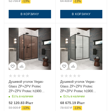
52 756
₽
64 408
₽
-
13
%
-
13
%
В КОРЗИНУ
В КОРЗИНУ
Душевой уголок Vegas-
Душевой уголок Vegas-
Glass ZP+ZPV Protec
Glass ZP+ZPV Protec
ZP+ZPV Protec h1900
ZP+ZPV Protec h1900
105*70 02М 05 105х70
105*70 02М Moru 105х70
Есть в наличии
Есть в наличии
стекло тонированное
стекло рифленое профиль
52 120.83
₽
/шт
68 675.19
₽
/шт
профиль черный без
черный без поддона
59 909
₽
78 937
₽
-
13
%
-
13
%
поддона