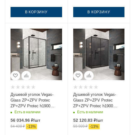
В КОРЗИНУ
В КОРЗИНУ
Душевой уголок Vegas-
Душевой уголок Vegas-
Glass ZP+ZPV Protec
Glass ZP+ZPV Protec
ZP+ZPV Protec h1900
ZP+ZPV Protec h1900
105*70 02М crystalvision
105*70 02М 07 105х70
Есть в наличии
Есть в наличии
105х70 стекло прозрачное
стекло тонированное
56 034.96
₽
/шт
52 120.83
₽
/шт
профиль черный без
профиль черный без
64 408
₽
59 909
₽
-
13
%
-
13
%
поддона
поддона