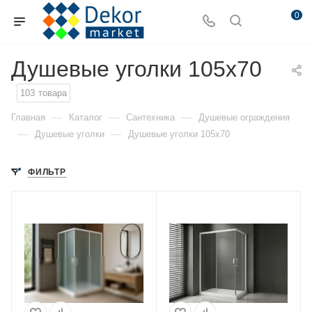
0
Душевые уголки 105x70
103
товара
—
—
—
Главная
Каталог
Сантехника
Душевые ограждения
—
—
Душевые уголки
Душевые уголки 105x70
ФИЛЬТР