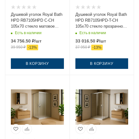
Душевой уголок Royal Bath
Душевой уголок Royal Bath
HPD RB7105HPD C-CH
HPD RB7105HPD-T-CH
105х70 стекло матовое
105х70 стекло прозрачное
профиль хром без поддона
профиль хром без поддона
Есть в наличии
Есть в наличии
34 756.50
₽
/шт
33 016.50
₽
/шт
39 950
₽
37 950
₽
-
13
%
-
13
%
В КОРЗИНУ
В КОРЗИНУ