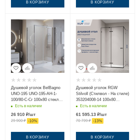
В КОРЗИНУ
В КОРЗИНУ
Душевой уголок BelBagno
Душевой уголок RGW
UNO-195 UNO-195-AH-1-
Stilvoll (Стилвол - На стиле)
100/80-C-Cr 100х80 стекло
353204008-14 100х80
прозрачное профиль хром
стекло прозрачное
Есть в наличии
Есть в наличии
без поддона
профиль черный без
26 910
₽
/шт
61 595.13
₽
/шт
поддона
29 900
₽
70 799
₽
-
10
%
-
13
%
В КОРЗИНУ
В КОРЗИНУ