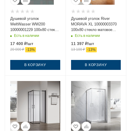
Душевой уголок
Душевой уголок River
WeltWasser WW200
MORAVA XL 10000003370
10000001229 100х80 стекло
100х80 стекло матовое
прозрачное профиль хром
профиль хром без поддона
Есть в наличии
Есть в наличии
без поддона
17 400
₽
/шт
11 397
₽
/шт
20 000
₽
13 100
₽
-
13
%
-
13
%
В КОРЗИНУ
В КОРЗИНУ