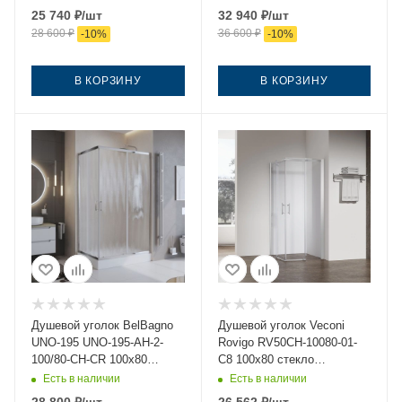
без поддона
без поддона
25 740
₽
/шт
32 940
₽
/шт
28 600
₽
36 600
₽
-
10
%
-
10
%
В КОРЗИНУ
В КОРЗИНУ
Душевой уголок BelBagno
Душевой уголок Veconi
UNO-195 UNO-195-AH-2-
Rovigo RV50CH-10080-01-
100/80-CH-CR 100х80
C8 100х80 стекло
стекло шиншилла профиль
прозрачное профиль хром
Есть в наличии
Есть в наличии
хром без поддона
без поддона