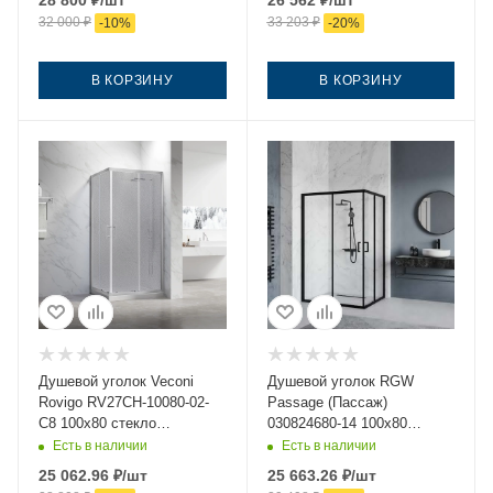
28 800
₽
/шт
26 562
₽
/шт
32 000
₽
33 203
₽
-
10
%
-
20
%
В КОРЗИНУ
В КОРЗИНУ
Душевой уголок Veconi
Душевой уголок RGW
Rovigo RV27CH-10080-02-
Passage (Пассаж)
C8 100х80 стекло
030824680-14 100х80
рифленое профиль хром
стекло прозрачное
Есть в наличии
Есть в наличии
без поддона
профиль черный без
25 062.96
₽
/шт
25 663.26
₽
/шт
поддона