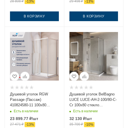
28 808
₽
29 498
₽
-
13
%
-
13
%
В КОРЗИНУ
В КОРЗИНУ
Душевой уголок RGW
Душевой уголок BelBagno
Passage (Пассаж)
LUCE LUCE-AH-2-100/80-C-
410824580-11 100х80
Cr 100х80 стекло
стекло прозрачное
прозрачное профиль хром
Есть в наличии
Есть в наличии
профиль хром без поддона
без поддона
23 899.77
₽
/шт
32 130
₽
/шт
27 471
₽
35 700
₽
-
13
%
-
10
%