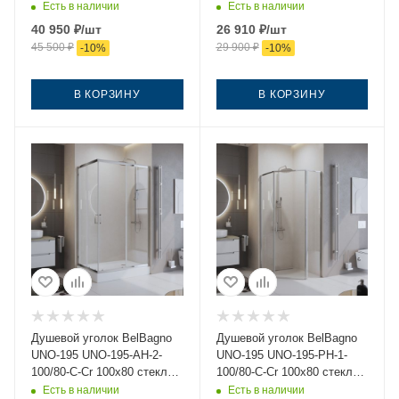
прозрачное профиль хром
стекло прозрачное
Есть в наличии
Есть в наличии
без поддона
профиль черный без
40 950
₽
/шт
26 910
₽
/шт
поддона
45 500
₽
29 900
₽
-
10
%
-
10
%
В КОРЗИНУ
В КОРЗИНУ
Душевой уголок BelBagno
Душевой уголок BelBagno
UNO-195 UNO-195-AH-2-
UNO-195 UNO-195-PH-1-
100/80-C-Cr 100х80 стекло
100/80-C-Cr 100х80 стекло
прозрачное профиль хром
прозрачное профиль хром
Есть в наличии
Есть в наличии