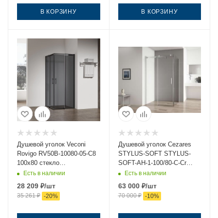
В КОРЗИНУ
В КОРЗИНУ
Душевой уголок Veconi
Душевой уголок Cezares
Rovigo RV50B-10080-05-C8
STYLUS-SOFT STYLUS-
100х80 стекло
SOFT-AH-1-100/80-C-Cr
тонированное профиль
100х80 стекло прозрачное
Есть в наличии
Есть в наличии
черный без поддона
профиль хром без поддона
28 209
₽
/шт
63 000
₽
/шт
35 261
₽
70 000
₽
-
20
%
-
10
%