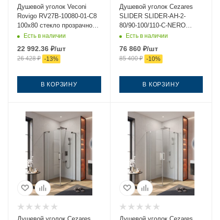
Душевой уголок Veconi
Душевой уголок Cezares
Rovigo RV27B-10080-01-C8
SLIDER SLIDER-AH-2-
100х80 стекло прозрачное
80/90-100/110-C-NERO
профиль черный без
100х80 стекло прозрачное
Есть в наличии
Есть в наличии
поддона
профиль черный без
22 992.36
₽
/шт
76 860
₽
/шт
поддона
26 428
₽
85 400
₽
-
13
%
-
10
%
В КОРЗИНУ
В КОРЗИНУ
Душевой уголок Cezares
Душевой уголок Cezares