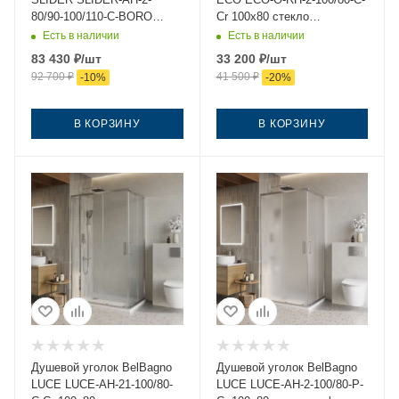
80/90-100/110-C-BORO
Cr 100х80 стекло
100х80 стекло прозрачное
прозрачное профиль хром
Есть в наличии
Есть в наличии
профиль золото без
без поддона
83 430
₽
/шт
33 200
₽
/шт
поддона
92 700
₽
41 500
₽
-
10
%
-
20
%
В КОРЗИНУ
В КОРЗИНУ
Душевой уголок BelBagno
Душевой уголок BelBagno
LUCE LUCE-AH-21-100/80-
LUCE LUCE-AH-2-100/80-P-