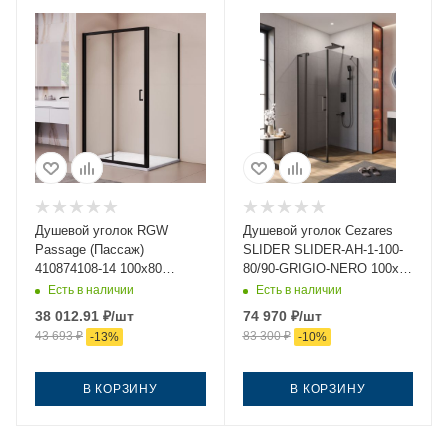
Душевой уголок RGW
Душевой уголок Cezares
Passage (Пассаж)
SLIDER SLIDER-AH-1-100-
410874108-14 100х80
80/90-GRIGIO-NERO 100х80
стекло прозрачное
стекло тонированное
Есть в наличии
Есть в наличии
профиль черный без
профиль черный без
38 012.91
₽
/шт
74 970
₽
/шт
поддона
поддона
43 693
₽
83 300
₽
-
13
%
-
10
%
В КОРЗИНУ
В КОРЗИНУ