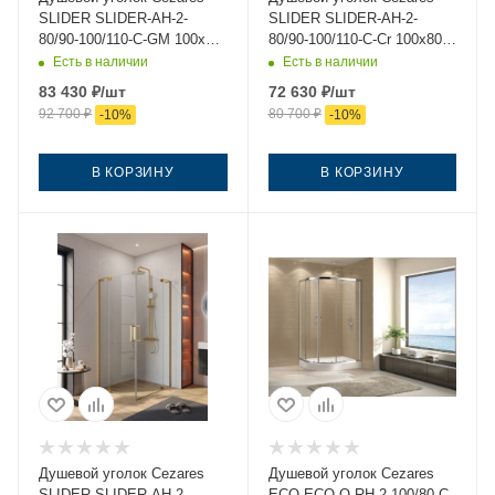
SLIDER SLIDER-AH-2-
SLIDER SLIDER-AH-2-
80/90-100/110-C-GM 100х80
80/90-100/110-C-Cr 100х80
стекло прозрачное
стекло прозрачное
Есть в наличии
Есть в наличии
профиль оружейная сталь
профиль хром без поддона
83 430
₽
/шт
72 630
₽
/шт
без поддона
92 700
₽
80 700
₽
-
10
%
-
10
%
В КОРЗИНУ
В КОРЗИНУ
Душевой уголок Cezares
Душевой уголок Cezares
SLIDER SLIDER-AH-2-
ECO ECO-O-RH-2-100/80-C-