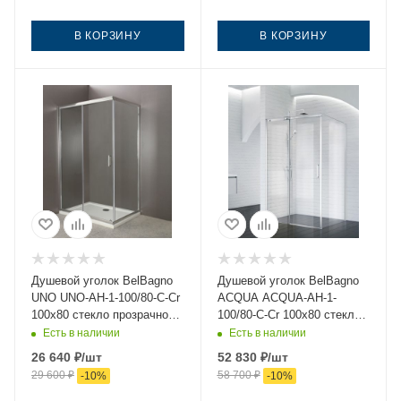
В КОРЗИНУ
В КОРЗИНУ
Душевой уголок BelBagno
Душевой уголок BelBagno
UNO UNO-AH-1-100/80-C-Cr
ACQUA ACQUA-AH-1-
100х80 стекло прозрачное
100/80-C-Cr 100х80 стекло
профиль хром без поддона
прозрачное профиль хром
Есть в наличии
Есть в наличии
без поддона
26 640
₽
/шт
52 830
₽
/шт
29 600
₽
58 700
₽
-
10
%
-
10
%