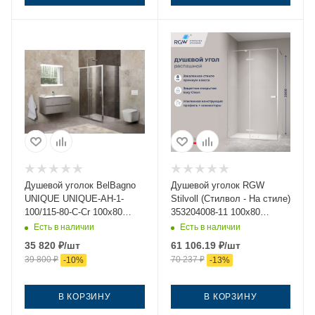
Душевой уголок BelBagno
Душевой уголок RGW
UNIQUE UNIQUE-AH-1-
Stilvoll (Стилвол - На стиле)
100/115-80-C-Cr 100х80
353204008-11 100х80
стекло прозрачное
стекло прозрачное
Есть в наличии
Есть в наличии
профиль хром без поддона
профиль хром без поддона
35 820
₽
/шт
61 106.19
₽
/шт
39 800
₽
70 237
₽
-
10
%
-
13
%
В КОРЗИНУ
В КОРЗИНУ