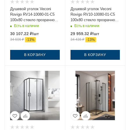
Душевой уголок Veconi
Душевой уголок Veconi
Rovigo RV14-10080-01-C5
Rovigo RV10-10080-01-C5
100х80 стекло прозрачное
100х80 стекло прозрачное
профиль черный без
профиль хром без поддона
Есть в наличии
Есть в наличии
поддона
30 107.22
₽
/шт
29 959.32
₽
/шт
34 606
₽
34 436
₽
-
13
%
-
13
%
В КОРЗИНУ
В КОРЗИНУ