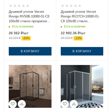
Душевой уголок Veconi
Душевой уголок Veconi
Rovigo RV50B-10080-01-C8
Rovigo RV27CH-10080-01-
100х80 стекло прозрачное
C8 100х80 стекло
профиль черный без
прозрачное профиль хром
Есть в наличии
Есть в наличии
поддона
без поддона
26 562
₽
/шт
22 992.36
₽
/шт
33 203
₽
26 428
₽
-
20
%
-
13
%
В КОРЗИНУ
В КОРЗИНУ