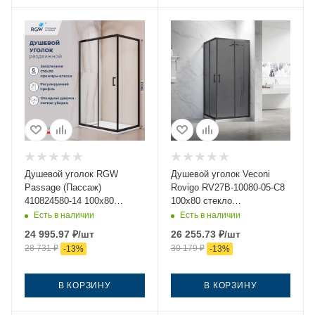
Душевой уголок RGW
Душевой уголок Veconi
Passage (Пассаж)
Rovigo RV27B-10080-05-C8
410824580-14 100х80
100х80 стекло
стекло прозрачное
тонированное профиль
Есть в наличии
Есть в наличии
профиль черный без
черный без поддона
24 995.97
₽
/шт
26 255.73
₽
/шт
поддона
28 731
₽
30 179
₽
-
13
%
-
13
%
В КОРЗИНУ
В КОРЗИНУ