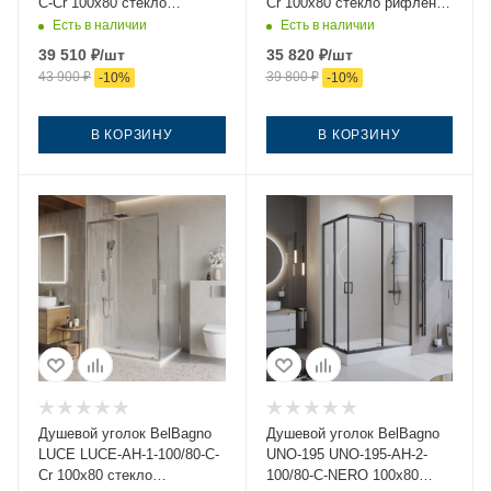
C-Cr 100х80 стекло
Cr 100х80 стекло рифленое
прозрачное профиль хром
профиль хром без поддона
Есть в наличии
Есть в наличии
без поддона
39 510
₽
/шт
35 820
₽
/шт
43 900
₽
39 800
₽
-
10
%
-
10
%
В КОРЗИНУ
В КОРЗИНУ
Душевой уголок BelBagno
Душевой уголок BelBagno
LUCE LUCE-AH-1-100/80-C-
UNO-195 UNO-195-AH-2-
Cr 100х80 стекло
100/80-C-NERO 100х80