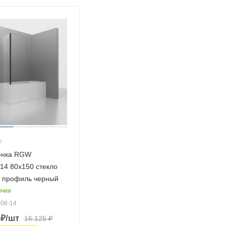
енка RGW
14 80х150 стекло
 профиль черный
ичии
408-14
₽
/шт
16 125
₽