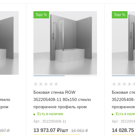
Торг %
Торг %
Боковая стенка RGW
Боковая ст
текло
352205408-11 80х150 стекло
352205408-
хром
прозрачное профиль хром
прозрачное
Есть в наличии
Есть в нал
Арт.: 352205408-11
Арт.: 352205
13 973.07
₽
/шт
14 028.75
097
₽
16 061
₽