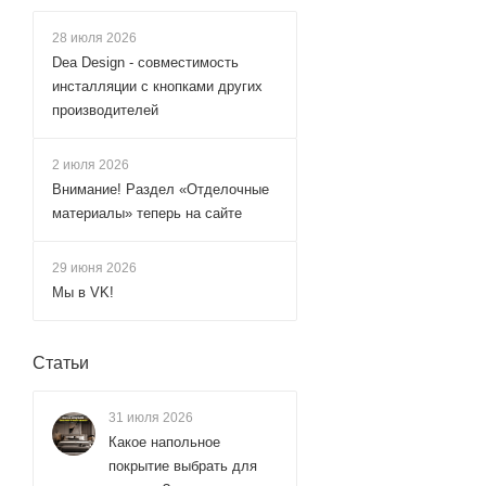
75x135 (
1
)
28 июля 2026
75x190 (
1
)
Dea Design - совместимость
75x200 (
44
)
инсталляции с кнопками других
производителей
80x150 (
3
)
80x185 (
25
)
2 июля 2026
80x190 (
14
)
Внимание! Раздел «Отделочные
материалы» теперь на сайте
80x195 (
267
)
80x200 (
102
)
29 июня 2026
80x205 (
4
)
Мы в VK!
85x195 (
6
)
85x200 (
44
)
Статьи
90x185 (
26
)
31 июля 2026
90x190 (
15
)
Какое напольное
90x195 (
261
)
покрытие выбрать для