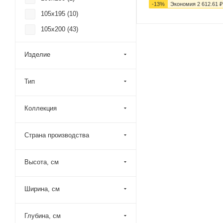
-
13
%
Экономия
2 612.61
₽
105x195 (
10
)
105x200 (
43
)
110x185 (
13
)
Изделие
110x195 (
177
)
110x200 (
101
)
Тип
115x195 (
10
)
115x200 (
44
)
Коллекция
120x185 (
16
)
Страна производства
120x190 (
4
)
120x195 (
203
)
Высота, см
120x200 (
167
)
120x205 (
4
)
Ширина, см
120x230 (
2
)
125x195 (
9
)
Глубина, см