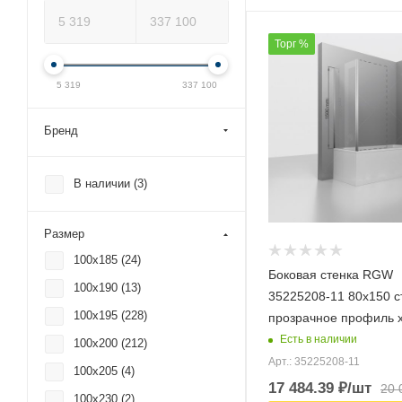
Торг %
5 319
337 100
Бренд
В наличии (
3
)
Размер
100x185 (
24
)
Боковая стенка RGW
100x190 (
13
)
35225208-11 80х150 с
100x195 (
228
)
прозрачное профиль 
Есть в наличии
100x200 (
212
)
Арт.: 35225208-11
100x205 (
4
)
17 484.39
₽
/шт
20 
100x230 (
2
)