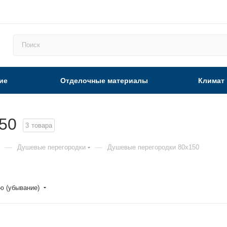
ие
Отделочные материалы
Климат
50
3
товара
—
—
Душевые перегородки
Душевые перегородки 80x150
ю (убывание)