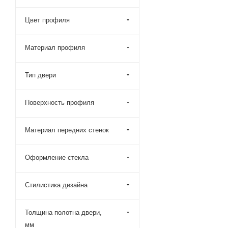
130x185 (
14
)
Цвет профиля
130x195 (
27
)
130x200 (
6
)
Материал профиля
135x200 (
1
)
140x185 (
15
)
Тип двери
140x190 (
1
)
140x195 (
46
)
Поверхность профиля
140x200 (
44
)
Материал передних стенок
150x185 (
3
)
150x195 (
2
)
Оформление стекла
150x200 (
4
)
155x200 (
1
)
Стилистика дизайна
160x185 (
4
)
160x195 (
2
)
Толщина полотна двери,
мм
160x200 (
24
)