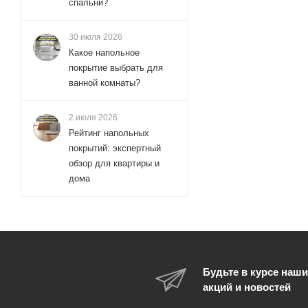
90x200 (
168
)
спальни?
90x205 (
4
)
30 июля 2026
95x195 (
6
)
Какое напольное
95x200 (
44
)
покрытие выбрать для
ванной комнаты?
2 июля 2026
Рейтинг напольных
покрытий: экспертный
обзор для квартиры и
дома
Будьте в курсе наши
акций и новостей