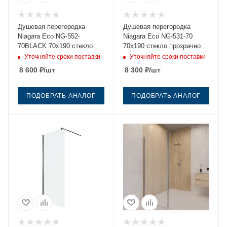
Душевая перегородка
Душевая перегородка
Niagara Eco NG-552-
Niagara Eco NG-531-70
70BLACK 70х190 стекло
70х190 стекло прозрачное
прозрачное профиль
профиль хром
Уточняйте сроки поставки
Уточняйте сроки поставки
черный
8 600
₽
/шт
8 300
₽
/шт
ПОДОБРАТЬ АНАЛОГ
ПОДОБРАТЬ АНАЛОГ