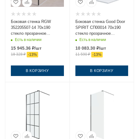
Боковая стенка RGW
Боковая стенка Good Door
352205507-14 70х190
SPIRIT СП00014 70х190
стекло прозрачное
стекло прозрачное
профиль черный
профиль хром
Есть в наличии
Есть в наличии
15 945.36
₽
/шт
10 083.30
₽
/шт
18 328
₽
11 590
₽
-
13
%
-
13
%
В КОРЗИНУ
В КОРЗИНУ