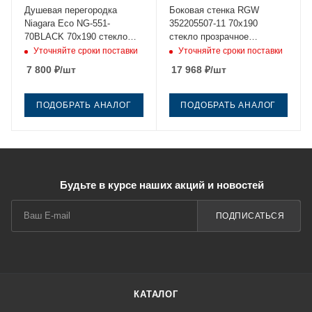
Душевая перегородка
Боковая стенка RGW
Niagara Eco NG-551-
352205507-11 70х190
70BLACK 70х190 стекло
стекло прозрачное
прозрачное профиль
профиль хром
Уточняйте сроки поставки
Уточняйте сроки поставки
черный
7 800
₽
/шт
17 968
₽
/шт
ПОДОБРАТЬ АНАЛОГ
ПОДОБРАТЬ АНАЛОГ
Будьте в курсе наших акций и новостей
ПОДПИСАТЬСЯ
КАТАЛОГ