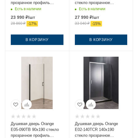
прозрачное профиль
стекло прозрачное
черный
профиль хром
Есть в наличии
Есть в наличии
23 990
₽
/шт
27 990
₽
/шт
28 860
₽
33 040
₽
-
17
%
-
15
%
В КОРЗИНУ
В КОРЗИНУ
Душевая дверь Orange
Душевая дверь Orange
E05-090TB 90х190 стекло
E02-140TCR 140х190
прозрачное профиль
стекло прозрачное