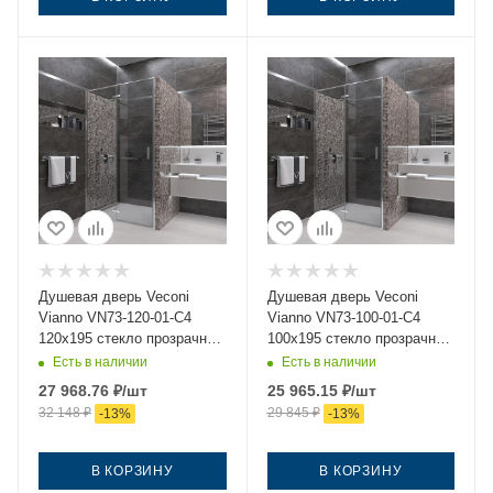
Душевая дверь Veconi
Душевая дверь Veconi
Vianno VN73-120-01-C4
Vianno VN73-100-01-C4
120х195 стекло прозрачное
100х195 стекло прозрачное
профиль хром
профиль хром
Есть в наличии
Есть в наличии
27 968.76
₽
/шт
25 965.15
₽
/шт
32 148
₽
29 845
₽
-
13
%
-
13
%
В КОРЗИНУ
В КОРЗИНУ