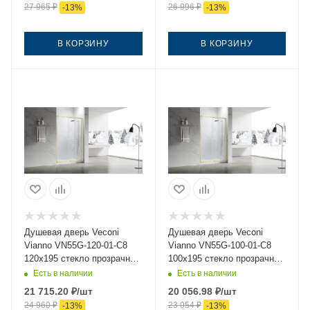
27 965
₽
26 996
₽
-
13
%
-
13
%
В КОРЗИНУ
В КОРЗИНУ
Душевая дверь Veconi
Душевая дверь Veconi
Vianno VN55G-120-01-C8
Vianno VN55G-100-01-C8
120х195 стекло прозрачное
100х195 стекло прозрачное
профиль золото
профиль золото
Есть в наличии
Есть в наличии
21 715.20
₽
/шт
20 056.98
₽
/шт
24 960
₽
23 054
₽
-
13
%
-
13
%