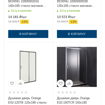
BERING 10000002016
BERING 10000000038
140х185 стекло матовое
130х185 стекло матовое
профиль хром
профиль хром
Есть в наличии
Есть в наличии
14 181
₽
/шт
13 572
₽
/шт
16 300
₽
15 600
₽
-
13
%
-
13
%
В КОРЗИНУ
В КОРЗИНУ
Душевая дверь Orange
Душевая дверь Orange
E02-120TB 120х190 стекло
E02-150TCR 150х190