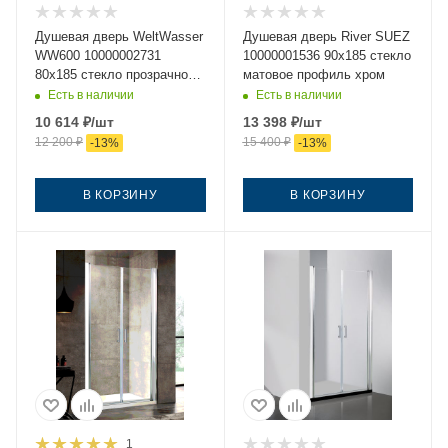
Душевая дверь WeltWasser
Душевая дверь River SUEZ
WW600 10000002731
10000001536 90х185 стекло
80х185 стекло прозрачное
матовое профиль хром
профиль хром
Есть в наличии
Есть в наличии
10 614
₽
/шт
13 398
₽
/шт
12 200
₽
15 400
₽
-
13
%
-
13
%
В КОРЗИНУ
В КОРЗИНУ
1