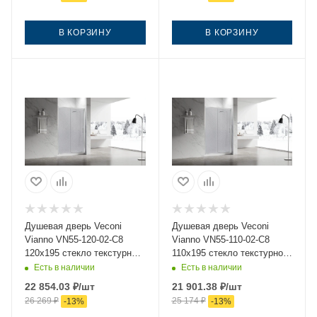
В КОРЗИНУ
В КОРЗИНУ
Душевая дверь Veconi
Душевая дверь Veconi
Vianno VN55-120-02-C8
Vianno VN55-110-02-C8
120х195 стекло текстурное
110х195 стекло текстурное
профиль хром
профиль хром
Есть в наличии
Есть в наличии
22 854.03
₽
/шт
21 901.38
₽
/шт
26 269
₽
25 174
₽
-
13
%
-
13
%