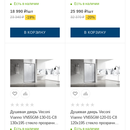
черный
профиль хром
Есть в наличии
Есть в наличии
18 990
₽
/шт
25 990
₽
/шт
23 340
₽
32 370
₽
-
19
%
-
20
%
В КОРЗИНУ
В КОРЗИНУ
Душевая дверь Veconi
Душевая дверь Veconi
Vianno VN55GM-130-01-C8
Vianno VN55GM-120-01-C8
130х195 стекло прозрачное
120х195 стекло прозрачное
профиль оружейная сталь
профиль оружейная сталь
Есть в наличии
Есть в наличии