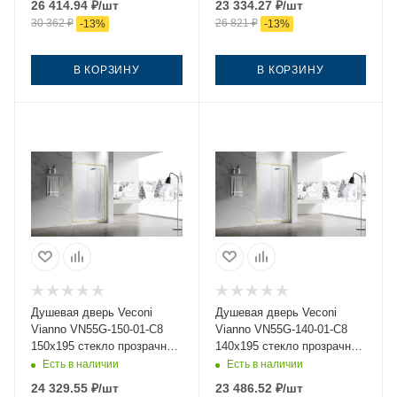
26 414.94
₽
/шт
23 334.27
₽
/шт
30 362
₽
26 821
₽
-
13
%
-
13
%
В КОРЗИНУ
В КОРЗИНУ
Душевая дверь Veconi
Душевая дверь Veconi
Vianno VN55G-150-01-C8
Vianno VN55G-140-01-C8
150х195 стекло прозрачное
140х195 стекло прозрачное
профиль золото
профиль золото
Есть в наличии
Есть в наличии
24 329.55
₽
/шт
23 486.52
₽
/шт