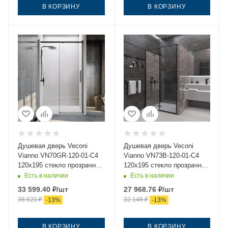
В КОРЗИНУ
В КОРЗИНУ
Душевая дверь Veconi
Душевая дверь Veconi
Vianno VN70GR-120-01-C4
Vianno VN73B-120-01-C4
120х195 стекло прозрачное
120х195 стекло прозрачное
профиль золото
профиль черный
Есть в наличии
Есть в наличии
33 599.40
₽
/шт
27 968.76
₽
/шт
38 620
₽
32 148
₽
-
13
%
-
13
%
В КОРЗИНУ
В КОРЗИНУ