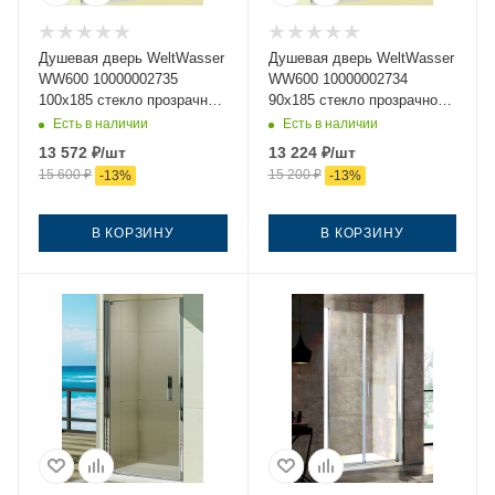
Душевая дверь WeltWasser
Душевая дверь WeltWasser
WW600 10000002735
WW600 10000002734
100х185 стекло прозрачное
90х185 стекло прозрачное
профиль хром
профиль хром
Есть в наличии
Есть в наличии
13 572
₽
/шт
13 224
₽
/шт
15 600
₽
15 200
₽
-
13
%
-
13
%
В КОРЗИНУ
В КОРЗИНУ