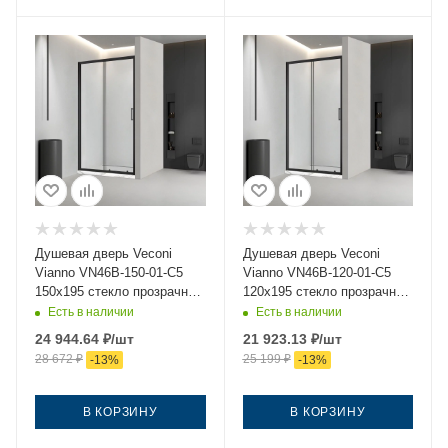
Душевая дверь Veconi
Душевая дверь Veconi
Vianno VN46B-150-01-C5
Vianno VN46B-120-01-C5
150х195 стекло прозрачное
120х195 стекло прозрачное
профиль черный
профиль черный
Есть в наличии
Есть в наличии
24 944.64
₽
/шт
21 923.13
₽
/шт
28 672
₽
25 199
₽
-
13
%
-
13
%
В КОРЗИНУ
В КОРЗИНУ