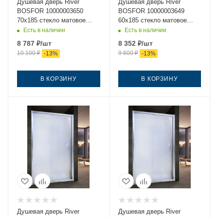
Душевая дверь River
Душевая дверь River
BOSFOR 10000003650
BOSFOR 10000003649
70х185 стекло матовое
60х185 стекло матовое
профиль хром
профиль хром
Есть в наличии
Есть в наличии
8 787
₽
/шт
8 352
₽
/шт
10 100
₽
9 600
₽
-
13
%
-
13
%
В КОРЗИНУ
В КОРЗИНУ
Душевая дверь River
Душевая дверь River