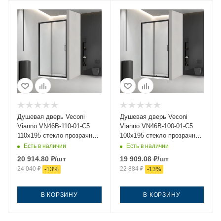
Душевая дверь Veconi
Душевая дверь Veconi
Vianno VN46B-110-01-C5
Vianno VN46B-100-01-C5
110х195 стекло прозрачное
100х195 стекло прозрачное
профиль черный
профиль черный
Есть в наличии
Есть в наличии
20 914.80
₽
/шт
19 909.08
₽
/шт
24 040
₽
22 884
₽
-
13
%
-
13
%
В КОРЗИНУ
В КОРЗИНУ