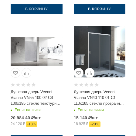
В КОРЗИНУ
В КОРЗИНУ
Душевая дверь Veconi
Душевая дверь Veconi
Vianno VN55-100-02-C8
Vianno VN40-110-01-C1
100х195 стекло текстурное
110х185 стекло прозрачное
профиль хром
профиль хром
Есть в наличии
Есть в наличии
20 984.40
₽
/шт
15 140
₽
/шт
24 120
₽
18 925
₽
-
13
%
-
20
%