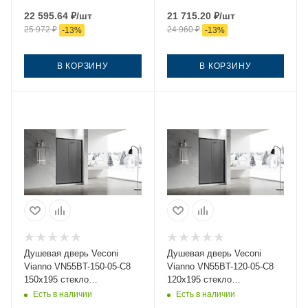
22 595.64
₽
/шт
21 715.20
₽
/шт
25 972
₽
24 960
₽
-
13
%
-
13
%
В КОРЗИНУ
В КОРЗИНУ
Душевая дверь Veconi
Душевая дверь Veconi
Vianno VN55BT-150-05-C8
Vianno VN55BT-120-05-C8
150х195 стекло
120х195 стекло
тонированное профиль
тонированное профиль
Есть в наличии
Есть в наличии
черный
черный