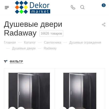
0
Душевые двери
Radaway
16626
товаров
—
—
—
Главная
Каталог
Сантехника
Душевые ограждения
—
—
Душевые двери
Radaway
ФИЛЬТР