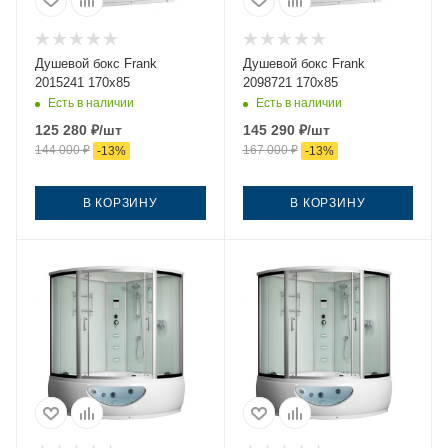
Душевой бокс Frank
Душевой бокс Frank
2015241 170х85
2098721 170х85
Есть в наличии
Есть в наличии
125 280
₽
/шт
145 290
₽
/шт
144 000
₽
167 000
₽
-
13
%
-
13
%
В КОРЗИНУ
В КОРЗИНУ