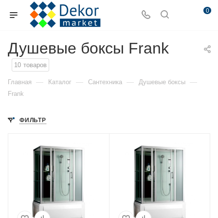
0
Душевые боксы Frank
10
товаров
—
—
—
—
Главная
Каталог
Сантехника
Душевые боксы
Frank
ФИЛЬТР