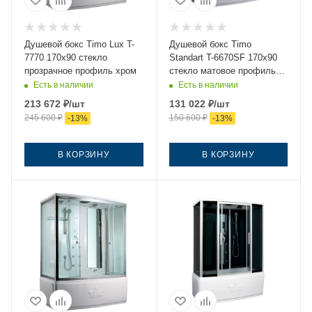
Душевой бокс Timo Lux T-
Душевой бокс Timo
7770 170х90 стекло
Standart T-6670SF 170х90
прозрачное профиль хром
стекло матовое профиль
хром
Есть в наличии
Есть в наличии
213 672
₽
/шт
131 022
₽
/шт
245 600
₽
150 600
₽
-
13
%
-
13
%
В КОРЗИНУ
В КОРЗИНУ