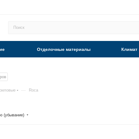
ие
Отделочные материалы
Климат
ров
—
риловые
Roca
ю (убывание)