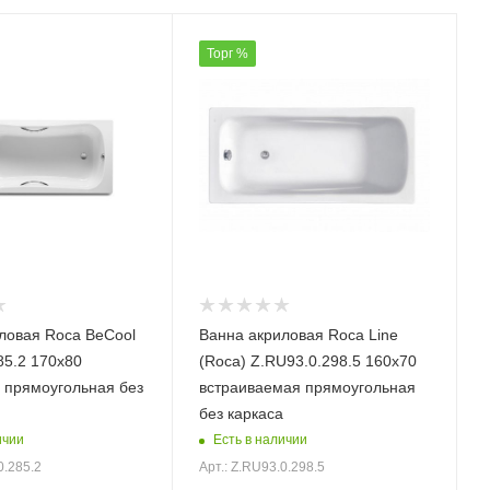
Торг %
ловая Roca BeCool
Ванна акриловая Roca Line
85.2 170х80
(Roca) Z.RU93.0.298.5 160х70
 прямоугольная без
встраиваемая прямоугольная
без каркаса
ичии
Есть в наличии
0.285.2
Арт.: Z.RU93.0.298.5