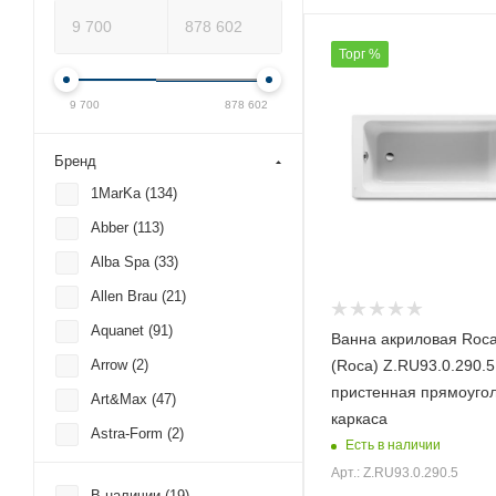
Торг %
9 700
878 602
Бренд
1MarKa (
134
)
Abber (
113
)
Alba Spa (
33
)
Allen Brau (
21
)
Aquanet (
91
)
Ванна акриловая Roc
(Roca) Z.RU93.0.290.
Arrow (
2
)
пристенная прямоугол
Art&Max (
47
)
каркаса
Astra-Form (
2
)
Есть в наличии
Bas (
68
)
Арт.: Z.RU93.0.290.5
В наличии (
19
)