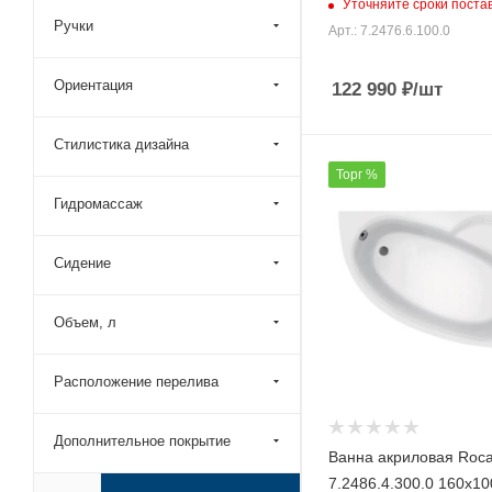
Уточняйте сроки поста
Timo (
185
)
Ручки
Арт.: 7.2476.6.100.0
Vagnerplast (
60
)
Vayer (
66
)
Ориентация
122 990
₽
/шт
Vincea (
24
)
Стилистика дизайна
Vitra (
11
)
Торг %
Wellsee (
129
)
Гидромассаж
Wemor (
13
)
Тритон (
42
)
Сидение
Объем, л
Расположение перелива
Дополнительное покрытие
Ванна акриловая Roc
7.2486.4.300.0 160х10