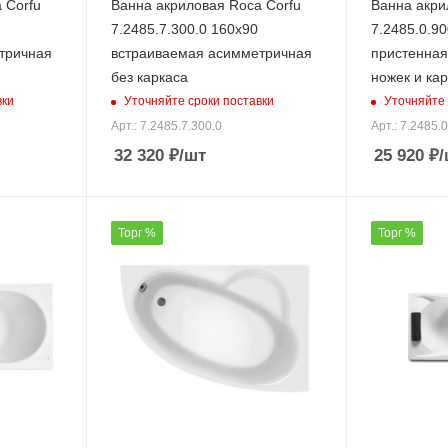
 Corfu
Ванна акриловая Roca Corfu
Ванна акри
7.2485.7.300.0 160х90
7.2485.0.90
тричная
встраиваемая асимметричная
пристенная
без каркаса
ножек и ка
вки
Уточняйте сроки поставки
Уточняйте 
Арт.: 7.2485.7.300.0
Арт.: 7.2485.
32 320
₽
/шт
25 920
₽
/
Торг %
Торг %