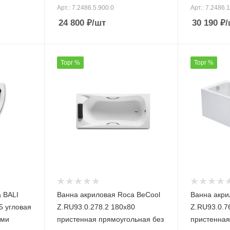
Арт.: 7.2486.5.900.0
Арт.: 7.2486.
24 800
₽
/шт
30 190
₽
/
Торг %
Торг %
 BALI
Ванна акриловая Roca BeCool
Ванна акри
5 угловая
Z.RU93.0.278.2 180х80
Z.RU93.0.7
ами
пристенная прямоугольная без
пристенная