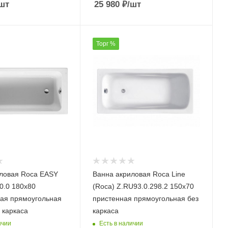
шт
25 980
₽
/шт
Торг %
ловая Roca EASY
Ванна акриловая Roca Line
0.0 180х80
(Roca) Z.RU93.0.298.2 150х70
ая прямоугольная
пристенная прямоугольная без
 каркаса
каркаса
ичии
Есть в наличии