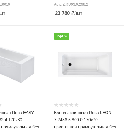
1.800.0
Арт.: Z.RU93.0.298.2
шт
23 780
₽
/шт
Торг %
ловая Roca EASY
Ванна акриловая Roca LEON
62.4 170х80
7.2486.5.800.0 170х70
 прямоугольная без
пристенная прямоугольная без