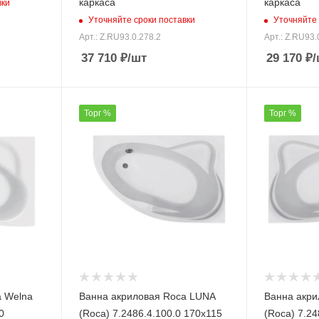
каркаса
каркаса
вки
Уточняйте сроки поставки
Уточняйте 
Арт.: Z.RU93.0.278.2
Арт.: Z.RU93.
37 710
₽
/шт
29 170
₽
/
Торг %
Торг %
a Welna
Ванна акриловая Roca LUNA
Ванна акри
0
(Roca) 7.2486.4.100.0 170х115
(Roca) 7.24