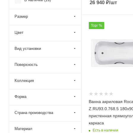
BelBagno (
100
)
26 940
₽
/шт
Cerutti SPA (
44
)
Размер
Cezares (
59
)
Торг %
Creavit (
4
)
Цвет
Duravit (
10
)
Esbano (
25
)
Вид установки
Frank (
27
)
Поверхность
Gemy (
4
)
Grossman (
74
)
Коллекция
Gruppo Treesse (
22
)
Ideal Standard (
10
)
Форма
Ванна акриловая Roca
Jacob Delafon (
7
)
Z.RU93.0.768.5 180х9
Jacuzzi (
2
)
Страна производства
пристенная прямоугол
Kerasan (
5
)
каркаса
Материал
Knief (
41
)
Есть в наличии