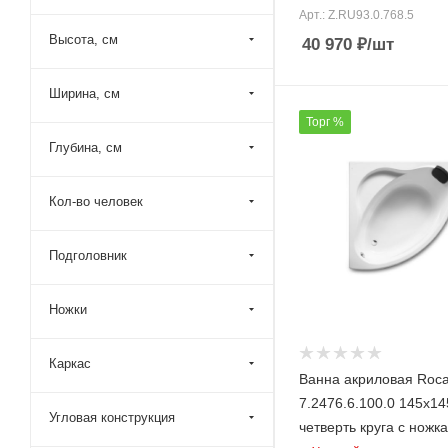
Арт.: Z.RU93.0.768.5
Kolpa-San (
106
)
Высота, см
40 970
₽
/шт
Laufen (
3
)
Lavinia Boho (
46
)
Ширина, см
Loranto (
40
)
Торг %
Niagara (
6
)
Глубина, см
Parly (
3
)
Кол-во человек
Ravak (
72
)
Relisan (
84
)
Подголовник
Riho (
151
)
Roca (
46
)
Ножки
Royal Bath (
47
)
Каркас
Sancos (
1
)
Ванна акриловая Roca
Santek (
46
)
7.2476.6.100.0 145х14
Угловая конструкция
Simas (
1
)
четверть круга с ножк