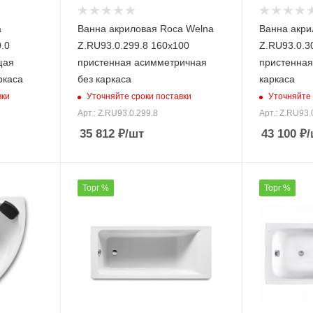
a
Ванна акриловая Roca Welna
Ванна акри
.0
Z.RU93.0.299.8 160х100
Z.RU93.0.3
щая
пристенная асимметричная
пристенная
ркаса
без каркаса
каркаса
вки
Уточняйте сроки поставки
Уточняйте 
Арт.: Z.RU93.0.299.8
Арт.: Z.RU93.
35 812
₽
/шт
43 100
₽
/
Торг %
Торг %