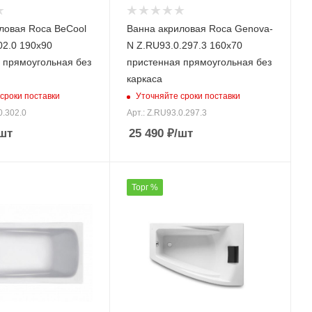
ловая Roca BeCool
Ванна акриловая Roca Genova-
02.0 190х90
N Z.RU93.0.297.3 160х70
 прямоугольная без
пристенная прямоугольная без
каркаса
сроки поставки
Уточняйте сроки поставки
0.302.0
Арт.: Z.RU93.0.297.3
шт
25 490
₽
/шт
Торг %