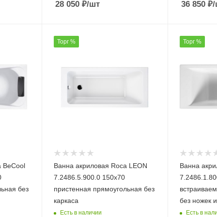
28 050
₽
/шт
36 850
₽
/
Торг %
Торг %
 BeCool
Ванна акриловая Roca LEON
Ванна акри
0
7.2486.5.900.0 150х70
7.2486.1.80
ьная без
пристенная прямоугольная без
встраиваем
каркаса
без ножек и
Есть в наличии
Есть в нал