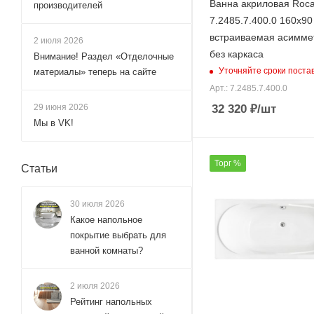
Ванна акриловая Roca
производителей
7.2485.7.400.0 160х90
встраиваемая асимме
2 июля 2026
без каркаса
Внимание! Раздел «Отделочные
Уточняйте сроки поста
материалы» теперь на сайте
Арт.: 7.2485.7.400.0
32 320
₽
/шт
29 июня 2026
Мы в VK!
Торг %
Статьи
30 июля 2026
Какое напольное
покрытие выбрать для
ванной комнаты?
2 июля 2026
Рейтинг напольных