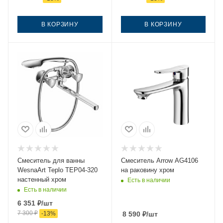
В КОРЗИНУ
В КОРЗИНУ
Смеситель для ванны
Смеситель Arrow AG4106
WesnaArt Teplo TEP04-320
на раковину хром
настенный хром
Есть в наличии
Есть в наличии
6 351
₽
/шт
7 300
₽
-
13
%
8 590
₽
/шт