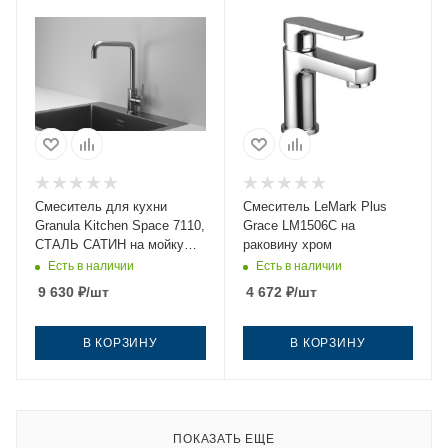
Смеситель для кухни
Смеситель LeMark Plus
Granula Kitchen Space 7110,
Grace LM1506C на
СТАЛЬ САТИН на мойку
раковину хром
нержавеющая сталь
Есть в наличии
Есть в наличии
9 630
₽
/шт
4 672
₽
/шт
В КОРЗИНУ
В КОРЗИНУ
ПОКАЗАТЬ ЕЩЕ