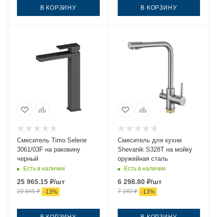
В КОРЗИНУ
В КОРЗИНУ
Смеситель Timo Selene
Смеситель для кухни
3061/03F на раковину
Shevanik S328T на мойку
черный
оружейная сталь
Есть в наличии
Есть в наличии
25 965.15
₽
/шт
6 298.80
₽
/шт
29 845
₽
7 240
₽
-
13
%
-
13
%
В КОРЗИНУ
В КОРЗИНУ