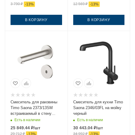
3 790
₽
12 569
₽
-
13
%
-
13
%
В КОРЗИНУ
В КОРЗИНУ
Смеситель для раковины
Смеситель для кухни Timo
Timo Saona 2373/13SM
Saona 2346/03FL на мойку
встраиваемый в стену
черный
никель
Есть в наличии
Есть в наличии
25 849.44
₽
/шт
30 443.04
₽
/шт
29 712
₽
34 992
₽
-
13
%
-
13
%