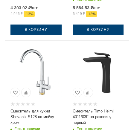
4 303.02
₽
/шт
5 584.53
₽
/шт
4 946
₽
6 419
₽
-
13
%
-
13
%
В КОРЗИНУ
В КОРЗИНУ
Смеситель для кухни
Смеситель Timo Helmi
Shevanik S128 на мойку
4011/03F на раковину
хром
черный
Есть в наличии
Есть в наличии