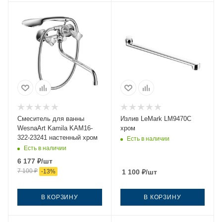
Смеситель для ванны
Излив LeMark LM9470C
WesnaArt Kamila KAM16-
хром
322-23241 настенный хром
Есть в наличии
Есть в наличии
6 177
₽
/шт
7 100
₽
-
13
%
1 100
₽
/шт
В КОРЗИНУ
В КОРЗИНУ