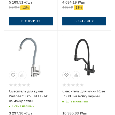
5 109.51
₽
/шт
4 034.19
₽
/шт
5 873
₽
4 637
₽
-
13
%
-
13
%
В КОРЗИНУ
В КОРЗИНУ
Смеситель для кухни
Смеситель для кухни Rose
WesnaArt Eko EKO05-141
R558H на мойку черный
на мойку сатин
Есть в наличии
Есть в наличии
3 297.30
₽
/шт
10 935.03
₽
/шт