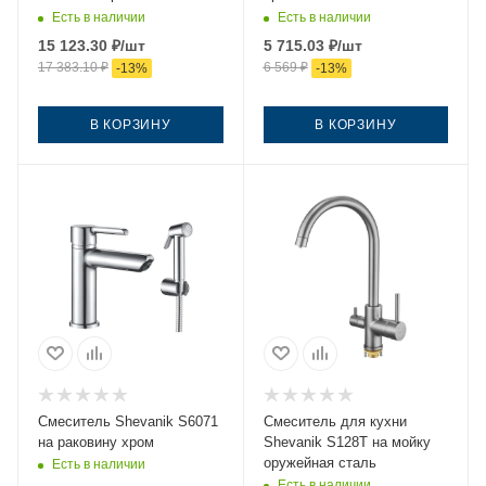
стену черный
Есть в наличии
Есть в наличии
15 123.30
₽
/шт
5 715.03
₽
/шт
17 383.10
₽
6 569
₽
-
13
%
-
13
%
В КОРЗИНУ
В КОРЗИНУ
Смеситель Shevanik S6071
Смеситель для кухни
на раковину хром
Shevanik S128T на мойку
оружейная сталь
Есть в наличии
Есть в наличии