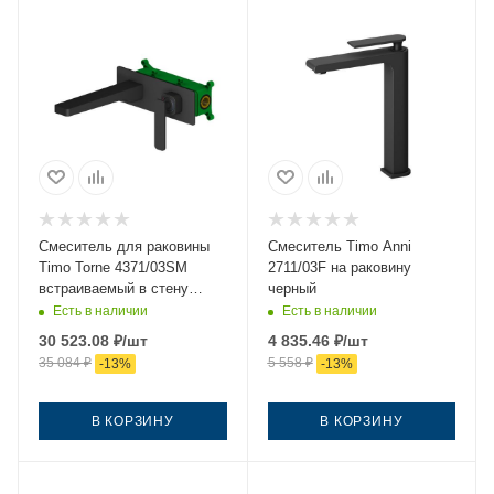
Смеситель для раковины
Смеситель Timo Anni
Timo Torne 4371/03SM
2711/03F на раковину
встраиваемый в стену
черный
черный
Есть в наличии
Есть в наличии
30 523.08
₽
/шт
4 835.46
₽
/шт
35 084
₽
5 558
₽
-
13
%
-
13
%
В КОРЗИНУ
В КОРЗИНУ