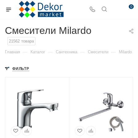
0
Смесители Milardo
21562
товара
—
—
—
—
Главная
Каталог
Сантехника
Смесители
Milardo
ФИЛЬТР