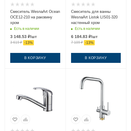
Смеситель WesnaArt Ocean
Смеситель для ванны
OCE12-210 на раковину
WesnaArt Listok LIS01-320
хром
настенный хром
Есть в наличии
Есть в наличии
3 148.53
₽
/шт
6 184.83
₽
/шт
3 619
₽
7 109
₽
-
13
%
-
13
%
В КОРЗИНУ
В КОРЗИНУ