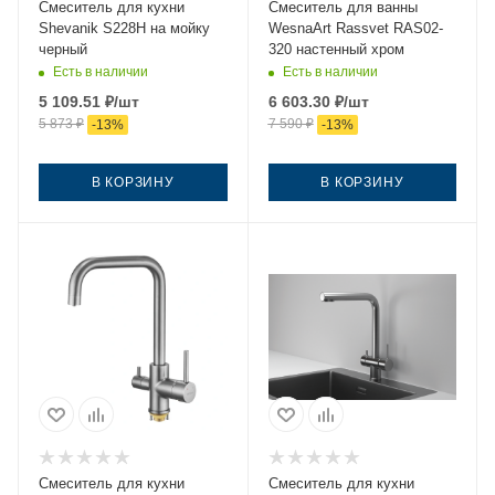
Смеситель для кухни
Смеситель для ванны
Shevanik S228H на мойку
WesnaArt Rassvet RAS02-
черный
320 настенный хром
Есть в наличии
Есть в наличии
5 109.51
₽
/шт
6 603.30
₽
/шт
5 873
₽
7 590
₽
-
13
%
-
13
%
В КОРЗИНУ
В КОРЗИНУ
Смеситель для кухни
Смеситель для кухни