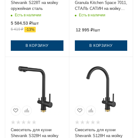
Shevanik S228T на мойку
Granula Kitchen Space 7011,
оружейная сталь
СТАЛЬ САТИН на мойку
нержавеющая сталь
Есть в наличии
Есть в наличии
5 584.53
₽
/шт
6 419
₽
-
13
%
12 995
₽
/шт
В КОРЗИНУ
В КОРЗИНУ
Смеситель для кухни
Смеситель для кухни
Shevanik S328H на мойку
Shevanik S128H на мойку