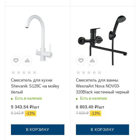
Смеситель для кухни
Смеситель для ванны
Shevanik S128C на мойку
WesnaArt Nova NOV03-
белый
320Black настенный черный
Есть в наличии
Есть в наличии
5 343.54
₽
/шт
6 803.40
₽
/шт
6 142
₽
7 820
₽
-
13
%
-
13
%
В КОРЗИНУ
В КОРЗИНУ