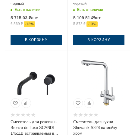
черный
черный
Есть в наличии
Есть в наличии
5 715.03
₽
/шт
5 109.51
₽
/шт
6 569
₽
5 873
₽
-
13
%
-
13
%
В КОРЗИНУ
В КОРЗИНУ
Смеситель для раковины
Смеситель для кухни
Bronze de Luxe SCANDI
Shevanik S328 на мойку
14511B встраиваемый в
хром