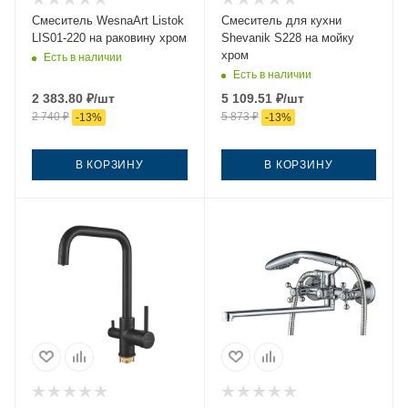
Смеситель WesnaArt Listok
Смеситель для кухни
LIS01-220 на раковину хром
Shevanik S228 на мойку
хром
Есть в наличии
Есть в наличии
2 383.80
₽
/шт
5 109.51
₽
/шт
2 740
₽
5 873
₽
-
13
%
-
13
%
В КОРЗИНУ
В КОРЗИНУ