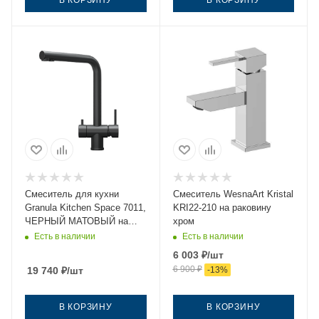
Смеситель для кухни
Смеситель WesnaArt Kristal
Granula Kitchen Space 7011,
KRI22-210 на раковину
ЧЕРНЫЙ МАТОВЫЙ на
хром
мойку черный
Есть в наличии
Есть в наличии
6 003
₽
/шт
6 900
₽
19 740
₽
/шт
-
13
%
В КОРЗИНУ
В КОРЗИНУ