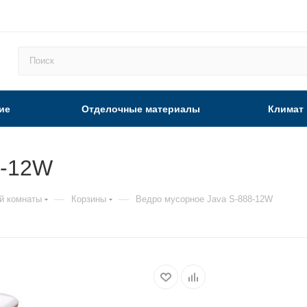
ие
Отделочные материалы
Климат
8-12W
—
—
й комнаты
Корзины
Ведро мусорное Java S-888-12W