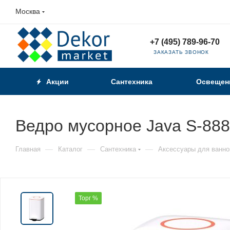
Москва
+7 (495) 789-96-70
ЗАКАЗАТЬ ЗВОНОК
Акции
Сантехника
Освещен
Ведро мусорное Java S-88
—
—
—
Главная
Каталог
Сантехника
Аксессуары для ванно
Торг %