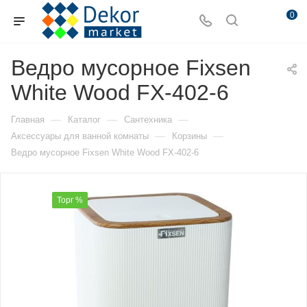
0
Ведро мусорное Fixsen
White Wood FX-402-6
—
—
—
Главная
Каталог
Сантехника
—
—
Аксессуары для ванной комнаты
Корзины
Ведро мусорное Fixsen White Wood FX-402-6
Торг %