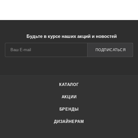
нажатии на одну из ее частей, при этом вторая
поднимается, по завершении крышка возвращается в
исходное положение.
Характеристики:
Будьте в курсе наших акций и новостей
Цвет: белый, светлое дерево.
ПОДПИСАТЬСЯ
Материал: пластик.
Размеры (ШхВхД): 175х224х175 мм.
Объем: 5 литров.
Монтаж: напольный.
В комплекте поставки: ведро для мусора.
КАТАЛОГ
АКЦИИ
БРЕНДЫ
ДИЗАЙНЕРАМ