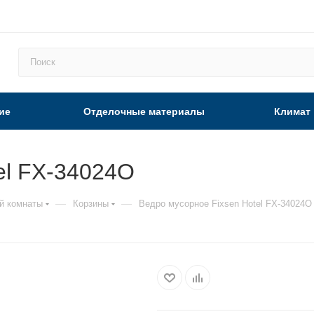
ие
Отделочные материалы
Климат
el FX-34024O
—
—
й комнаты
Корзины
Ведро мусорное Fixsen Hotel FX-34024O