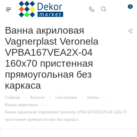
0
Ванна акриловая
Vagnerplast Veronela
VPBA167VEA2X-04
160х70 пристенная
прямоугольная без
каркаса
—
—
—
—
Главная
Каталог
Сантехника
Ванны
—
Ванны акриловые
Ванна акриловая Vagnerplast Veronela VPBA167VEA2X-04 160х70
пристенная прямоугольная без каркаса