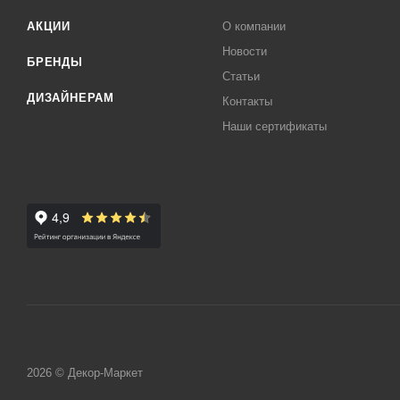
АКЦИИ
О компании
Внимание! Производитель оставляет за собой право вноси
Новости
предварительного уведомления!
БРЕНДЫ
Статьи
ДИЗАЙНЕРАМ
Контакты
Наши сертификаты
2026 © Декор-Маркет