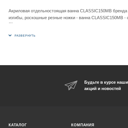
Акриловая отдельностоящая ванна CLASSIC150MB бренда C
изгибы, роскошные резные ножки - ванна CLASSIC150MB - 
Вместительная ванна CLASSIC150MB перенесет вас в Викт
Ванна CLASSIC150MB выполнена из качественного акрила, 
спинка ванны обеспечивает максимально удобное положени
Акрил, из которого выполнена ванна CLASSIC150MB, устойч
грязь. Поэтому акриловая поверхность ванны очень легко ч
не требует частой чистки. Антискользящая поверхность в
Будьте в курсе наши
позволит избежать шума от набираемой в ванну воды.
акций и новостей
Ванна в ретро стиле на львиных алюминиевых хромированн
Ванна CLASSIC150MB бренда Ceruttispa - Ваш личный СПА
КАТАЛОГ
КОМПАНИЯ
ВНИМАНИЕ! ВАННА ПОСТАВЛЯЕТСЯ БЕЗ СМЕСИТЕЛЯ.