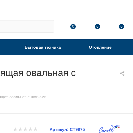
0
0
0
Бытовая техника
Отопление
оящая овальная с
оящая овальная с ножками
Артикул:
CT9975