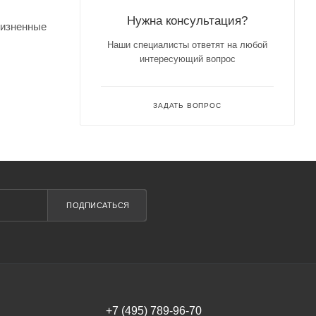
Нужна консультация?
ризненные
Наши специалисты ответят на любой
интересующий вопрос
й комнаты.
ЗАДАТЬ ВОПРОС
нная
итывается
 а также
ие акрила
ПОДПИСАТЬСЯ
ы.
+7 (495) 789-96-70