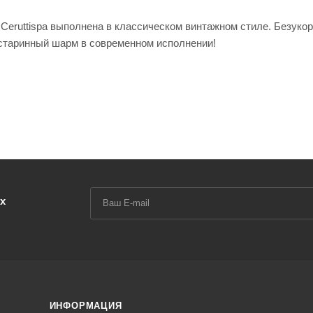
eruttispa выполнена в классическом винтажном стиле. Безуко
старинный шарм в современном исполнении!
орианскую эпоху и станет достойным украшением любой ванно
который хорошо сохраняет тепло и тактильно приятен. Завыше
е тела во время водных процедур.
ив к образованию грибка и плесени. В такую поверхность не вп
истится в домашних условиях, не отнимает много времени и сил,
анны исключает случайные падения. Повышенное звукопоглощен
х
ых лапах – идеальный выбор для стилизованной ванной комнат
-центр у вас дома. Наслаждайтесь каждым мгновением!
ИНФОРМАЦИЯ