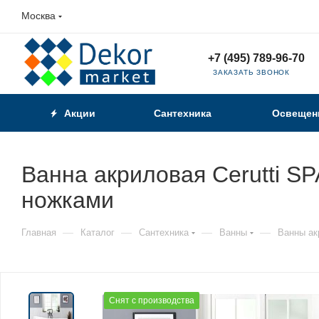
Москва
+7 (495) 789-96-70
ЗАКАЗАТЬ ЗВОНОК
Акции
Сантехника
Освещен
Ванна акриловая Cerutti S
ножками
—
—
—
—
Главная
Каталог
Сантехника
Ванны
Ванны ак
Снят с производства