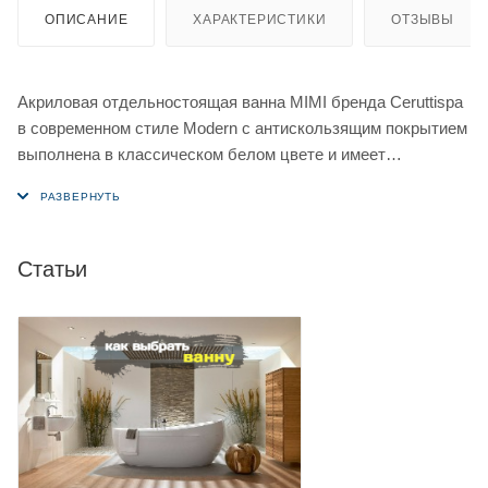
ОПИСАНИЕ
ХАРАКТЕРИСТИКИ
ОТЗЫВЫ
Акриловая отдельностоящая ванна MIMI бренда Ceruttispa
в современном стиле Modern c антискользящим покрытием
выполнена в классическом белом цвете и имеет
ассиметричную форму.
Вместительная ванна от Ceruttispa станет идеальным
дополнением ванной комнаты любого стиля.
Статьи
Ванна MIMI выполнена из качественного акрила, который
хорошо сохраняет тепло и тактильно приятен.
Устойчивость и практичность ванны достигается
армированием дна стекловолокном и использованием
прочного металлического каркаса. Помимо этого, в местах
крепежа каркаса установлены дополнительные усиленные
закладные для придания жесткости конструкции, что