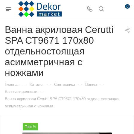
0
Ванна акриловая Cerutti
SPA CT9671 170х80
отдельностоящая
асимметричная с
ножками
—
—
—
—
Главная
Каталог
Сантехника
Ванны
—
Ванны акриловые
Ванна акриловая Cerutti SPA CT9671 170х80 отдельностоящая
асимметричная с ножками
Торг %