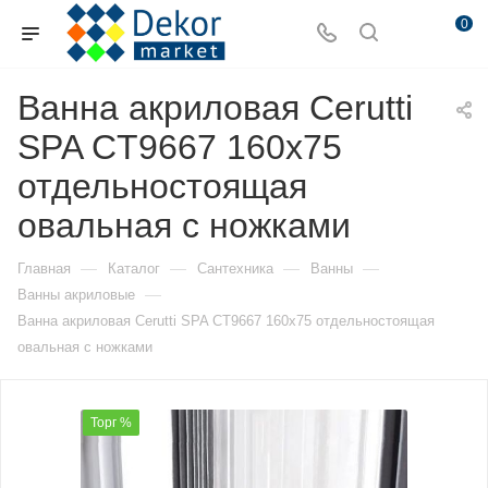
0
Ванна акриловая Cerutti
SPA CT9667 160х75
отдельностоящая
овальная с ножками
—
—
—
—
Главная
Каталог
Сантехника
Ванны
—
Ванны акриловые
Ванна акриловая Cerutti SPA CT9667 160х75 отдельностоящая
овальная с ножками
Торг %