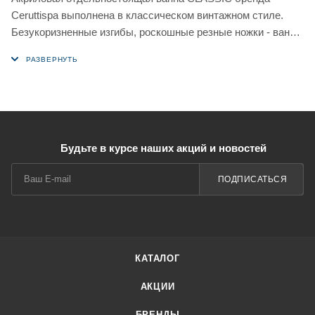
Ceruttispa выполнена в классическом винтажном стиле.
Безукоризненные изгибы, роскошные резные ножки - ванна
CLASSIC - старинный шарм в современном исполнении!
Вместительная ванна CLASSIC перенесет вас в
Викторианскую эпоху и станет достойным украшением
любой ванной комнаты.
Будьте в курсе наших акций и новостей
Ванна CLASSIC выполнена из качественного акрила,
который хорошо сохраняет тепло и тактильно приятен.
ПОДПИСАТЬСЯ
Завышенная спинка ванны обеспечивает максимально
удобное положение тела во время водных процедур.
Акрил, из которого выполнена ванна CLASSIC, устойчив к
образованию грибка и плесени. В такую поверхность не
КАТАЛОГ
впитывается грязь. Поэтому акриловая поверхность ванны
очень легко чистится в домашних условиях, не отнимает
АКЦИИ
много времени и сил, а также не требует частой чистки.
БРЕНДЫ