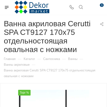
0
Ванна акриловая Cerutti
SPA CT9127 170х75
отдельностоящая
овальная с ножками
—
—
—
—
Главная
Каталог
Сантехника
Ванны
—
Ванны акриловые
Ванна акриловая Cerutti SPA CT9127 170х75 отдельностоящая
овальная с ножками
Торг %