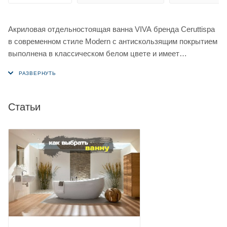
Акриловая отдельностоящая ванна VIVA бренда Ceruttispa
в современном стиле Modern c антискользящим покрытием
выполнена в классическом белом цвете и имеет
практичную форму овала .
Вместительная ванна от Ceruttispa станет идеальным
дополнением ванной комнаты любого стиля.
Статьи
Ванна VIVA выполнена из качественного акрила, который
хорошо сохраняет тепло и тактильно приятен.
Устойчивость и практичность ванны достигается
армированием дна стекловолокном и использованием
прочного металлического каркаса. Помимо этого, в местах
крепежа каркаса установлены дополнительные усиленные
закладные для придания жесткости конструкции, что
гарантирует максимально долгий срок эксплуатации ванны.