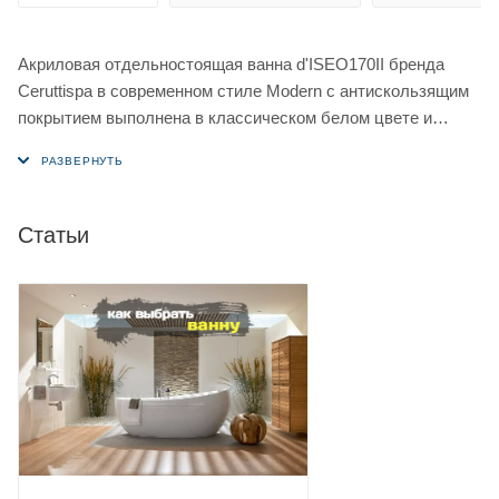
Акриловая отдельностоящая ванна d'ISEO170II бренда
Ceruttispa в современном стиле Modern c антискользящим
покрытием выполнена в классическом белом цвете и
имеет практичную форму овала .
Вместительная ванна от Ceruttispa станет идеальным
дополнением ванной комнаты любого стиля.
Статьи
Ванна d'ISEO170II выполнена из качественного акрила,
который хорошо сохраняет тепло и тактильно приятен.
Устойчивость и практичность ванны достигается
армированием дна стекловолокном и использованием
прочного металлического каркаса. Помимо этого, в местах
крепежа каркаса установлены дополнительные усиленные
закладные для придания жесткости конструкции, что
гарантирует максимально долгий срок эксплуатации ванны.