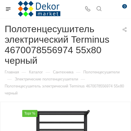
0
Полотенцесушитель
электрический Terminus
4670078556974 55х80
черный
—
—
—
Главная
Каталог
Сантехника
Полотенцесушители
—
—
Электрические полотенцесушители
Полотенцесушитель электрический Terminus 4670078556974 55х80
черный
Торг %