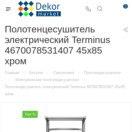
0
Полотенцесушитель
электрический Terminus
4670078531407 45х85
хром
—
—
—
Главная
Каталог
Сантехника
Полотенцесушители
—
—
Электрические полотенцесушители
Полотенцесушитель электрический Terminus 4670078531407 45х85
хром
Торг %