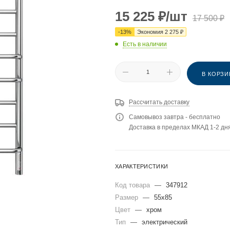
15 225
₽
/шт
17 500
₽
-
13
%
Экономия
2 275
₽
Есть в наличии
В КОРЗИ
Рассчитать доставку
Самовывоз завтра - бесплатно
Доставка в пределах МКАД 1-2 дня
ХАРАКТЕРИСТИКИ
Код товара
—
347912
Размер
—
55x85
Цвет
—
хром
Тип
—
электрический