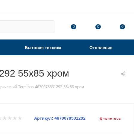
0
0
0
Бытовая техника
Отопление
292 55х85 хром
рический Terminus 4670078531292 55х85 хром
Артикул:
4670078531292