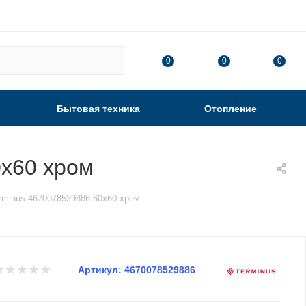
0
0
0
Бытовая техника
Отопление
0х60 хром
rminus 4670078529886 60х60 хром
Артикул:
4670078529886