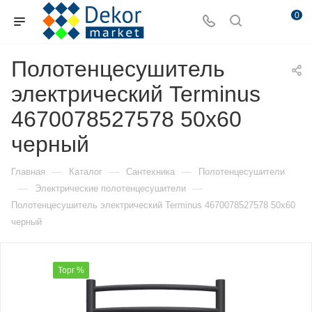
0
Полотенцесушитель
электрический Terminus
4670078527578 50х60
черный
—
—
—
Главная
Каталог
Сантехника
Полотенцесушители
—
—
Электрические полотенцесушители
Полотенцесушитель электрический Terminus 4670078527578 50х60
черный
Торг %