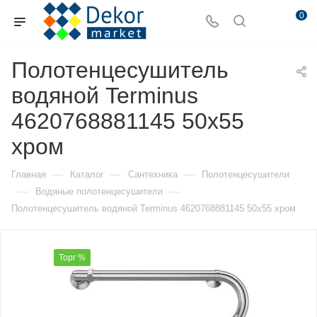
0
Полотенцесушитель
водяной Terminus
4620768881145 50х55
хром
—
—
—
Главная
Каталог
Сантехника
Полотенцесушители
—
—
Водяные полотенцесушители
Полотенцесушитель водяной Terminus 4620768881145 50х55 хром
Торг %