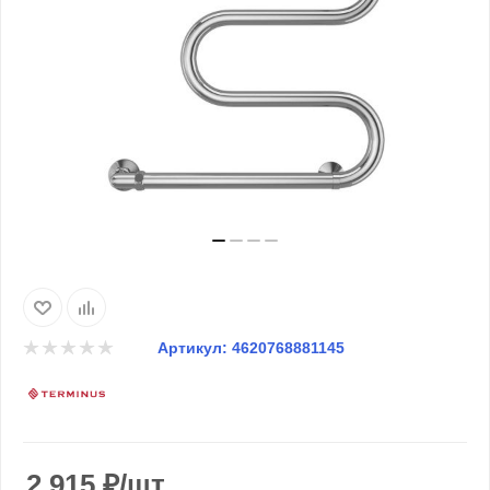
Артикул:
4620768881145
2 915
₽
/шт