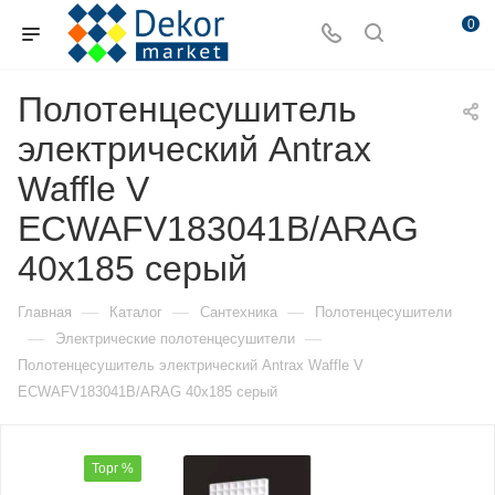
0
Полотенцесушитель
электрический Antrax
Waffle V
ECWAFV183041B/ARAG
40х185 серый
—
—
—
Главная
Каталог
Сантехника
Полотенцесушители
—
—
Электрические полотенцесушители
Полотенцесушитель электрический Antrax Waffle V
ECWAFV183041B/ARAG 40х185 серый
Торг %