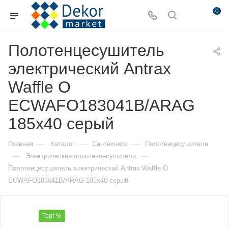
0
Полотенцесушитель
электрический Antrax
Waffle O
ECWAFO183041B/ARAG
185х40 серый
—
—
—
Главная
Каталог
Сантехника
Полотенцесушители
—
—
Электрические полотенцесушители
Полотенцесушитель электрический Antrax Waffle O
ECWAFO183041B/ARAG 185х40 серый
Торг %