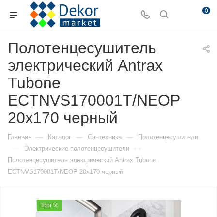
0
Полотенцесушитель
электрический Antrax
Tubone
ECTNVS170001T/NEOP
20х170 черный
—
—
—
Главная
Каталог
Сантехника
Полотенцесушители
—
—
Электрические полотенцесушители
Полотенцесушитель электрический Antrax Tubone
ECTNVS170001T/NEOP 20х170 черный
Торг %