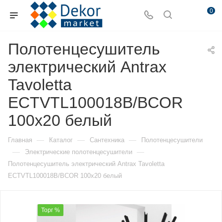
0
Полотенцесушитель
электрический Antrax
Tavoletta
ECTVTL100018B/BCOR
100х20 белый
—
—
—
Главная
Каталог
Сантехника
Полотенцесушители
—
—
Электрические полотенцесушители
Полотенцесушитель электрический Antrax Tavoletta
ECTVTL100018B/BCOR 100х20 белый
Торг %