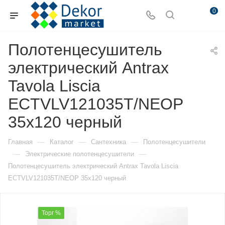
0
Полотенцесушитель
электрический Antrax
Tavola Liscia
ECTVLV121035T/NEOP
35х120 черный
—
—
—
Главная
Каталог
Сантехника
Полотенцесушители
—
—
Электрические полотенцесушители
Полотенцесушитель электрический Antrax Tavola Liscia
ECTVLV121035T/NEOP 35х120 черный
Торг %