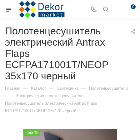
0
Полотенцесушитель
электрический Antrax
Flaps
ECFPA171001T/NEOP
35х170 черный
—
—
—
Главная
Каталог
Сантехника
Полотенцесушители
—
—
Электрические полотенцесушители
Полотенцесушитель электрический Antrax Flaps
ECFPA171001T/NEOP 35х170 черный
Торг %