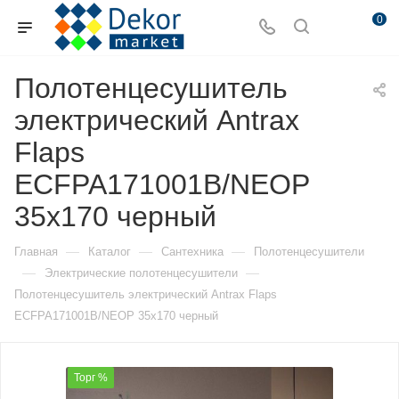
0
Полотенцесушитель
электрический Antrax
Flaps
ECFPA171001B/NEOP
35х170 черный
—
—
—
Главная
Каталог
Сантехника
Полотенцесушители
—
—
Электрические полотенцесушители
Полотенцесушитель электрический Antrax Flaps
ECFPA171001B/NEOP 35х170 черный
Торг %