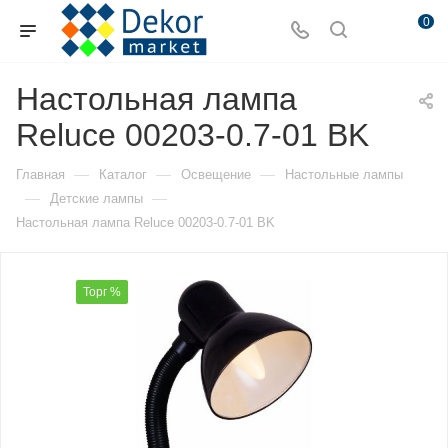
0
Настольная лампа
Reluce 00203-0.7-01 BK
—
—
—
Главная
Каталог
Освещение
Настольные лампы
—
—
Детские лампы
Настольная лампа Reluce 00203-0.7-01 BK
Торг %