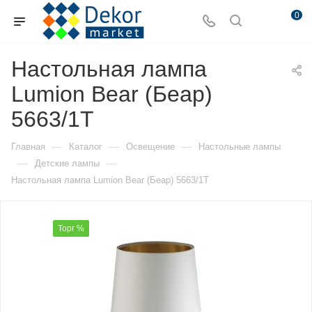
0
Настольная лампа
Lumion Bear (Беар)
5663/1T
—
—
—
Главная
Каталог
Освещение
Настольные лампы
—
—
Детские лампы
Настольная лампа Lumion Bear (Беар) 5663/1T
Торг %