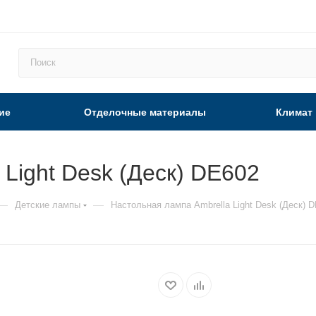
ие
Отделочные материалы
Климат
Light Desk (Деск) DE602
—
—
Детские лампы
Настольная лампа Ambrella Light Desk (Деск) 