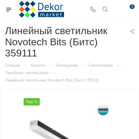
0
Линейный светильник
Novotech Bits (Битс)
359111
—
—
—
—
Главная
Каталог
Освещение
Светильники
—
Линейные светильники
Линейный светильник Novotech Bits (Битс) 359111
Торг %