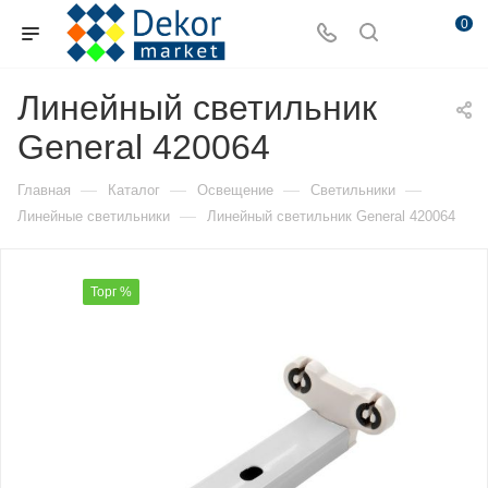
0
Линейный светильник
General 420064
—
—
—
—
Главная
Каталог
Освещение
Светильники
—
Линейные светильники
Линейный светильник General 420064
Торг %